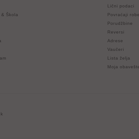
Lični podaci
 & Škola
Povraćaji rob
Porudžbine
Reversi
a
Adrese
Vaučeri
ram
Lista želja
Moja obavešt