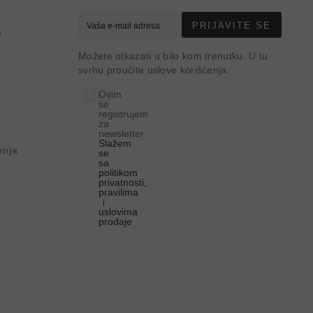
PRIJAVITE SE
e
Možete otkazati u bilo kom trenutku. U tu
svrhu proučite uslove korišćenja.
Ovim
se
registrujem
za
newsletter
Slažem
enja
se
sa
politikom
privatnosti,
pravilima
i
uslovima
prodaje