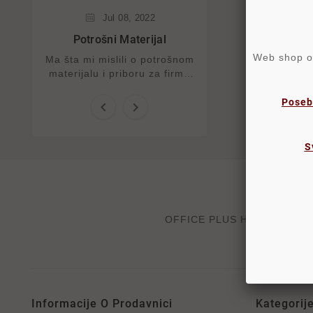
Jul
08,
2022
Potrošni Materijal
Web shop ost
Ma šta mi mislili o potrošnom
materijalu i priboru za firme
jedno je sigurno, a to je da...
Poseb


S
OFFICE PLUS HOME DOO, velep
Informacije O Prodavnici
Kategorij