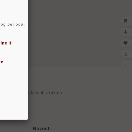

elog perioda.

ne !!!


te

reko 15000 aktivnih artikala
Novosti