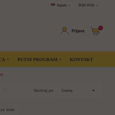
Srpski
RSD RSD


0
Prijava
CA
PUTNI PROGRAM
KONTAKT
op

Sortiraj po:
Značaj