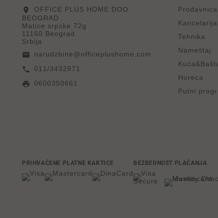
OFFICE PLUS HOME DOO
Prodavnica
location_on
BEOGRAD
Kancelarija
Matice srpske 72g
11160 Beograd
Tehnika
Srbija
Nameštaj
narudzbine@officeplushome.com
email
Kuća&Bašt
011/3432971
call
Horeca
0600350661
print
Putni prog
PRIHVAĆENE PLATNE KARTICE
BEZBEDNOST PLAĆANJA