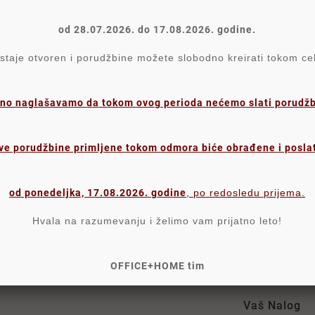
od 28.07.2026. do 17.08.2026. godine.
aje otvoren i porudžbine možete slobodno kreirati tokom c
no naglašavamo da tokom ovog perioda nećemo slati porudžbi
ve porudžbine primljene tokom odmora biće obrađene i posla
od ponedeljka, 17.08.2026. godine
, po redosledu prijema.
Hvala na razumevanju i želimo vam prijatno leto!
rodaja i online prodavnica sa višedecenijskim iskustvom. p
se nalazi u našoj aktuelnoj ponudi.
OFFICE+HOME tim
e
Vaš Nalog