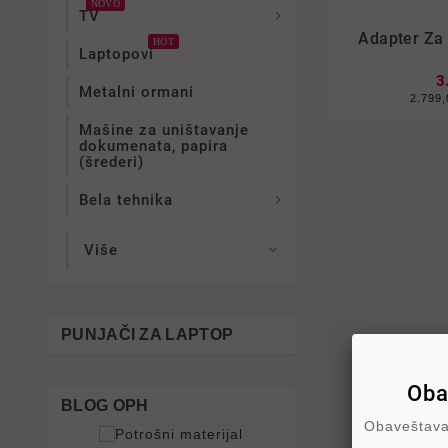
NOVO
TV


Adapter Za
HOT
Laptopovi
3
Metalni ormani
2.799
Mašine za uništavanje
dokumenata, papira
(šrederi)
Bela tehnika

Više

PUNJAČI ZA LAPTOP
Oba
BLOG OPH
Obaveštavam