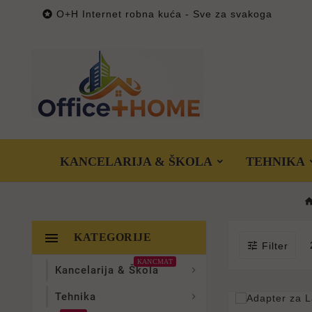

O+H Internet robna kuća - Sve za svakoga
KANCELARIJA & ŠKOLA
TEHNIKA

KATEGORIJE

Filter
KANCMAT
Kancelarija & Škola

Tehnika
