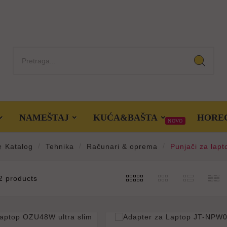
NAMEŠTAJ
KUĆA&BAŠTA
HORE
NOVO
Katalog
Tehnika
Računari & oprema
Punjači za lapt
2 products