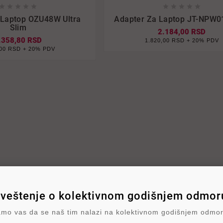

















 Laptop OZU48W Ultra
Adapter Za Laptop JT-NPW
Slim
2.184,00 RSD
.358,80 RSD
1.820,00 RSD + 20% PDV
,00 RSD + 20% PDV
veštenje o kolektivnom godišnjem odmoru
o vas da se naš tim nalazi na kolektivnom godišnjem odmo