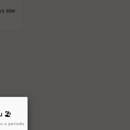
016 90W
 🏖️
ru u periodu