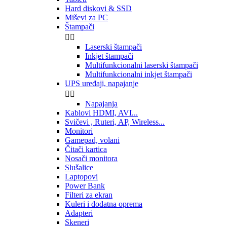
Hard diskovi & SSD
Miševi za PC
Štampači


Laserski štampači
Inkjet štampači
Multifunkcionalni laserski štampači
Multifunkcionalni inkjet štampači
UPS uređaji, napajanje


Napajanja
Kablovi HDMI, AVI...
Svičevi , Ruteri, AP, Wireless...
Monitori
Gamepad, volani
Čitači kartica
Nosači monitora
Slušalice
Laptopovi
Power Bank
Filteri za ekran
Kuleri i dodatna oprema
Adapteri
Skeneri