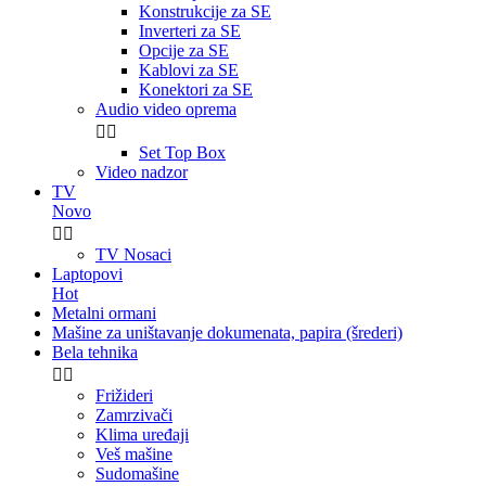
Konstrukcije za SE
Inverteri za SE
Opcije za SE
Kablovi za SE
Konektori za SE
Audio video oprema


Set Top Box
Video nadzor
TV
Novo


TV Nosaci
Laptopovi
Hot
Metalni ormani
Mašine za uništavanje dokumenata, papira (šrederi)
Bela tehnika


Frižideri
Zamrzivači
Klima uređaji
Veš mašine
Sudomašine