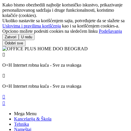
Kako bismo obezbedili najbolje korisničko iskustvo, prikazivanje
personalizovanog sadržaja i druge funkcionalnosti, koristimo
kolačiće (cookies).
Ukoliko nastavite sa korišćenjem sajta, potvrđujete da se slažete sa
Uslovima i pravilima korišćenja
kao i sa korišćenjem cookies-a.
Opciono možete podesiti cookies na sledećem linku
Podešavanja
Zatvori
U redu
Odobri sve

O+H Internet robna kuća - Sve za svakoga

O+H Internet robna kuća - Sve za svakoga


Mega Menu
Kancelarija & Škola
Tehnika
Nameštaj