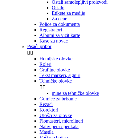
Ostali samolepljivi proizvodi
Ostalo
Etikete za medije
Za cene
Police za dokumenta
Registratori
Albumi za vizit karte
Kase za novac
Pisaći pribor


Hemijske olovke
Roleri
Grafitne olovke
Tekst markeri, signiri
Tehničke olovke


mine za tehničke olovke
Gumice za brisanje
Rezači
Korektori
Ulošci za olovke
Flomasteri, microlineri
Naliv pera / penkala
Mastila
Voštane bojice