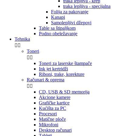
traka lepljiva - krep
traka lepljiva - specijalna
Folija za pakovanje
Kanapi
Samolepljivi džepovi
Table sa štipaljkom
Podno obeležavanje
Tehnika


Toneri


Toneri za laserske štampače
Ink jet kertridži
Riboni, trake, korekture
Računari & oprema


CD, USB & SD memorija
Akcione kamere
Grafičke kartice
Kućišta za PC
Procesori
Matične ploče
Mikrofoni
Desktop računari
Tableti