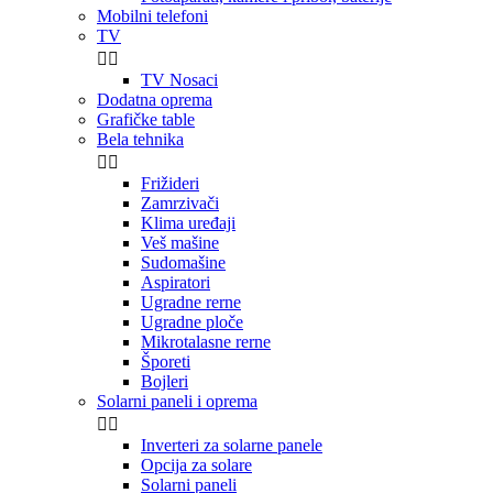
Mobilni telefoni
TV


TV Nosaci
Dodatna oprema
Grafičke table
Bela tehnika


Frižideri
Zamrzivači
Klima uređaji
Veš mašine
Sudomašine
Aspiratori
Ugradne rerne
Ugradne ploče
Mikrotalasne rerne
Šporeti
Bojleri
Solarni paneli i oprema


Inverteri za solarne panele
Opcija za solare
Solarni paneli