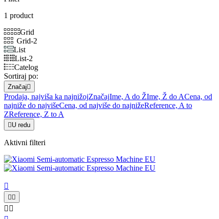
1 product
Grid
Grid-2
List
List-2
Catelog
Sortiraj po:
Značaj

Prodaja, najviša ka najnižoj
Značaj
Ime, A do Ž
Ime, Ž do A
Cena, od
najniže do najviše
Cena, od najviše do najniže
Reference, A to
Z
Reference, Z to A

U redu
Aktivni filteri




