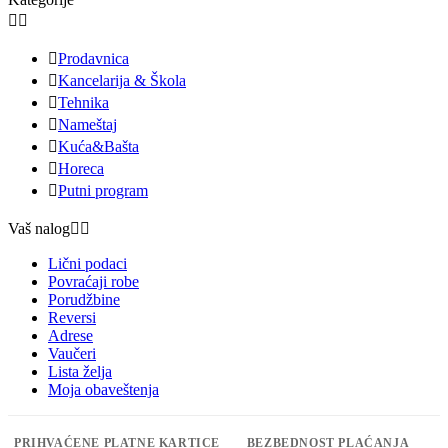



Prodavnica

Kancelarija & Škola

Tehnika

Nameštaj

Kuća&Bašta

Horeca

Putni program
Vaš nalog


Lični podaci
Povraćaji robe
Porudžbine
Reversi
Adrese
Vaučeri
Lista želja
Moja obaveštenja
PRIHVAĆENE PLATNE KARTICE
BEZBEDNOST PLAĆANJA