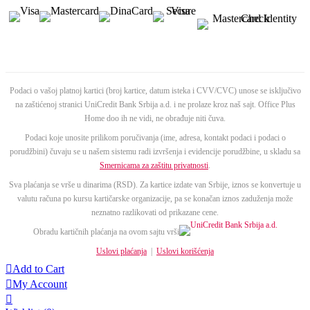
Podaci o vašoj platnoj kartici (broj kartice, datum isteka i CVV/CVC) unose se isključivo
na zaštićenoj stranici UniCredit Bank Srbija a.d. i ne prolaze kroz naš sajt. Office Plus
Home doo ih ne vidi, ne obrađuje niti čuva.
Podaci koje unosite prilikom poručivanja (ime, adresa, kontakt podaci i podaci o
porudžbini) čuvaju se u našem sistemu radi izvršenja i evidencije porudžbine, u skladu sa
Smernicama za zaštitu privatnosti
.
Sva plaćanja se vrše u dinarima (RSD). Za kartice izdate van Srbije, iznos se konvertuje u
valutu računa po kursu kartičarske organizacije, pa se konačan iznos zaduženja može
neznatno razlikovati od prikazane cene.
Obradu kartičnih plaćanja na ovom sajtu vrši
Uslovi plaćanja
|
Uslovi korišćenja

Add to Cart

My Account
