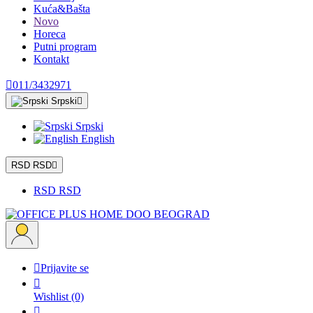
Kuća&Bašta
Novo
Horeca
Putni program
Kontakt

011/3432971
Srpski

Srpski
English
RSD RSD

RSD RSD

Prijavite se

Wishlist
(0)
