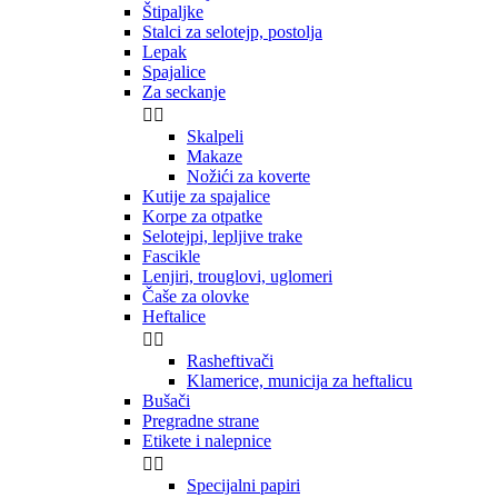
Štipaljke
Stalci za selotejp, postolja
Lepak
Spajalice
Za seckanje


Skalpeli
Makaze
Nožići za koverte
Kutije za spajalice
Korpe za otpatke
Selotejpi, lepljive trake
Fascikle
Lenjiri, trouglovi, uglomeri
Čaše za olovke
Heftalice


Rasheftivači
Klamerice, municija za heftalicu
Bušači
Pregradne strane
Etikete i nalepnice


Specijalni papiri