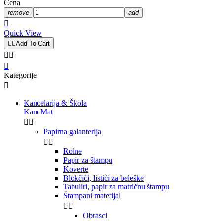
Cena
remove
add

Quick View


Add To Cart



Kategorije

Kancelarija & Škola
KancMat


Papirna galanterija


Rolne
Papir za štampu
Koverte
Blokčići, listići za beleške
Tabuliri, papir za matričnu štampu
Štampani materijal


Obrasci