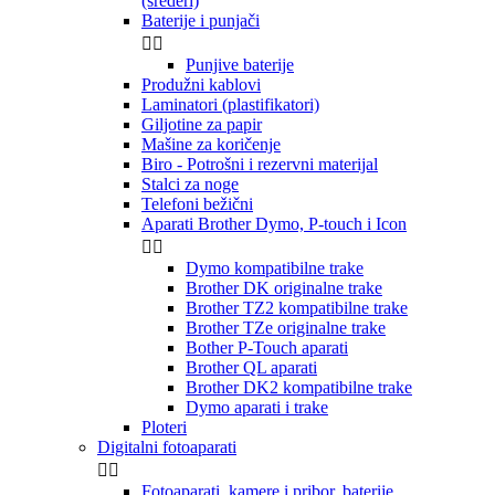
(šrederi)
Baterije i punjači


Punjive baterije
Produžni kablovi
Laminatori (plastifikatori)
Giljotine za papir
Mašine za koričenje
Biro - Potrošni i rezervni materijal
Stalci za noge
Telefoni bežični
Aparati Brother Dymo, P-touch i Icon


Dymo kompatibilne trake
Brother DK originalne trake
Brother TZ2 kompatibilne trake
Brother TZe originalne trake
Bother P-Touch aparati
Brother QL aparati
Brother DK2 kompatibilne trake
Dymo aparati i trake
Ploteri
Digitalni fotoaparati


Fotoaparati, kamere i pribor, baterije