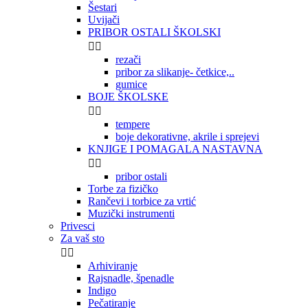
Šestari
Uvijači
PRIBOR OSTALI ŠKOLSKI


rezači
pribor za slikanje- četkice,..
gumice
BOJE ŠKOLSKE


tempere
boje dekorativne, akrile i sprejevi
KNJIGE I POMAGALA NASTAVNA


pribor ostali
Torbe za fizičko
Rančevi i torbice za vrtić
Muzički instrumenti
Privesci
Za vaš sto


Arhiviranje
Rajsnadle, špenadle
Indigo
Pečatiranje