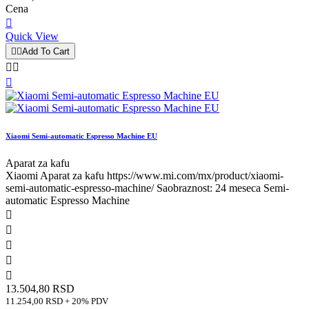
Cena

Quick View


Add To Cart



Xiaomi Semi-automatic Espresso Machine EU
Aparat za kafu
Xiaomi Aparat za kafu https://www.mi.com/mx/product/xiaomi-
semi-automatic-espresso-machine/ Saobraznost: 24 meseca Semi-
automatic Espresso Machine





13.504,80 RSD
11.254,00 RSD + 20% PDV