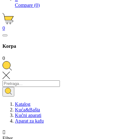
Compare
(0)
0
Korpa
0
Katalog
Kuća&Bašta
Kućni aparati
Aparat za kafu

Filter