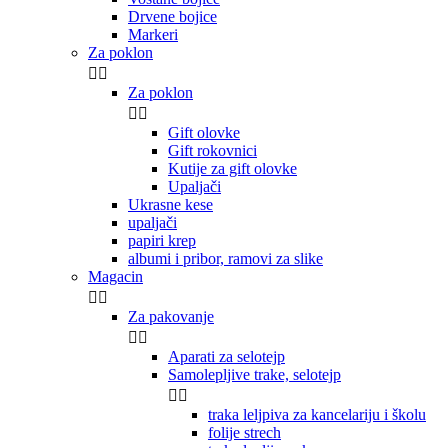
Drvene bojice
Markeri
Za poklon


Za poklon


Gift olovke
Gift rokovnici
Kutije za gift olovke
Upaljači
Ukrasne kese
upaljači
papiri krep
albumi i pribor, ramovi za slike
Magacin


Za pakovanje


Aparati za selotejp
Samolepljive trake, selotejp


traka leljpiva za kancelariju i školu
folije strech