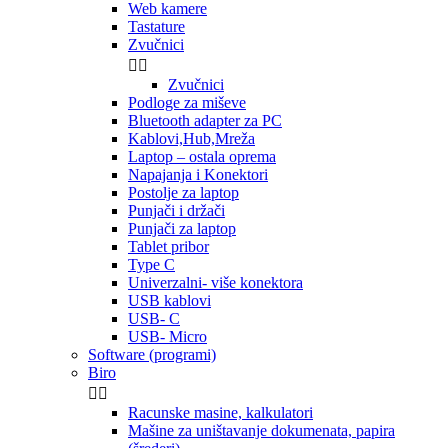
Web kamere
Tastature
Zvučnici


Zvučnici
Podloge za miševe
Bluetooth adapter za PC
Kablovi,Hub,Mreža
Laptop – ostala oprema
Napajanja i Konektori
Postolje za laptop
Punjači i držači
Punjači za laptop
Tablet pribor
Type C
Univerzalni- više konektora
USB kablovi
USB- C
USB- Micro
Software (programi)
Biro


Racunske masine, kalkulatori
Mašine za uništavanje dokumenata, papira