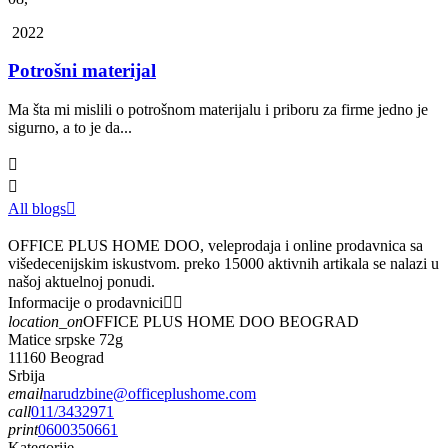
2022
Potrošni materijal
Ma šta mi mislili o potrošnom materijalu i priboru za firme jedno je
sigurno, a to je da...


All blogs

OFFICE PLUS HOME DOO, veleprodaja i online prodavnica sa
višedecenijskim iskustvom. preko 15000 aktivnih artikala se nalazi u
našoj aktuelnoj ponudi.
Informacije o prodavnici


location_on
OFFICE PLUS HOME DOO BEOGRAD
Matice srpske 72g
11160 Beograd
Srbija
email
narudzbine@officeplushome.com
call
011/3432971
print
0600350661
Kategorije