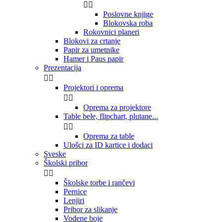


Poslovne knjige
Blokovska roba
Rokovnici planeri
Blokovi za crtanje
Papir za umetnike
Hamer i Paus papir
Prezentacija


Projektori i oprema


Oprema za projektore
Table bele, flipchart, plutane...


Oprema za table
Ulošci za ID kartice i dodaci
Sveske
Školski pribor


Školske torbe i rančevi
Pernice
Lenjiri
Pribor za slikanje
Vodene boje