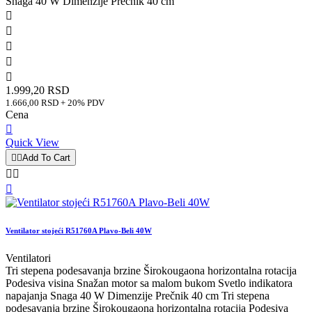
Snaga 40 W Dimenzije Prečnik 40 cm





1.999,20 RSD
1.666,00 RSD + 20% PDV
Cena

Quick View


Add To Cart



Ventilator stojeći R51760A Plavo-Beli 40W
Ventilatori
Tri stepena podesavanja brzine Širokougaona horizontalna rotacija
Podesiva visina Snažan motor sa malom bukom Svetlo indikatora
napajanja Snaga 40 W Dimenzije Prečnik 40 cm Tri stepena
podesavanja brzine Širokougaona horizontalna rotacija Podesiva