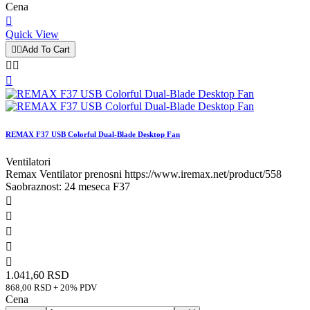
Cena

Quick View


Add To Cart



REMAX F37 USB Colorful Dual-Blade Desktop Fan
Ventilatori
Remax Ventilator prenosni https://www.iremax.net/product/558
Saobraznost: 24 meseca F37





1.041,60 RSD
868,00 RSD + 20% PDV
Cena