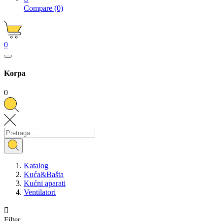
Compare
(0)
0
Korpa
0
Katalog
Kuća&Bašta
Kućni aparati
Ventilatori

Filter