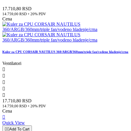
17.710,80 RSD
14.759,00 RSD + 20% PDV
Cena
Kuler za CPU CORSAIR NAUTILUS 360/ARGB/360mm/triple fan/vodeno hladenje/crna
Ventilatori





17.710,80 RSD
14.759,00 RSD + 20% PDV
Cena

Quick View


Add To Cart