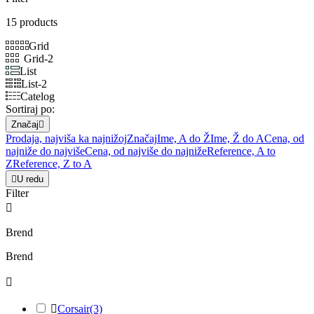
15 products
Grid
Grid-2
List
List-2
Catelog
Sortiraj po:
Značaj

Prodaja, najviša ka najnižoj
Značaj
Ime, A do Ž
Ime, Ž do A
Cena, od
najniže do najviše
Cena, od najviše do najniže
Reference, A to
Z
Reference, Z to A

U redu
Filter

Brend
Brend


Corsair
(3)