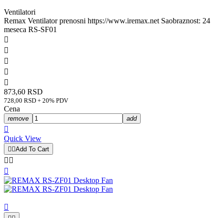
Ventilatori
Remax Ventilator prenosni https://www.iremax.net Saobraznost: 24
meseca RS-SF01





873,60 RSD
728,00 RSD + 20% PDV
Cena
remove
add

Quick View


Add To Cart



