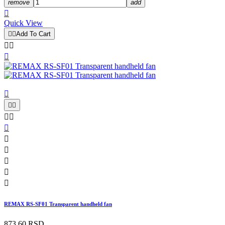
remove
add

Quick View


Add To Cart














REMAX RS-SF01 Transparent handheld fan
873,60 RSD