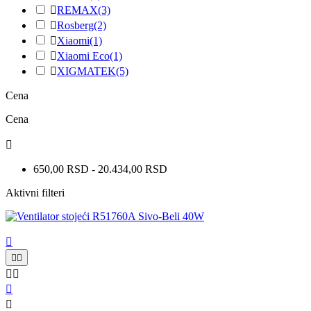

REMAX
(3)

Rosberg
(2)

Xiaomi
(1)

Xiaomi Eco
(1)

XIGMATEK
(5)
Cena
Cena

650,00 RSD - 20.434,00 RSD
Aktivni filteri






