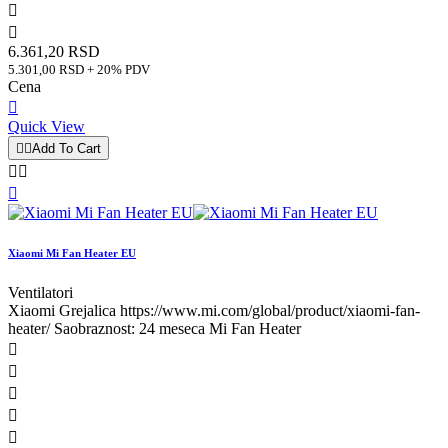


6.361,20 RSD
5.301,00 RSD + 20% PDV
Cena

Quick View


Add To Cart



Xiaomi Mi Fan Heater EU
Ventilatori
Xiaomi Grejalica https://www.mi.com/global/product/xiaomi-fan-
heater/ Saobraznost: 24 meseca Mi Fan Heater




