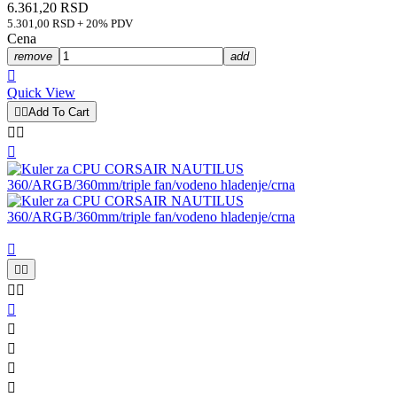
6.361,20 RSD
5.301,00 RSD + 20% PDV
Cena
remove
add

Quick View


Add To Cart












