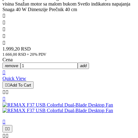
visina Snažan motor sa malom bukom Svetlo indikatora napajanja
Snaga 40 W Dimenzije Prečnik 40 cm





1.999,20 RSD
1.666,00 RSD + 20% PDV
Cena
remove
add

Quick View


Add To Cart







