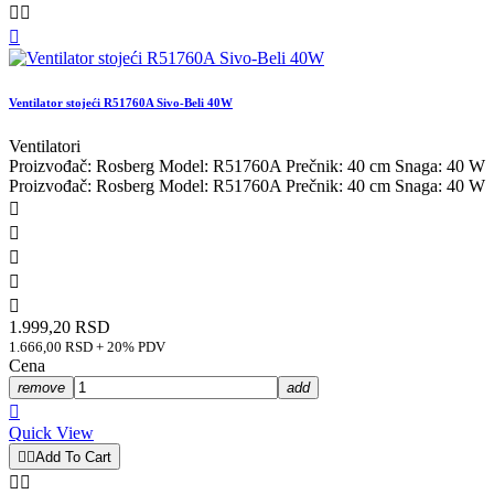



Ventilator stojeći R51760A Sivo-Beli 40W
Ventilatori
Proizvođač: Rosberg Model: R51760A Prečnik: 40 cm Snaga: 40 W
Proizvođač: Rosberg Model: R51760A Prečnik: 40 cm Snaga: 40 W





1.999,20 RSD
1.666,00 RSD + 20% PDV
Cena
remove
add

Quick View


Add To Cart

