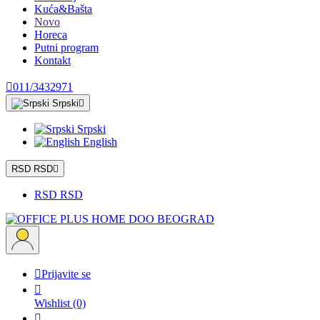
Kuća&Bašta
Novo
Horeca
Putni program
Kontakt

011/3432971
Srpski

Srpski
English
RSD RSD

RSD RSD

Prijavite se

Wishlist
(0)
