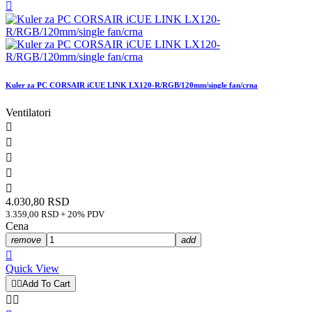

Kuler za PC CORSAIR iCUE LINK LX120-R/RGB/120mm/single fan/crna
Ventilatori





4.030,80 RSD
3.359,00 RSD + 20% PDV
Cena
remove
add

Quick View


Add To Cart

