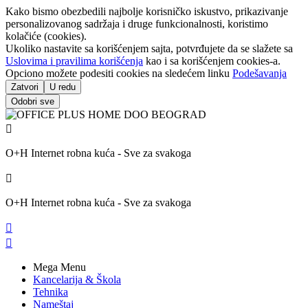
Kako bismo obezbedili najbolje korisničko iskustvo, prikazivanje
personalizovanog sadržaja i druge funkcionalnosti, koristimo
kolačiće (cookies).
Ukoliko nastavite sa korišćenjem sajta, potvrđujete da se slažete sa
Uslovima i pravilima korišćenja
kao i sa korišćenjem cookies-a.
Opciono možete podesiti cookies na sledećem linku
Podešavanja
Zatvori
U redu
Odobri sve

O+H Internet robna kuća - Sve za svakoga

O+H Internet robna kuća - Sve za svakoga


Mega Menu
Kancelarija & Škola
Tehnika
Nameštaj