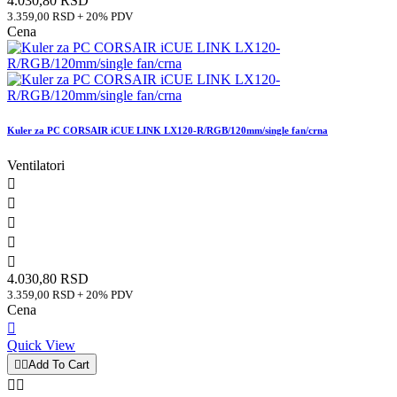
4.030,80 RSD
3.359,00 RSD + 20% PDV
Cena
Kuler za PC CORSAIR iCUE LINK LX120-R/RGB/120mm/single fan/crna
Ventilatori





4.030,80 RSD
3.359,00 RSD + 20% PDV
Cena

Quick View


Add To Cart

