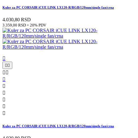
Kuler za PC CORSAIR iCUE LINK LX120-R/RGB/120mm/single fan/crna
4.030,80 RSD
3.359,00 RSD + 20% PDV











Kuler za PC CORSAIR iCUE LINK LX120-R/RGB/120mm/single fan/crna