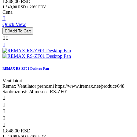
1.848,00 RSD
1.540,00 RSD + 20% PDV
Cena

Quick View


Add To Cart



REMAX RS-ZF01 Desktop Fan
Ventilatori
Remax Ventilator prenosni https://www.iremax.net/product/648
Saobraznost: 24 meseca RS-ZF01





1.848,00 RSD
1.540,00 RSD + 20% PDV