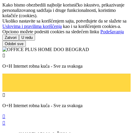
Kako bismo obezbedili najbolje korisničko iskustvo, prikazivanje
personalizovanog sadržaja i druge funkcionalnosti, koristimo
kolačiće (cookies).
Ukoliko nastavite sa korišćenjem sajta, potvrđujete da se slažete sa
Uslovima i pravilima korišćenja
kao i sa korišćenjem cookies-a.
Opciono možete podesiti cookies na sledećem linku
Podešavanja
Zatvori
U redu
Odobri sve

O+H Internet robna kuća - Sve za svakoga

O+H Internet robna kuća - Sve za svakoga

