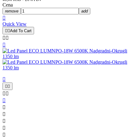
Cena
remove
add

Quick View


Add To Cart













