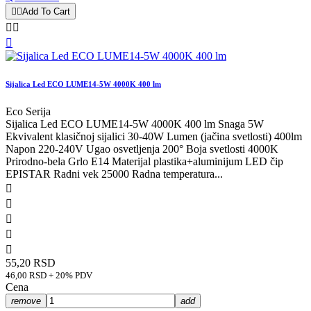


Add To Cart



Sijalica Led ECO LUME14-5W 4000K 400 lm
Eco Serija
Sijalica Led ECO LUME14-5W 4000K 400 lm Snaga 5W
Ekvivalent klasičnoj sijalici 30-40W Lumen (jačina svetlosti) 400lm
Napon 220-240V Ugao osvetljenja 200° Boja svetlosti 4000K
Prirodno-bela Grlo E14 Materijal plastika+aluminijum LED čip
EPISTAR Radni vek 25000 Radna temperatura...





55,20 RSD
46,00 RSD + 20% PDV
Cena
remove
add