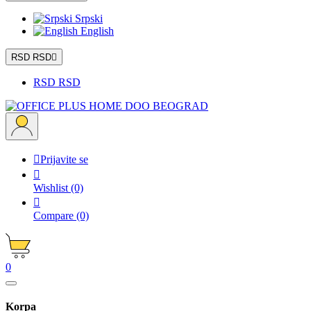
Srpski
English
RSD RSD

RSD RSD

Prijavite se

Wishlist
(0)

Compare
(0)
0
Korpa