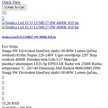
Quick View


Add To Cart



Sijalica Led ECO LUME27-9W 4000K 810 lm
Eco Serija
Snaga 9W Ekvivalent klasičnoj sijalici 60-80W Lumen (jačina
svetlosti) 810lm Napon 220-240V Ugao osvetljenja 220° Boja
svetlosti 4000K Prirodno-bela Grlo E27 Materijal
plastika+aluminijum LED čip EPISTAR Radni vek 25000 Radna
temperatura °C -20/+40 Dimenzija A60 Barkod 8606108812990
Snaga 9W Ekvivalent klasičnoj sijalici 60-80W Lumen (jačina...





55,20 RSD
46,00 RSD + 20% PDV