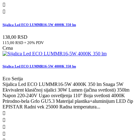


Sijalica Led ECO LUMMR16-5W 4000K 350 lm
138,00 RSD
115,00 RSD + 20% PDV
Cena
Sijalica Led ECO LUMMR16-5W 4000K 350 lm
Eco Serija
Sijalica Led ECO LUMMR16-5W 4000K 350 lm Snaga 5W
Ekvivalent klasičnoj sijalici 30W Lumen (jačina svetlosti) 350lm
Napon 220-240V Ugao osvetljenja 110° Boja svetlosti 4000K
Prirodno-bela Grlo GU5.3 Materijal plastika+aluminijum LED čip
EPISTAR Radni vek 25000 Radna temperatura...



