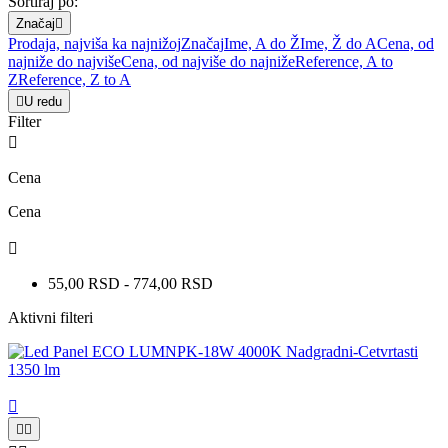
Sortiraj po:
Značaj

Prodaja, najviša ka najnižoj
Značaj
Ime, A do Ž
Ime, Ž do A
Cena, od
najniže do najviše
Cena, od najviše do najniže
Reference, A to
Z
Reference, Z to A

U redu
Filter

Cena
Cena

55,00 RSD - 774,00 RSD
Aktivni filteri


