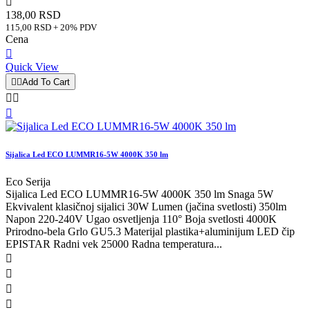

138,00 RSD
115,00 RSD + 20% PDV
Cena

Quick View


Add To Cart



Sijalica Led ECO LUMMR16-5W 4000K 350 lm
Eco Serija
Sijalica Led ECO LUMMR16-5W 4000K 350 lm Snaga 5W
Ekvivalent klasičnoj sijalici 30W Lumen (jačina svetlosti) 350lm
Napon 220-240V Ugao osvetljenja 110° Boja svetlosti 4000K
Prirodno-bela Grlo GU5.3 Materijal plastika+aluminijum LED čip
EPISTAR Radni vek 25000 Radna temperatura...



