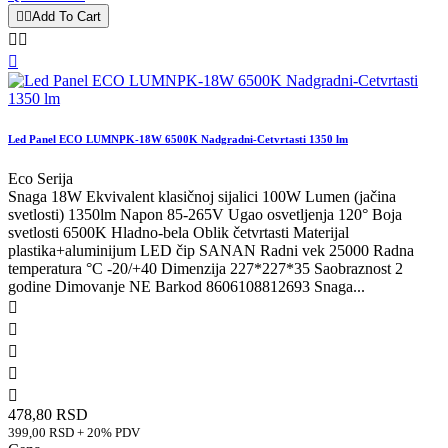


Add To Cart



Led Panel ECO LUMNPK-18W 6500K Nadgradni-Cetvrtasti 1350 lm
Eco Serija
Snaga 18W Ekvivalent klasičnoj sijalici 100W Lumen (jačina
svetlosti) 1350lm Napon 85-265V Ugao osvetljenja 120° Boja
svetlosti 6500K Hladno-bela Oblik četvrtasti Materijal
plastika+aluminijum LED čip SANAN Radni vek 25000 Radna
temperatura °C -20/+40 Dimenzija 227*227*35 Saobraznost 2
godine Dimovanje NE Barkod 8606108812693 Snaga...





478,80 RSD
399,00 RSD + 20% PDV