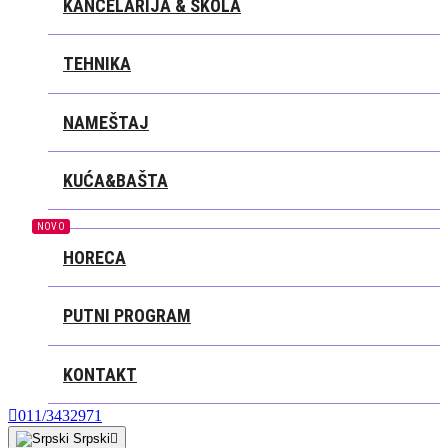
KANCELARIJA & ŠKOLA
TEHNIKA
NAMEŠTAJ
KUĆA&BAŠTA
NOVO
HORECA
PUTNI PROGRAM
KONTAKT

011/3432971
Srpski
