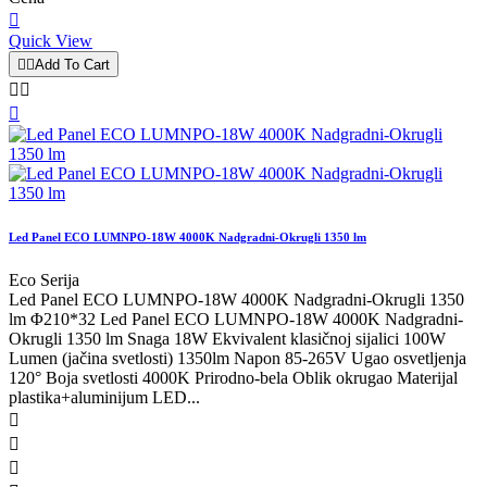

Quick View


Add To Cart



Led Panel ECO LUMNPO-18W 4000K Nadgradni-Okrugli 1350 lm
Eco Serija
Led Panel ECO LUMNPO-18W 4000K Nadgradni-Okrugli 1350
lm Φ210*32 Led Panel ECO LUMNPO-18W 4000K Nadgradni-
Okrugli 1350 lm Snaga 18W Ekvivalent klasičnoj sijalici 100W
Lumen (jačina svetlosti) 1350lm Napon 85-265V Ugao osvetljenja
120° Boja svetlosti 4000K Prirodno-bela Oblik okrugao Materijal
plastika+aluminijum LED...


