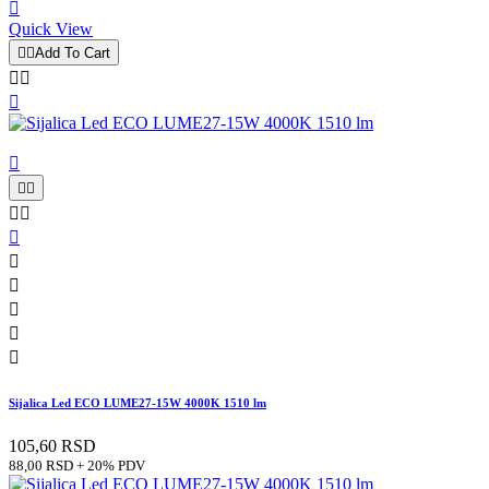

Quick View


Add To Cart














Sijalica Led ECO LUME27-15W 4000K 1510 lm
105,60 RSD
88,00 RSD + 20% PDV