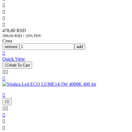




478,80 RSD
399,00 RSD + 20% PDV
Cena
remove
add

Quick View


Add To Cart










