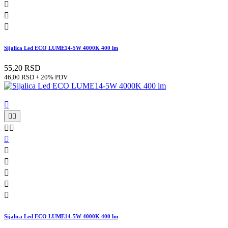



Sijalica Led ECO LUME14-5W 4000K 400 lm
55,20 RSD
46,00 RSD + 20% PDV











Sijalica Led ECO LUME14-5W 4000K 400 lm