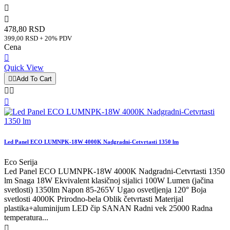


478,80 RSD
399,00 RSD + 20% PDV
Cena

Quick View


Add To Cart



Led Panel ECO LUMNPK-18W 4000K Nadgradni-Cetvrtasti 1350 lm
Eco Serija
Led Panel ECO LUMNPK-18W 4000K Nadgradni-Cetvrtasti 1350
lm Snaga 18W Ekvivalent klasičnoj sijalici 100W Lumen (jačina
svetlosti) 1350lm Napon 85-265V Ugao osvetljenja 120° Boja
svetlosti 4000K Prirodno-bela Oblik četvrtasti Materijal
plastika+aluminijum LED čip SANAN Radni vek 25000 Radna
temperatura...
