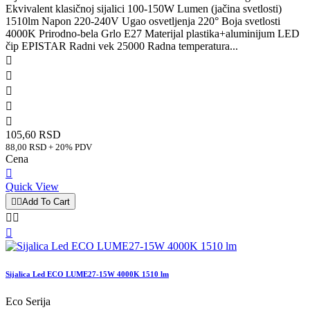
Ekvivalent klasičnoj sijalici 100-150W Lumen (jačina svetlosti)
1510lm Napon 220-240V Ugao osvetljenja 220° Boja svetlosti
4000K Prirodno-bela Grlo E27 Materijal plastika+aluminijum LED
čip EPISTAR Radni vek 25000 Radna temperatura...





105,60 RSD
88,00 RSD + 20% PDV
Cena

Quick View


Add To Cart



Sijalica Led ECO LUME27-15W 4000K 1510 lm
Eco Serija