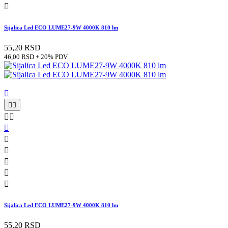

Sijalica Led ECO LUME27-9W 4000K 810 lm
55,20 RSD
46,00 RSD + 20% PDV











Sijalica Led ECO LUME27-9W 4000K 810 lm
55,20 RSD