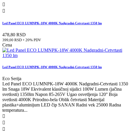


Led Panel ECO LUMNPK-18W 4000K Nadgradni-Cetvrtasti 1350 lm
478,80 RSD
399,00 RSD + 20% PDV
Cena
Led Panel ECO LUMNPK-18W 4000K Nadgradni-Cetvrtasti 1350 lm
Eco Serija
Led Panel ECO LUMNPK-18W 4000K Nadgradni-Cetvrtasti 1350
lm Snaga 18W Ekvivalent klasičnoj sijalici 100W Lumen (jačina
svetlosti) 1350lm Napon 85-265V Ugao osvetljenja 120° Boja
svetlosti 4000K Prirodno-bela Oblik četvrtasti Materijal
plastika+aluminijum LED čip SANAN Radni vek 25000 Radna
temperatura...


