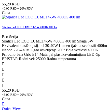
55,20 RSD
46,00 RSD + 20% PDV
Cena
Sijalica Led ECO LUME14-5W 4000K 400 lm
Eco Serija
Sijalica Led ECO LUME14-5W 4000K 400 lm Snaga 5W
Ekvivalent klasičnoj sijalici 30-40W Lumen (jačina svetlosti) 400lm
Napon 220-240V Ugao osvetljenja 200° Boja svetlosti 4000K
Prirodno-bela Grlo E14 Materijal plastika+aluminijum LED čip
EPISTAR Radni vek 25000 Radna temperatura...





55,20 RSD
46,00 RSD + 20% PDV
Cena

Quick View