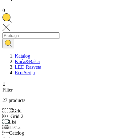
0
Katalog
Kuća&Bašta
LED Rasveta
Eco Serija

Filter
27 products
Grid
Grid-2
List
List-2
Catelog