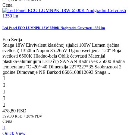
Cena
Led Panel ECO LUMNPK-18W 6500K Nadgradni-Cetvrtasti 1350 lm
Eco Serija
Snaga 18W Ekvivalent klasičnoj sijalici 100W Lumen (jačina
svetlosti) 1350lm Napon 85-265V Ugao osvetljenja 120° Boja
svetlosti 6500K Hladno-bela Oblik četvrtasti Materijal
plastika+aluminijum LED čip SANAN Radni vek 25000 Radna
temperatura °C -20/+40 Dimenzija 227*227*35 Saobraznost 2
godine Dimovanje NE Barkod 8606108812693 Snaga...





478,80 RSD
399,00 RSD + 20% PDV
Cena

Quick View