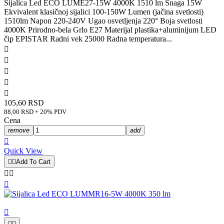
Sijalica Led ECO LUME27-15W 4000K 1510 lm Snaga 15W
Ekvivalent klasičnoj sijalici 100-150W Lumen (jačina svetlosti)
1510lm Napon 220-240V Ugao osvetljenja 220° Boja svetlosti
4000K Prirodno-bela Grlo E27 Materijal plastika+aluminijum LED
čip EPISTAR Radni vek 25000 Radna temperatura...





105,60 RSD
88,00 RSD + 20% PDV
Cena
remove
add

Quick View


Add To Cart





