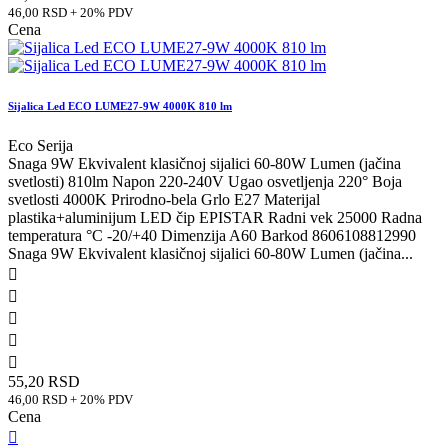
46,00 RSD + 20% PDV
Cena
Sijalica Led ECO LUME27-9W 4000K 810 lm
Eco Serija
Snaga 9W Ekvivalent klasičnoj sijalici 60-80W Lumen (jačina
svetlosti) 810lm Napon 220-240V Ugao osvetljenja 220° Boja
svetlosti 4000K Prirodno-bela Grlo E27 Materijal
plastika+aluminijum LED čip EPISTAR Radni vek 25000 Radna
temperatura °C -20/+40 Dimenzija A60 Barkod 8606108812990
Snaga 9W Ekvivalent klasičnoj sijalici 60-80W Lumen (jačina...





55,20 RSD
46,00 RSD + 20% PDV
Cena
