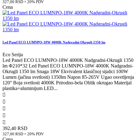
327,00 RSD + 20% PDV
Cena
Led Panel ECO LUMNPO-18W 4000K Nadgradni-Okrugli 1350 lm
Eco Serija
Led Panel ECO LUMNPO-18W 4000K Nadgradni-Okrugli 1350
lm Φ210*32 Led Panel ECO LUMNPO-18W 4000K Nadgradni-
Okrugli 1350 lm Snaga 18W Ekvivalent klasičnoj sijalici 100W
Lumen (jačina svetlosti) 1350lm Napon 85-265V Ugao osvetljenja
120° Boja svetlosti 4000K Prirodno-bela Oblik okrugao Materijal
plastika+aluminijum LED...





392,40 RSD
327,00 RSD + 20% PDV
Cena