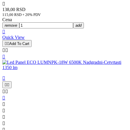

138,00 RSD
115,00 RSD + 20% PDV
Cena
remove
add

Quick View


Add To Cart













