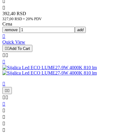


392,40 RSD
327,00 RSD + 20% PDV
Cena
remove
add

Quick View


Add To Cart












