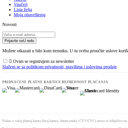
Vaučeri
Lista želja
Moja obaveštenja
Novosti
Prijavite se
U redu
Možete otkazati u bilo kom trenutku. U tu svrhu proučite uslove koriš

Ovim se registrujem za newsletter
Slažem se sa politikom privatnosti, pravilima i uslovima prodaje
PRIHVAĆENE PLATNE KARTICE
BEZBEDNOST PLAĆANJA
Podaci o vašoj platnoj kartici (broj kartice, datum isteka i CVV/CVC) unose se isključivo na z