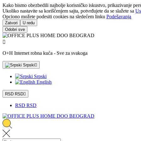
Kako bismo obezbedili najbolje korisničko iskustvo, prikazivanje pers
Ukoliko nastavite sa korišćenjem sajta, potvrđujete da se slažete sa
Us
Opciono možete podesiti cookies na sledećem linku
Podešavanja
Zatvori
U redu
Odobri sve

O+H Internet robna kuća - Sve za svakoga
Srpski

Srpski
English
RSD RSD

RSD RSD