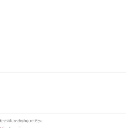
 ne vidi, ne obrađuje niti čuva.