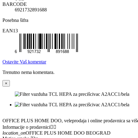
BARCODE
6921732891688
Posebna šifra
EAN13
Ostavite Vaš komentar
Trenutno nema komentara.
×
OFFICE PLUS HOME DOO, veleprodaja i online prodavnica sa višedece
Informacije o prodavnici


location_on
OFFICE PLUS HOME DOO BEOGRAD