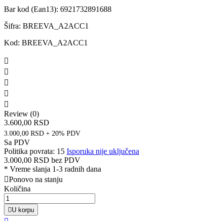
Bar kod (Ean13):
6921732891688
Šifra:
BREEVA_A2ACC1
Kod:
BREEVA_A2ACC1





Review (0)
3.600,00 RSD
3.000,00 RSD + 20% PDV
Sa PDV
Politika povrata: 15
Isporuka nije uključena
3.000,00 RSD
bez PDV
*
Vreme slanja 1-3 radnih dana

Ponovo na stanju
Količina

U korpu