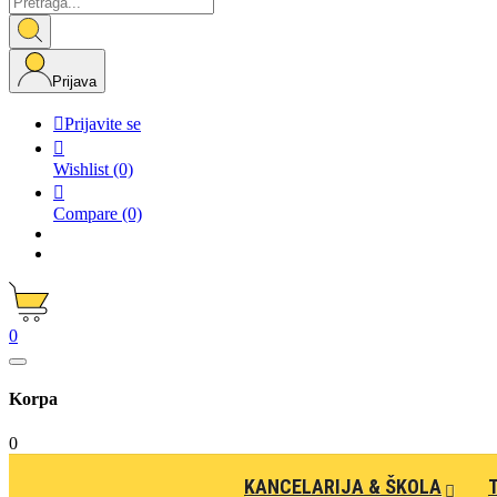
Prijava

Prijavite se

Wishlist
(0)

Compare
(0)
0
Korpa
0
KANCELARIJA & ŠKOLA