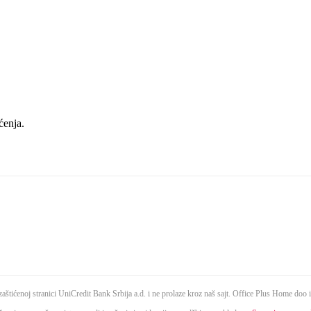
ćenja.
aštićenoj stranici UniCredit Bank Srbija a.d. i ne prolaze kroz naš sajt. Office Plus Home doo ih