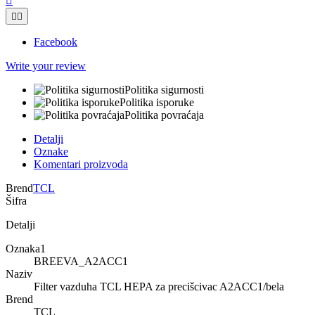



Facebook
Write your review
Politika sigurnosti
Politika isporuke
Politika povraćaja
Detalji
Oznake
Komentari proizvoda
Brend
TCL
Šifra
Detalji
Oznaka1
BREEVA_A2ACC1
Naziv
Filter vazduha TCL HEPA za precišcivac A2ACC1/bela
Brend
TCL