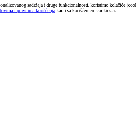
onalizovanog sadržaja i druge funkcionalnosti, koristimo kolačiće (cook
lovima i pravilima korišćenja
kao i sa korišćenjem cookies-a.