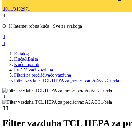

011/3432971

O+H Internet robna kuća - Sve za svakoga


Katalog
Kuća&Bašta
Kućni aparati
Prečišćivači vazduha
Filteri za prečišćivače vazduha
Filter vazduha TCL HEPA za precišcivac A2ACC1/bela



Filter vazduha TCL HEPA za pr