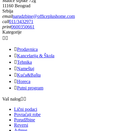
Matice srpske 72g
11160 Beograd
Srbija
email
narudzbine@officeplushome.com
call
011/3432971
print
0600350661
Kategorije



Prodavnica

Kancelarija & Škola

Tehnika

Nameštaj

Kuća&Bašta

Horeca

Putni program
Vaš nalog


Lični podaci
Povraćaji robe
Porudžbine
Reversi
Adrese