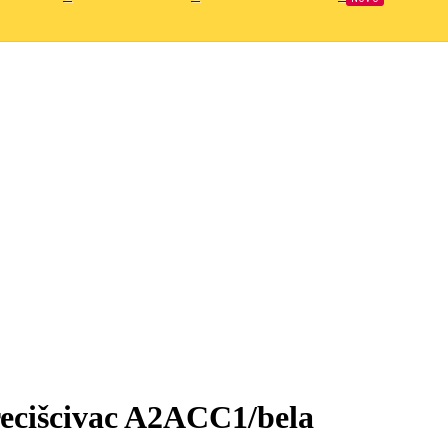
ecišcivac A2ACC1/bela