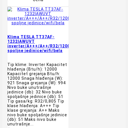
Klima TESLA TT37AF-
1232IAWUVT
inverter/A+++/A++/R32/12000BTU/-20/grejač
spoljne jedinice/wifi/bela
Tip klime: Inverter Kapacitet
hlađenja (Btu/h): 12000
Kapacitet grejanja Btu/h:
12000 Snaga hlađenja (W):
921 Snaga grejanja (W): 994
Nivo buke unutrašnje
jedinice (db): 32 Nivo buke
spoljašnje jedinice (db): 51
Tip gasa/kg: R32/0,805 Tip
klase hlađenja: A+++ Tip
klase grejanja: A++ Maks
nivo buke spoljašnje jedinice
(db): 51 Maks nivo buke
unutrašnje...