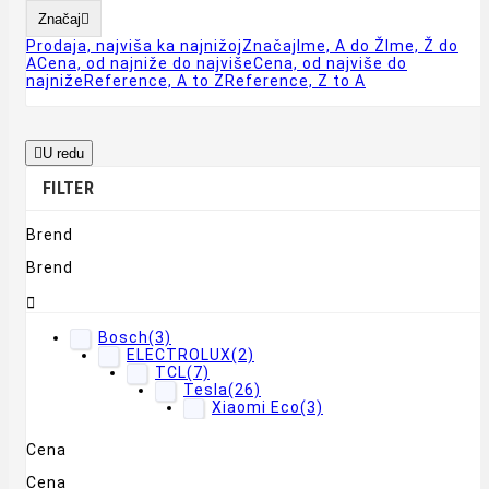
Značaj

Prodaja, najviša ka najnižoj
Značaj
Ime, A do Ž
Ime, Ž do
A
Cena, od najniže do najviše
Cena, od najviše do
najniže
Reference, A to Z
Reference, Z to A

U redu
FILTER
Brend
Brend

Bosch
(3)
ELECTROLUX
(2)
TCL
(7)
Tesla
(26)
Xiaomi Eco
(3)
Cena
Cena