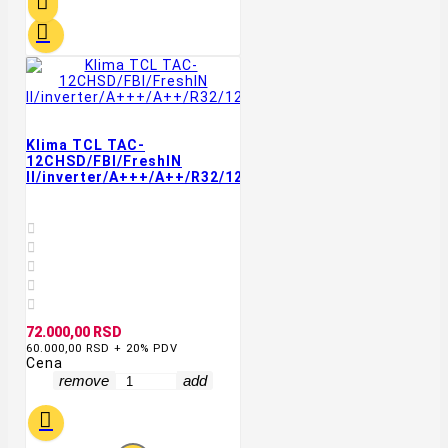


Klima TCL TAC-
12CHSD/FBI/FreshIN
II/inverter/A+++/A++/R32/12000BTU/WIFI/4D/bela





72.000,00 RSD
60.000,00 RSD + 20% PDV
Cena
remove
add
