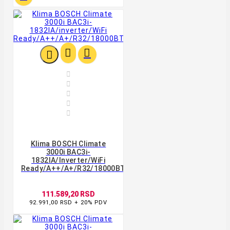








Klima BOSCH Climate
3000i BAC3i-
1832IA/inverter/WiFi
Ready/A++/A+/R32/18000BTU/bela
111.589,20 RSD
92.991,00 RSD + 20% PDV