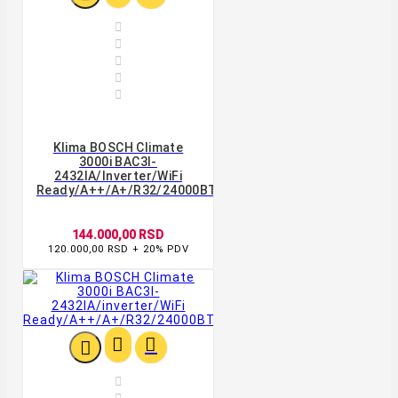





Klima BOSCH Climate
3000i BAC3I-
2432IA/inverter/WiFi
Ready/A++/A+/R32/24000BTU/bela
144.000,00 RSD
120.000,00 RSD + 20% PDV




