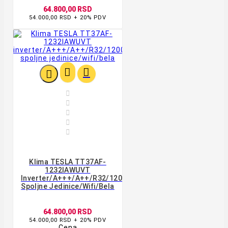
64.800,00 RSD
54.000,00 RSD + 20% PDV








Klima TESLA TT37AF-
1232IAWUVT
Inverter/A+++/A++/R32/12000BTU/-20/grejač
Spoljne Jedinice/wifi/bela
64.800,00 RSD
54.000,00 RSD + 20% PDV
Cena