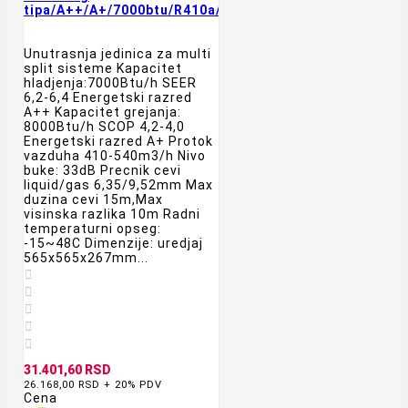
tipa/A++/A+/7000btu/R410a/bela
Unutrasnja jedinica za multi
split sisteme Kapacitet
hladjenja:7000Btu/h SEER
6,2-6,4 Energetski razred
A++ Kapacitet grejanja:
8000Btu/h SCOP 4,2-4,0
Energetski razred A+ Protok
vazduha 410-540m3/h Nivo
buke: 33dB Precnik cevi
liquid/gas 6,35/9,52mm Max
duzina cevi 15m,Max
visinska razlika 10m Radni
temperaturni opseg:
-15~48C Dimenzije: uredjaj
565x565x267mm...





31.401,60 RSD
26.168,00 RSD + 20% PDV
Cena