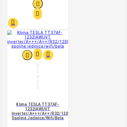











Klima TESLA TT37AF-
1232IAWUVT
Inverter/A+++/A++/R32/12000BTU/-20/grejač
Spoljne Jedinice/wifi/bela