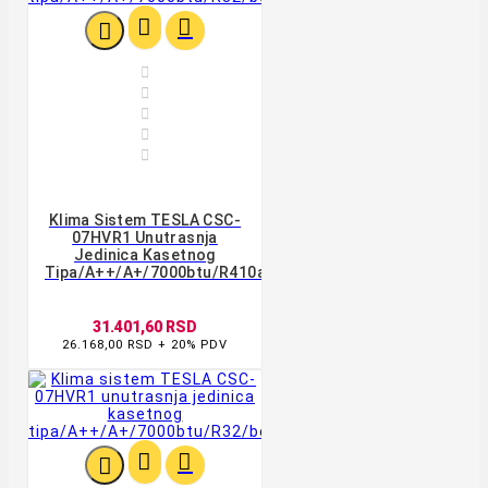








Klima Sistem TESLA CSC-
07HVR1 Unutrasnja
Jedinica Kasetnog
Tipa/A++/A+/7000btu/R410a/bela
31.401,60 RSD
26.168,00 RSD + 20% PDV


