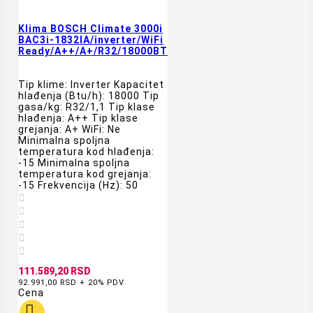
Klima BOSCH Climate 3000i
BAC3i-1832IA/inverter/WiFi
Ready/A++/A+/R32/18000BTU/bela
Tip klime: Inverter Kapacitet
hlađenja (Btu/h): 18000 Tip
gasa/kg: R32/1,1 Tip klase
hlađenja: A++ Tip klase
grejanja: A+ WiFi: Ne
Minimalna spoljna
temperatura kod hlađenja:
-15 Minimalna spoljna
temperatura kod grejanja:
-15 Frekvencija (Hz): 50





111.589,20 RSD
92.991,00 RSD + 20% PDV
Cena
