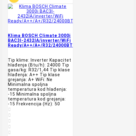
Klima BOSCH Climate 3000i
BAC3I-2432IA/inverter/WiFi
Ready/A++/A+/R32/24000BTU/bela
Tip klime: Inverter Kapacitet
hlađenja (Btu/h): 24000 Tip
gasa/kg: R32/1,44 Tip klase
hlađenja: A++ Tip klase
grejanja: A+ WiFi: Ne
Minimalna spoljna
temperatura kod hlađenja:
-15 Minimalna spoljna
temperatura kod grejanja:
-15 Frekvencija (Hz): 50




