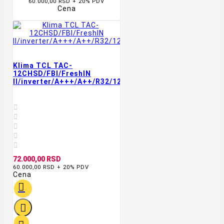
60.000,00 RSD + 20% PDV
Cena
Klima TCL TAC-
12CHSD/FBI/FreshIN
II/inverter/A+++/A++/R32/12000BTU/WIFI/4D/bela





72.000,00 RSD
60.000,00 RSD + 20% PDV
Cena

