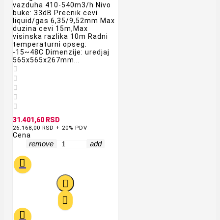
vazduha 410-540m3/h Nivo
buke: 33dB Precnik cevi
liquid/gas 6,35/9,52mm Max
duzina cevi 15m,Max
visinska razlika 10m Radni
temperaturni opseg:
-15~48C Dimenzije: uredjaj
565x565x267mm...





31.401,60 RSD
26.168,00 RSD + 20% PDV
Cena
remove
add



