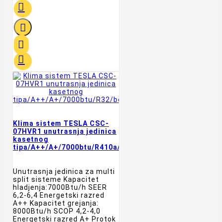




Klima sistem TESLA CSC-
07HVR1 unutrasnja jedinica
kasetnog
tipa/A++/A+/7000btu/R410a/bela
Unutrasnja jedinica za multi
split sisteme Kapacitet
hladjenja:7000Btu/h SEER
6,2-6,4 Energetski razred
A++ Kapacitet grejanja:
8000Btu/h SCOP 4,2-4,0
Energetski razred A+ Protok