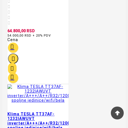





64.800,00 RSD
54.000,00 RSD + 20% PDV
Cena




Klima TESLA TT37AF-
1232IAWUVT
inverter/A+++/A++/R32/12000BTU/-20/grejač
spoljne jedinice/wifi/bela