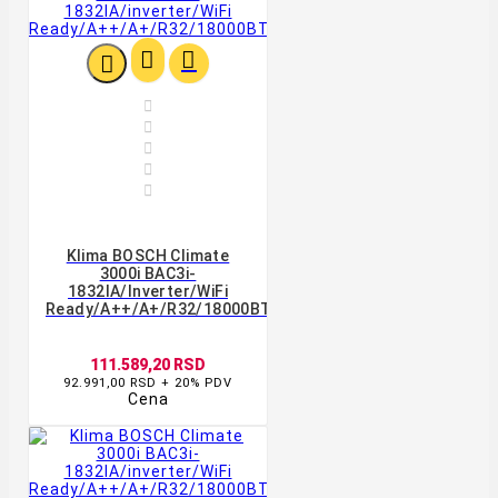








Klima BOSCH Climate
3000i BAC3i-
1832IA/inverter/WiFi
Ready/A++/A+/R32/18000BTU/bela
111.589,20 RSD
92.991,00 RSD + 20% PDV
Cena