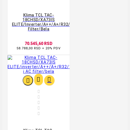
Klima TCL TAC-
18CHSD/XA73IS
ELITE/inverter/A++/A+/R32/18000BTU/WiFi/4D/AB
Filter/bela
70.545,60 RSD
58.788,00 RSD + 20% PDV







