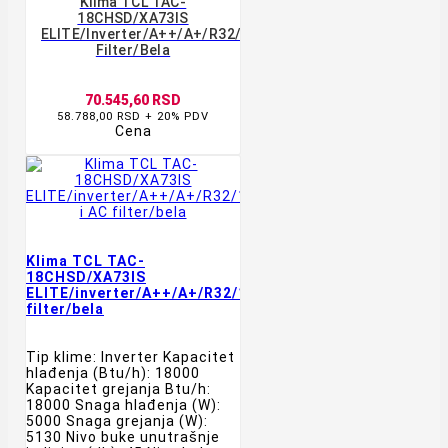
Klima TCL TAC-
18CHSD/XA73IS
ELITE/inverter/A++/A+/R32/18000BTU/WiFi/4D/AB
Filter/bela
70.545,60 RSD
58.788,00 RSD + 20% PDV
Cena
Klima TCL TAC-
18CHSD/XA73IS
ELITE/inverter/A++/A+/R32/18000BTU/WiFi/4D/AB
filter/bela
Tip klime: Inverter Kapacitet
hlađenja (Btu/h): 18000
Kapacitet grejanja Btu/h:
18000 Snaga hlađenja (W):
5000 Snaga grejanja (W):
5130 Nivo buke unutrašnje