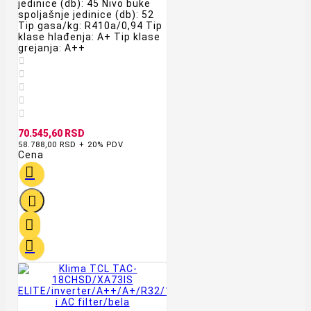
jedinice (db): 45 Nivo buke
spoljašnje jedinice (db): 52
Tip gasa/kg: R410a/0,94 Tip
klase hlađenja: A+ Tip klase
grejanja: A++





70.545,60 RSD
58.788,00 RSD + 20% PDV
Cena



