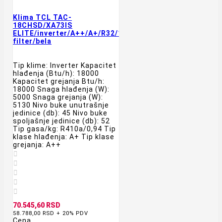
Klima TCL TAC-
18CHSD/XA73IS
ELITE/inverter/A++/A+/R32/18000BTU/WiFi/4D/AB
filter/bela
Tip klime: Inverter Kapacitet
hlađenja (Btu/h): 18000
Kapacitet grejanja Btu/h:
18000 Snaga hlađenja (W):
5000 Snaga grejanja (W):
5130 Nivo buke unutrašnje
jedinice (db): 45 Nivo buke
spoljašnje jedinice (db): 52
Tip gasa/kg: R410a/0,94 Tip
klase hlađenja: A+ Tip klase
grejanja: A++





70.545,60 RSD
58.788,00 RSD + 20% PDV
Cena