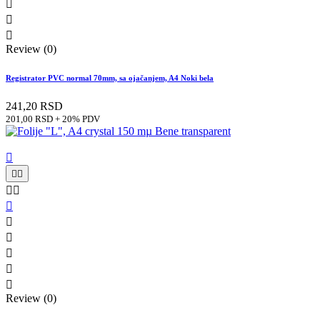



Review (0)
Registrator PVC normal 70mm, sa ojačanjem, A4 Noki bela
241,20 RSD
201,00 RSD + 20% PDV











Review (0)