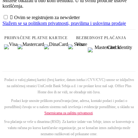
Možete otkazati u bilo kom trenutku. U tu svrhu proučite uslove
korišćenja.

Ovim se registrujem za newsletter
Slažem se sa politikom privatnosti, pravilima i uslovima prodaje
PRIHVAĆENE PLATNE KARTICE
BEZBEDNOST PLAĆANJA
Podaci o vašoj platnoj kartici (broj kartice, datum isteka i CVV/CVC) unose se isključivo
na zaštićenoj stranici UniCredit Bank Srbija a.d. i ne prolaze kroz naš sajt. Office Plus
Home doo ih ne vidi, ne obrađuje niti čuva.
Podaci koje unosite prilikom poručivanja (ime, adresa, kontakt podaci i podaci o
porudžbini) čuvaju se u našem sistemu radi izvršenja i evidencije porudžbine, u skladu sa
Smernicama za zaštitu privatnosti
.
Sva plaćanja se vrše u dinarima (RSD). Za kartice izdate van Srbije, iznos se konvertuje u
valutu računa po kursu kartičarske organizacije, pa se konačan iznos zaduženja može
neznatno razlikovati od prikazane cene.