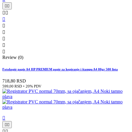










Review (0)
Fotokopir papir A4 HP PREMIUM papir za kopiranje i štampu A4 80gr 500 lista
718,80 RSD
599,00 RSD + 20% PDV




