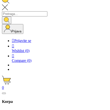
Prijava

Prijavite se

Wishlist
(0)

Compare
(0)
0
Korpa