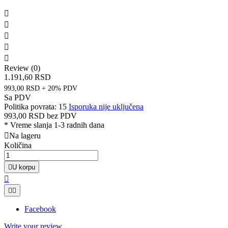





Review (0)
1.191,60 RSD
993,00 RSD + 20% PDV
Sa PDV
Politika povrata: 15
Isporuka nije uključena
993,00 RSD
bez PDV
*
Vreme slanja 1-3 radnih dana

Na lageru
Količina

U korpu



Facebook
Write your review