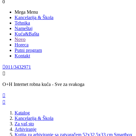
0
Mega Menu
Kancelarija & Škola
Tehnika
Nameštaj
Kuća&Bašta
Novo
Horeca
Putni program
Kontakt

011/3432971

O+H Internet robna kuća - Sve za svakoga


Katalog
Kancelarija & Škola
Za vaš sto
Arhiviranje
Kutija za arhiviranje sa zatvaračem 52x32,5x33 cm Smartbox