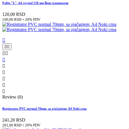
Folije "L", A4 crystal 150 mµ Bene transparent
120,00 RSD
100,00 RSD + 20% PDV











Review (0)
Registrator PVC normal 70mm, sa ojačanjem, A4 Noki crna
241,20 RSD
201,00 RSD + 20% PDV