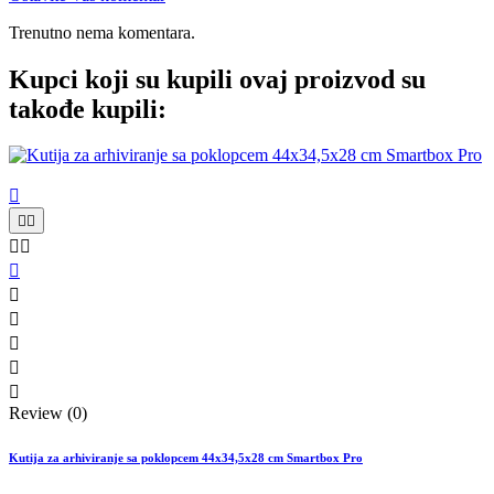
Trenutno nema komentara.
Kupci koji su kupili ovaj proizvod su
takođe kupili:











Review (0)
Kutija za arhiviranje sa poklopcem 44x34,5x28 cm Smartbox Pro