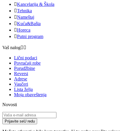

Kancelarija & Škola

Tehnika

Nameštaj

Kuća&Bašta

Horeca

Putni program
Vaš nalog


Lični podaci
Povraćaji robe
Porudžbine
Reversi
Adrese
Vaučeri
Lista želja
Moja obaveštenja
Novosti
Prijavite se
U redu