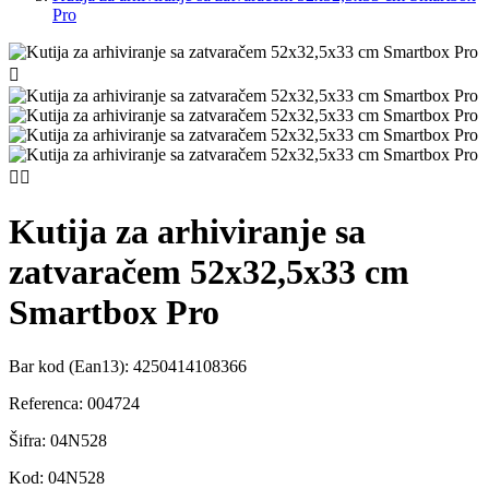
Pro



Kutija za arhiviranje sa
zatvaračem 52x32,5x33 cm
Smartbox Pro
Bar kod (Ean13):
4250414108366
Referenca:
004724
Šifra:
04N528
Kod:
04N528