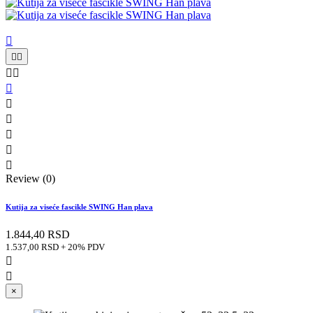











Review (0)
Kutija za viseće fascikle SWING Han plava
1.844,40 RSD
1.537,00 RSD + 20% PDV


×