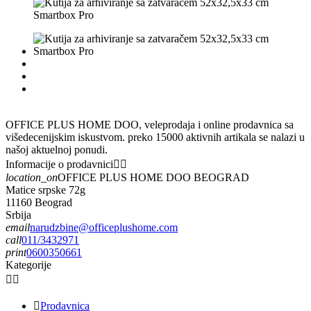
OFFICE PLUS HOME DOO, veleprodaja i online prodavnica sa
višedecenijskim iskustvom. preko 15000 aktivnih artikala se nalazi u
našoj aktuelnoj ponudi.
Informacije o prodavnici


location_on
OFFICE PLUS HOME DOO BEOGRAD
Matice srpske 72g
11160 Beograd
Srbija
email
narudzbine@officeplushome.com
call
011/3432971
print
0600350661
Kategorije



Prodavnica