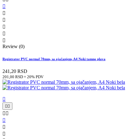






Review (0)
Registrator PVC normal 70mm, sa ojačanjem, A4 Noki tamno plava
241,20 RSD
201,00 RSD + 20% PDV







