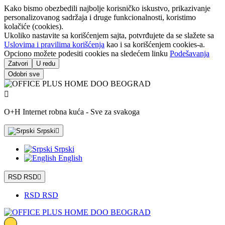
Kako bismo obezbedili najbolje korisničko iskustvo, prikazivanje
personalizovanog sadržaja i druge funkcionalnosti, koristimo
kolačiće (cookies).
Ukoliko nastavite sa korišćenjem sajta, potvrđujete da se slažete sa
Uslovima i pravilima korišćenja
kao i sa korišćenjem cookies-a.
Opciono možete podesiti cookies na sledećem linku
Podešavanja
Zatvori
U redu
Odobri sve

O+H Internet robna kuća - Sve za svakoga
Srpski

Srpski
English
RSD RSD

RSD RSD