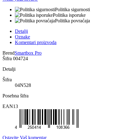
Politika sigurnosti
Politika isporuke
Politika povraćaja
Detalji
Oznake
Komentari proizvoda
Brend
Smartbox Pro
Šifra
004724
Detalji
Šifra
04N528
Posebna šifra
EAN13
Ostavite Vaš komentar