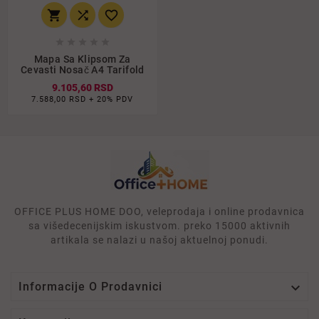








Mapa Sa Klipsom Za
Cevasti Nosač A4 Tarifold
9.105,60 RSD
7.588,00 RSD + 20% PDV
OFFICE PLUS HOME DOO, veleprodaja i online prodavnica
sa višedecenijskim iskustvom. preko 15000 aktivnih
artikala se nalazi u našoj aktuelnoj ponudi.

Informacije O Prodavnici