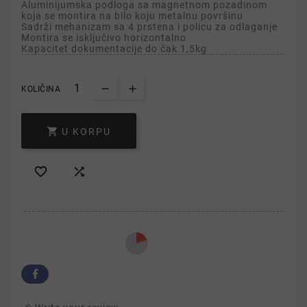
Aluminijumska podloga sa magnetnom pozadinom
koja se montira na bilo koju metalnu površinu
Sadrži mehanizam sa 4 prstena i policu za odlaganje
Montira se isključivo horizontalno
Kapacitet dokumentacije do čak 1,5kg
KOLIČINA

U KORPU

