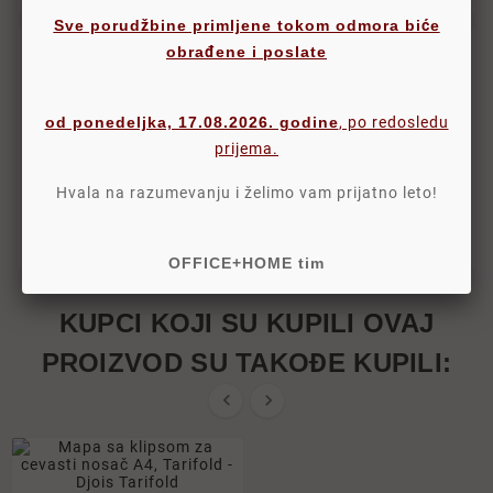
Sve porudžbine primljene tokom odmora biće
obrađene i poslate
Brend
Tarifold
Šifra
005511
od ponedeljka, 17.08.2026. godine
, po redosledu
Detalji
prijema.
Šifra
05MAT11
Hvala na razumevanju i želimo vam prijatno leto!
Posebna šifra
OFFICE+HOME tim
KUPCI KOJI SU KUPILI OVAJ
PROIZVOD SU TAKOĐE KUPILI:

