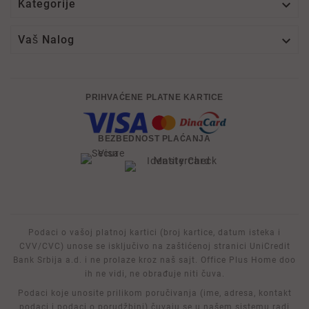

Kategorije

Vaš Nalog
PRIHVAĆENE PLATNE KARTICE
BEZBEDNOST PLAĆANJA
Podaci o vašoj platnoj kartici (broj kartice, datum isteka i
CVV/CVC) unose se isključivo na zaštićenoj stranici UniCredit
Bank Srbija a.d. i ne prolaze kroz naš sajt. Office Plus Home doo
ih ne vidi, ne obrađuje niti čuva.
Podaci koje unosite prilikom poručivanja (ime, adresa, kontakt
podaci i podaci o porudžbini) čuvaju se u našem sistemu radi