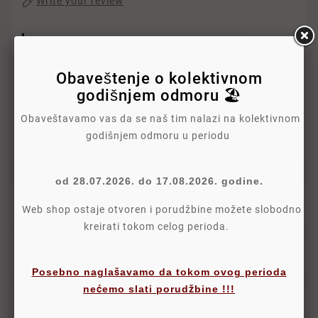
Write your review
Politika Sigurnosti
Obaveštenje o kolektivnom
Politika Isporuke
godišnjem odmoru 🏖️
Obaveštavamo vas da se naš tim nalazi na kolektivnom
Politika Povraćaja
godišnjem odmoru u periodu
od 28.07.2026. do 17.08.2026. godine.
Detalji
Web shop ostaje otvoren i porudžbine možete slobodno
kreirati tokom celog perioda.
Oznake
Posebno naglašavamo da tokom ovog perioda
nećemo slati porudžbine !!!
Komentari proizvoda