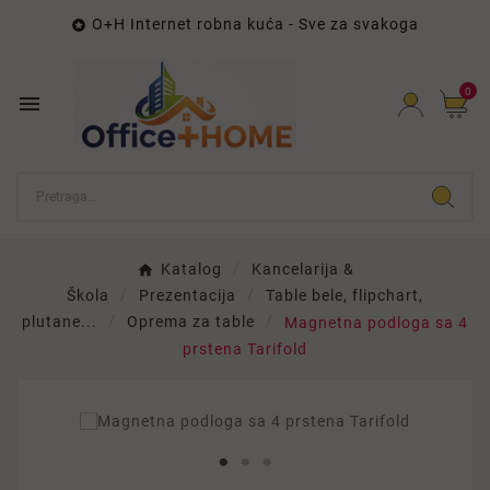
O+H Internet robna kuća - Sve za svakoga

0

Katalog
Kancelarija &
Škola
Prezentacija
Table bele, flipchart,
plutane...
Oprema za table
Magnetna podloga sa 4
prstena Tarifold