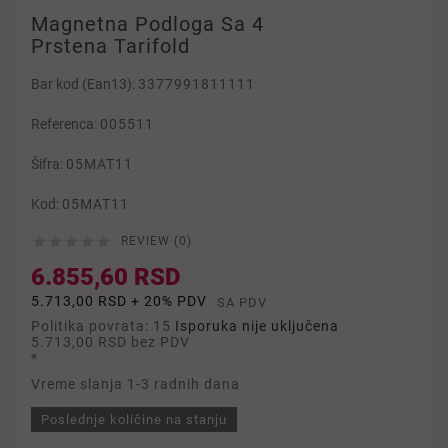
Magnetna Podloga Sa 4
Prstena Tarifold
Bar kod (Ean13):
3377991811111
Referenca:
005511
Šifra:
05MAT11
Kod:
05MAT11





REVIEW (0)
6.855,60 RSD
5.713,00 RSD + 20% PDV
SA PDV
Politika povrata: 15
Isporuka nije uključena
5.713,00 RSD
bez PDV
*
Vreme slanja 1-3 radnih dana
Poslednje količine na stanju