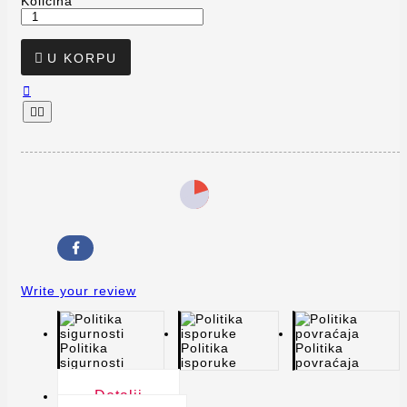
Količina

U KORPU



Write your review
Politika
Politika
Politika
sigurnosti
isporuke
povraćaja
Detalji