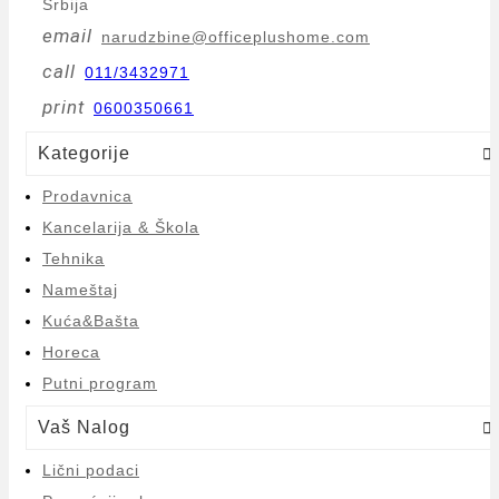
Srbija
email
narudzbine@officeplushome.com
call
011/3432971
print
0600350661
Kategorije

Prodavnica
Kancelarija & Škola
Tehnika
Nameštaj
Kuća&Bašta
Horeca
Putni program
Vaš Nalog

Lični podaci