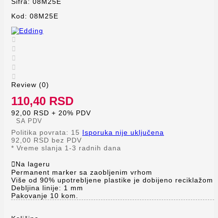
Šifra:
08M25E
Kod:
08M25E





Review (0)
110,40 RSD
92,00 RSD + 20% PDV
SA PDV
Politika povrata: 15
Isporuka nije uključena
92,00 RSD
bez PDV
*
Vreme slanja 1-3 radnih dana

Na lageru
Permanent marker sa zaobljenim vrhom
Više od 90% upotrebljene plastike je dobijeno reciklažom
Debljina linije: 1 mm
Pakovanje 10 kom.