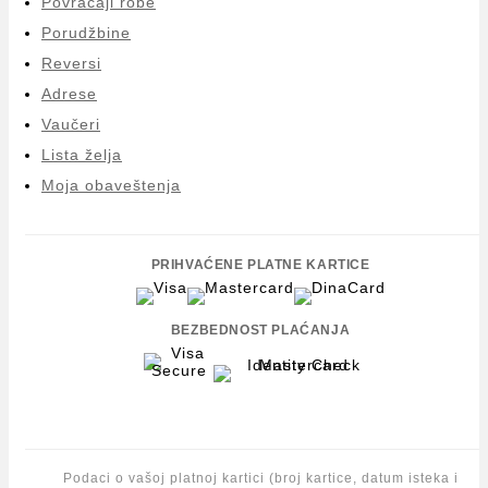
Povraćaji robe
Porudžbine
Reversi
Adrese
Vaučeri
Lista želja
Moja obaveštenja
PRIHVAĆENE PLATNE KARTICE
BEZBEDNOST PLAĆANJA
Podaci o vašoj platnoj kartici (broj kartice, datum isteka i