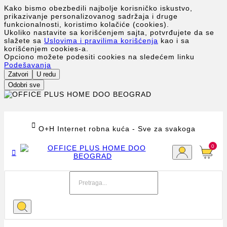
Kako bismo obezbedili najbolje korisničko iskustvo,
prikazivanje personalizovanog sadržaja i druge
funkcionalnosti, koristimo kolačiće (cookies).
Ukoliko nastavite sa korišćenjem sajta, potvrđujete da se
slažete sa
Uslovima i pravilima korišćenja
kao i sa
korišćenjem cookies-a.
Opciono možete podesiti cookies na sledećem linku
Podešavanja
Zatvori
U redu
Odobri sve

O+H Internet robna kuća - Sve za svakoga
0
