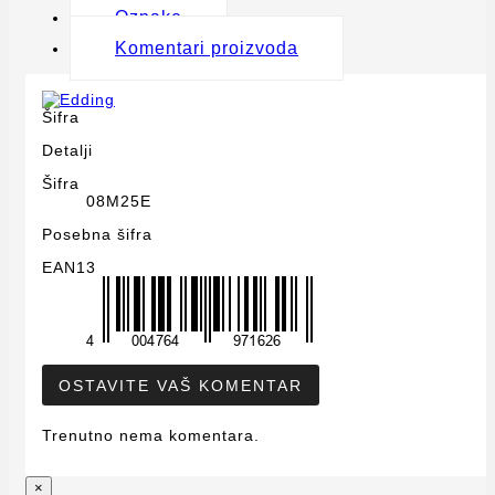
Oznake
Komentari proizvoda
Šifra
Detalji
Šifra
08M25E
Posebna šifra
EAN13
OSTAVITE VAŠ KOMENTAR
Trenutno nema komentara.
×