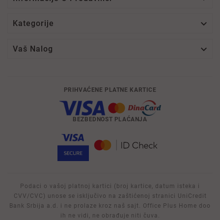

Kategorije

Vaš Nalog
PRIHVAĆENE PLATNE KARTICE
BEZBEDNOST PLAĆANJA
Podaci o vašoj platnoj kartici (broj kartice, datum isteka i
CVV/CVC) unose se isključivo na zaštićenoj stranici UniCredit
Bank Srbija a.d. i ne prolaze kroz naš sajt. Office Plus Home doo
ih ne vidi, ne obrađuje niti čuva.