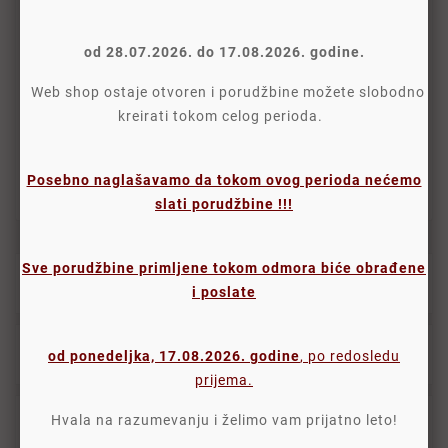
od 28.07.2026. do 17.08.2026. godine.
Politika Sigurnosti
Web shop ostaje otvoren i porudžbine možete slobodno
kreirati tokom celog perioda.
Politika Isporuke
Politika Povraćaja
Posebno naglašavamo da tokom ovog perioda nećemo
slati porudžbine !!!
Sve porudžbine primljene tokom odmora biće obrađene
Opis
i poslate
Detalji
od ponedeljka, 17.08.2026. godine
, po redosledu
prijema.
Hvala na razumevanju i želimo vam prijatno leto!
Oznake