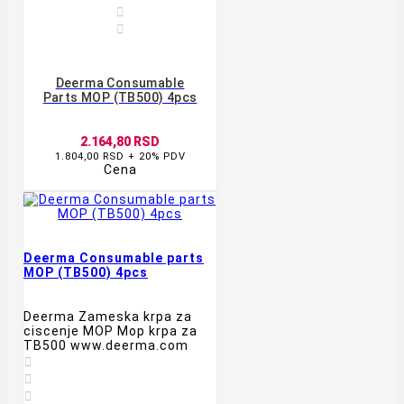


Deerma Consumable
Parts MOP (TB500) 4pcs
2.164,80 RSD
1.804,00 RSD + 20% PDV
Cena
Deerma Consumable parts
MOP (TB500) 4pcs
Deerma Zameska krpa za
ciscenje MOP Mop krpa za
TB500 www.deerma.com


