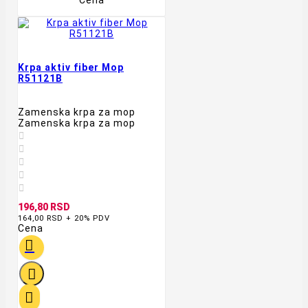
Cena
Krpa aktiv fiber Mop
R51121B
Zamenska krpa za mop
Zamenska krpa za mop





196,80 RSD
164,00 RSD + 20% PDV
Cena


