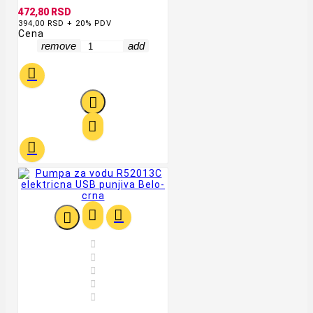
472,80 RSD
394,00 RSD + 20% PDV
Cena
remove
add











