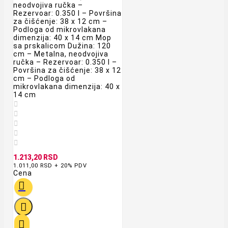
neodvojiva ručka –
Rezervoar: 0.350 l – Površina
za čišćenje: 38 x 12 cm –
Podloga od mikrovlakana
dimenzija: 40 x 14 cm Mop
sa prskalicom Dužina: 120
cm – Metalna, neodvojiva
ručka – Rezervoar: 0.350 l –
Površina za čišćenje: 38 x 12
cm – Podloga od
mikrovlakana dimenzija: 40 x
14 cm





1.213,20 RSD
1.011,00 RSD + 20% PDV
Cena


