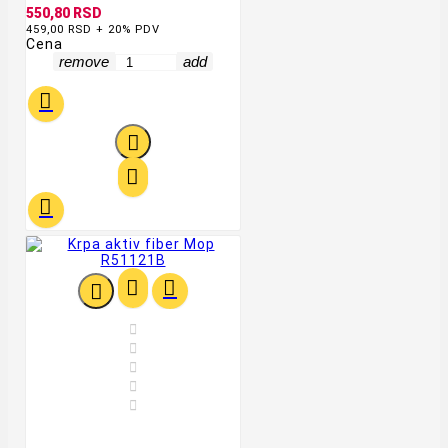
550,80 RSD
459,00 RSD + 20% PDV
Cena
remove
add











