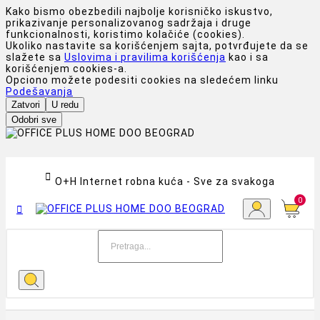
Kako bismo obezbedili najbolje korisničko iskustvo,
prikazivanje personalizovanog sadržaja i druge
funkcionalnosti, koristimo kolačiće (cookies).
Ukoliko nastavite sa korišćenjem sajta, potvrđujete da se
slažete sa
Uslovima i pravilima korišćenja
kao i sa
korišćenjem cookies-a.
Opciono možete podesiti cookies na sledećem linku
Podešavanja
Zatvori
U redu
Odobri sve

O+H Internet robna kuća - Sve za svakoga
0
