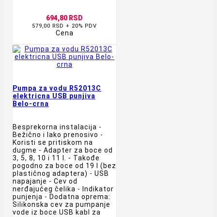
694,80 RSD
579,00 RSD + 20% PDV
Cena
Pumpa za vodu R52013C
elektricna USB punjiva
Belo-crna
Besprekorna instalacija -
Bežično i lako prenosivo -
Koristi se pritiskom na
dugme - Adapter za boce od
3, 5, 8, 10 i 11 l. - Takođe
pogodno za boce od 19 l (bez
plastičnog adaptera) - USB
napajanje - Cev od
nerđajućeg čelika - Indikator
punjenja - Dodatna oprema:
Silikonska cev za pumpanje
vode iz boce USB kabl za