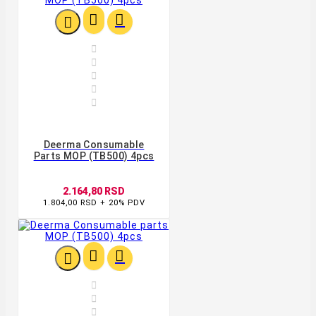








Deerma Consumable
Parts MOP (TB500) 4pcs
2.164,80 RSD
1.804,00 RSD + 20% PDV





