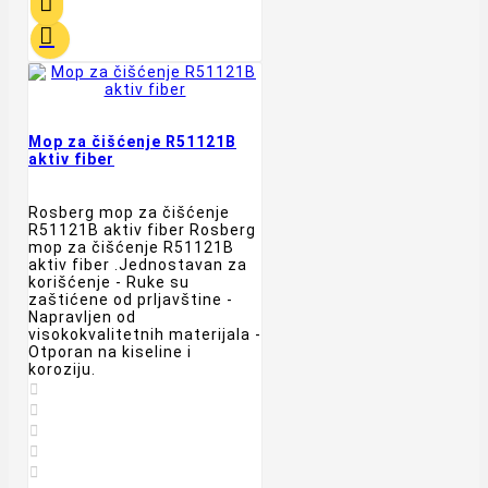


Mop za čišćenje R51121B
aktiv fiber
Rosberg mop za čišćenje
R51121B aktiv fiber Rosberg
mop za čišćenje R51121B
aktiv fiber .Jednostavan za
korišćenje - Ruke su
zaštićene od prljavštine -
Napravljen od
visokokvalitetnih materijala -
Otporan na kiseline i
koroziju.




