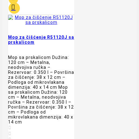

Mop za čišćenje R51120J sa
prskalicom
Mop sa prskalicom Dužina:
120 cm – Metalna,
neodvojiva ručka –
Rezervoar: 0.350 l – Površina
za čišćenje: 38 x 12 cm –
Podloga od mikrovlakana
dimenzija: 40 x 14 cm Mop
sa prskalicom Dužina: 120
cm – Metalna, neodvojiva
ručka – Rezervoar: 0.350 l –
Površina za čišćenje: 38 x 12
cm – Podloga od
mikrovlakana dimenzija: 40 x
14 cm

