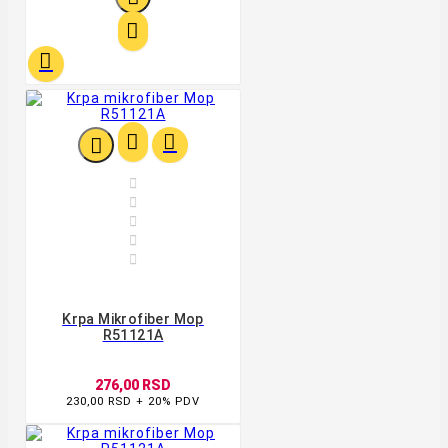










Krpa Mikrofiber Mop
R51121A
276,00 RSD
230,00 RSD + 20% PDV