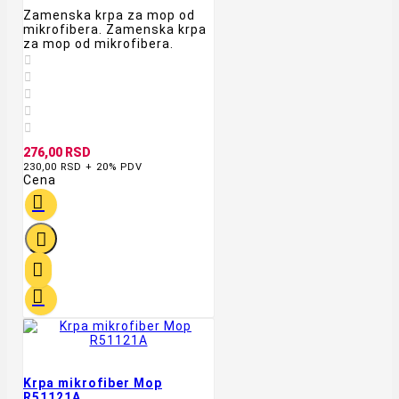
Zamenska krpa za mop od
mikrofibera. Zamenska krpa
za mop od mikrofibera.





276,00 RSD
230,00 RSD + 20% PDV
Cena




Krpa mikrofiber Mop
R51121A