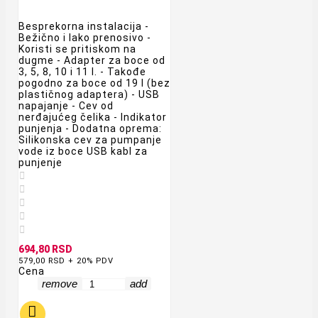
Besprekorna instalacija -
Bežično i lako prenosivo -
Koristi se pritiskom na
dugme - Adapter za boce od
3, 5, 8, 10 i 11 l. - Takođe
pogodno za boce od 19 l (bez
plastičnog adaptera) - USB
napajanje - Cev od
nerđajućeg čelika - Indikator
punjenja - Dodatna oprema:
Silikonska cev za pumpanje
vode iz boce USB kabl za
punjenje





694,80 RSD
579,00 RSD + 20% PDV
Cena
remove
add
