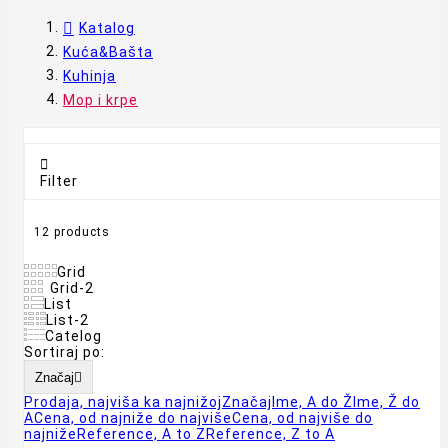
Katalog
Kuća&Bašta
Kuhinja
Mop i krpe

Filter
12 products
Grid
Grid-2
List
List-2
Catelog
Sortiraj po:
Značaj

Prodaja, najviša ka najnižoj
Značaj
Ime, A do Ž
Ime, Ž do
A
Cena, od najniže do najviše
Cena, od najviše do
najniže
Reference, A to Z
Reference, Z to A