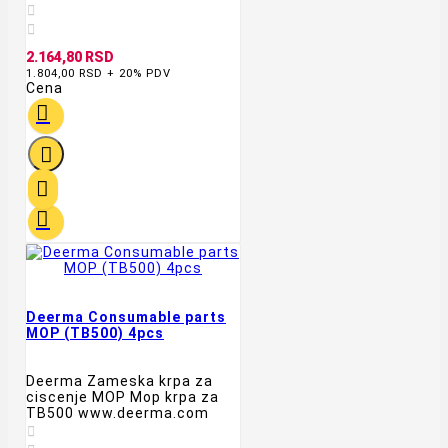


2.164,80 RSD
1.804,00 RSD + 20% PDV
Cena




Deerma Consumable parts
MOP (TB500) 4pcs
Deerma Zameska krpa za
ciscenje MOP Mop krpa za
TB500 www.deerma.com
