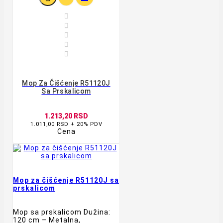





Mop Za Čišćenje R51120J
Sa Prskalicom
1.213,20 RSD
1.011,00 RSD + 20% PDV
Cena
Mop za čišćenje R51120J sa
prskalicom
Mop sa prskalicom Dužina:
120 cm – Metalna,