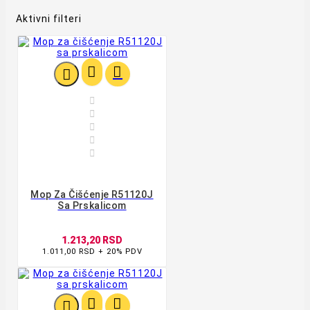
Aktivni filteri








Mop Za Čišćenje R51120J
Sa Prskalicom
1.213,20 RSD
1.011,00 RSD + 20% PDV


