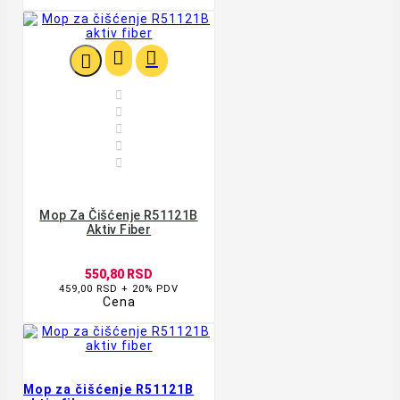








Mop Za Čišćenje R51121B
Aktiv Fiber
550,80 RSD
459,00 RSD + 20% PDV
Cena
Mop za čišćenje R51121B