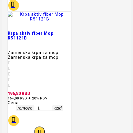

Krpa aktiv fiber Mop
R51121B
Zamenska krpa za mop
Zamenska krpa za mop





196,80 RSD
164,00 RSD + 20% PDV
Cena
remove
add

