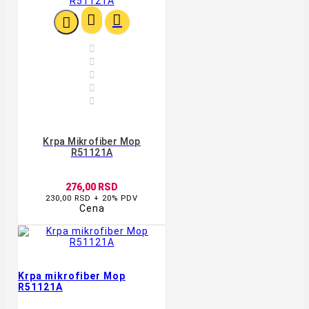








Krpa Mikrofiber Mop
R51121A
276,00 RSD
230,00 RSD + 20% PDV
Cena
Krpa mikrofiber Mop
R51121A