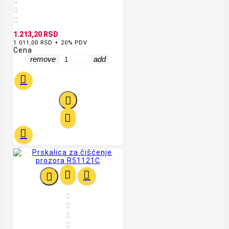



1.213,20 RSD
1.011,00 RSD + 20% PDV
Cena
remove
add










