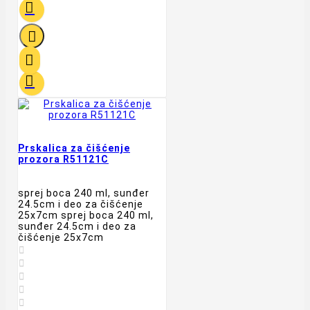




Prskalica za čišćenje
prozora R51121C
sprej boca 240 ml, sunđer
24.5cm i deo za čišćenje
25x7cm sprej boca 240 ml,
sunđer 24.5cm i deo za
čišćenje 25x7cm




