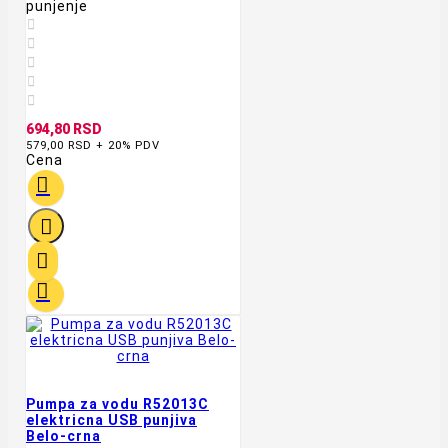
punjenje





694,80 RSD
579,00 RSD + 20% PDV
Cena




Pumpa za vodu R52013C
elektricna USB punjiva
Belo-crna