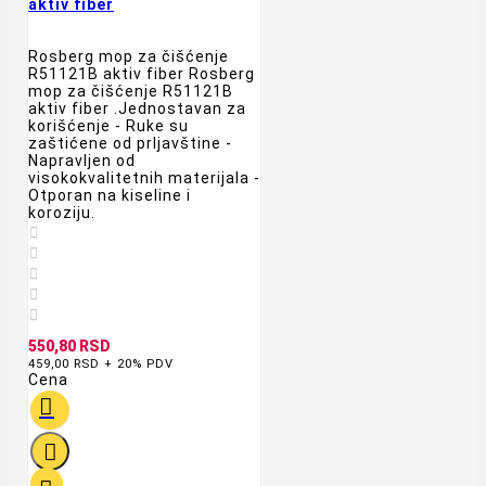
aktiv fiber
Rosberg mop za čišćenje
R51121B aktiv fiber Rosberg
mop za čišćenje R51121B
aktiv fiber .Jednostavan za
korišćenje - Ruke su
zaštićene od prljavštine -
Napravljen od
visokokvalitetnih materijala -
Otporan na kiseline i
koroziju.





550,80 RSD
459,00 RSD + 20% PDV
Cena

