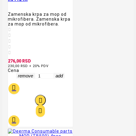
Zamenska krpa za mop od
mikrofibera. Zamenska krpa
za mop od mikrofibera.





276,00 RSD
230,00 RSD + 20% PDV
Cena
remove
add



