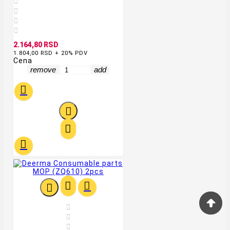




2.164,80 RSD
1.804,00 RSD + 20% PDV
Cena
remove
add









