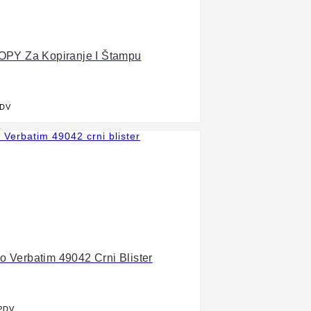
COPY Za Kopiranje I Štampu
PDV

o Verbatim 49042 Crni Blister
 PDV