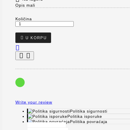
Opis mali
Količina

U KORPU



Write your review
Politika sigurnosti
Politika isporuke
Politika povraćaja