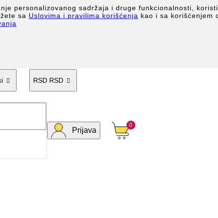
anje personalizovanog sadržaja i druge funkcionalnosti, korist
lažete sa
Uslovima i pravilima korišćenja
kao i sa korišćenjem 
vanja
i
RSD RSD


0
Prijava