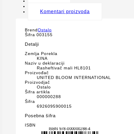
Detalji
Oznake
Komentari proizvoda
Brend
Ostalo
Šifra
003155
Detalji
Zemlja Porekla
KINA
Naziv u deklaraciji
Rasheftivač mali HL8101
Proizvođač
UNITED BLOOM INTERNATIONAL
Proizvodjač
Ostalo
Šifra artikla
000000288
Šifra
6926095900015
Posebna šifra
ISBN