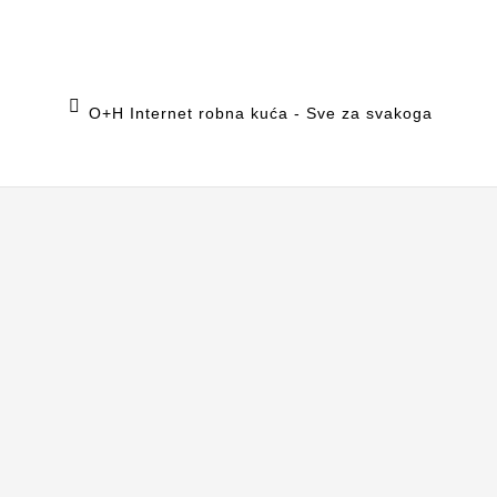

O+H Internet robna kuća - Sve za svakoga