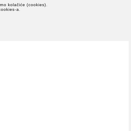
imo kolačiće (cookies).
cookies-a.