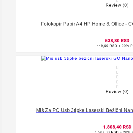

Review (0)
Fotokopir Papir A4 HP Home & Office - 
538,80 RSD
449,00 RSD + 20% 








Review (0)
Miš Za PC Usb 3tipke Laserski Bežični Nan
1.808,40 RSD
1.507,00 RSD + 20%