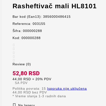
Rasheftivač mali HL8101
Bar kod (Ean13):
3856000486415
Referenca:
003155
Šifra:
000000288
Kod:
000000288





Review (0)
52,80 RSD
44,00 RSD + 20% PDV
SA PDV
Politika povrata: 15
Isporuka nije uključena
44,00 RSD
bez PDV
*
Vreme slanja 1-3 radnih dana

Na lageru