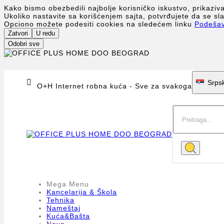
Kako bismo obezbedili najbolje korisničko iskustvo, prikaziv
Ukoliko nastavite sa korišćenjem sajta, potvrđujete da se s
Opciono možete podesiti cookies na sledećem linku
Podeša
Zatvori
U redu
Odobri sve

Srpsk
O+H Internet robna kuća - Sve za svakoga
Mega Menu
Kancelarija & Škola
Tehnika
Nameštaj
Kuća&Bašta