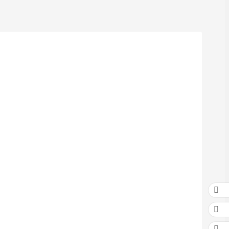


