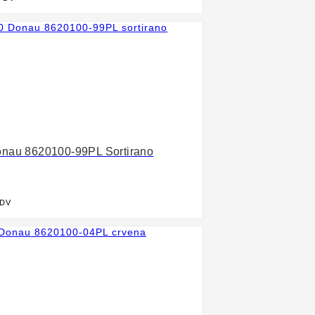

onau 8620100-99PL Sortirano
PDV
