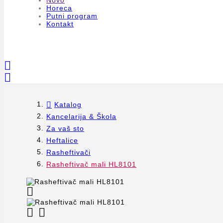
Novo
Horeca
Putni program
Kontakt


Katalog
Kancelarija & Škola
Za vaš sto
Heftalice
Rasheftivači
Rasheftivač mali HL8101


