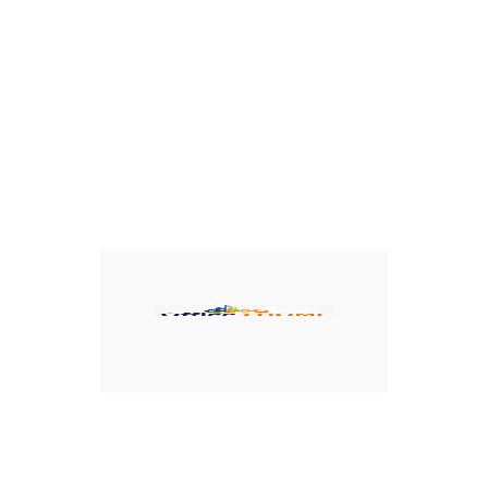
Šifra:
08TOB08
Kod:
08TOB08
REVIEW (0)





154,80 RSD
Sa PDV
129,00 RSD + 20% PDV
Politika povrata: 15
Isporuka nije uključena
129,00 RSD
bez PDV
*
Vreme slanja 1-3 radnih dana
Na lageru
KOLIČINA


U Korpu
