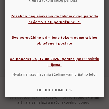
kreirati tokom celog perioda.
BLOG OPH
Posebno naglašavamo da tokom ovog perioda
nećemo slati porudžbine !!!
Jul
08,
2022
Potrošni Materijal
Sve porudžbine primljene tokom odmora biće
Ma šta mi mislili o potrošnom materijalu i priboru
za firme jedno je sigurno, a to je da...
obrađene i poslate


od ponedeljka, 17.08.2026. godine
, po redosledu
prijema.
Hvala na razumevanju i želimo vam prijatno leto!
OFFICE+HOME tim
OFFICE PLUS HOME DOO, veleprodaja i online prodavnica
sa višedecenijskim iskustvom. preko 15000 aktivnih
artikala se nalazi u našoj aktuelnoj ponudi.