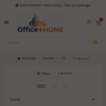
O+H Internet robna kuća - Sve za svakoga

0

Katalog
Tehnika
TV
TV Nosaci

Filter
1 product

Značaj