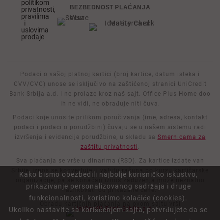
politikom
BEZBEDNOST PLAĆANJA
privatnosti,
pravilima
i
uslovima
prodaje
Podaci o vašoj platnoj kartici (broj kartice, datum isteka i
CVV/CVC) unose se isključivo na zaštićenoj stranici UniCredit
Bank Srbija a.d. i ne prolaze kroz naš sajt. Office Plus Home doo
ih ne vidi, ne obrađuje niti čuva.
Podaci koje unosite prilikom poručivanja (ime, adresa, kontakt
podaci i podaci o porudžbini) čuvaju se u našem sistemu radi
izvršenja i evidencije porudžbine, u skladu sa
Smernicama za
zaštitu privatnosti
.
Sva plaćanja se vrše u dinarima (RSD). Za kartice izdate van
Srbije, iznos se konvertuje u valutu računa po kursu kartičarske
Kako bismo obezbedili najbolje korisničko iskustvo,
organizacije, pa se konačan iznos zaduženja može neznatno
prikazivanje personalizovanog sadržaja i druge
razlikovati od prikazane cene.
funkcionalnosti, koristimo kolačiće (cookies).
Obradu kartičnih plaćanja na ovom sajtu vrši
Ukoliko nastavite sa korišćenjem sajta, potvrđujete da se