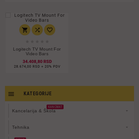








Logitech TV Mount For
Video Bars
34.408,80 RSD
28.674,00 RSD + 20% PDV

KATEGORIJE
KANCMAT
Kancelarija & Škola

Tehnika
