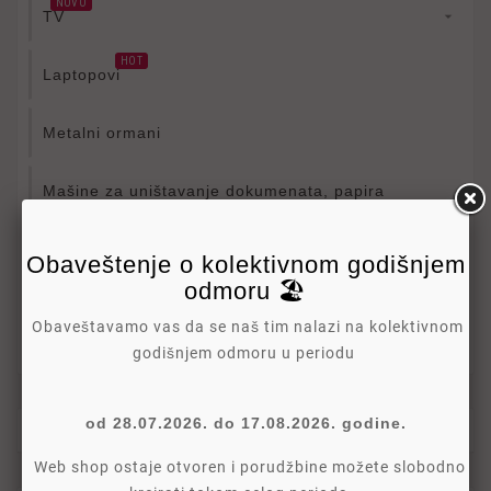
NOVO
TV

HOT
Laptopovi
Metalni ormani
Mašine za uništavanje dokumenata, papira
(šrederi)
Obaveštenje o kolektivnom godišnjem
Bela tehnika

odmoru 🏖️
Obaveštavamo vas da se naš tim nalazi na kolektivnom
Više

godišnjem odmoru u periodu
od 28.07.2026. do 17.08.2026. godine.
TV NOSACI
Web shop ostaje otvoren i porudžbine možete slobodno