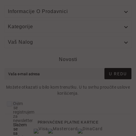

Informacije O Prodavnici

Kategorije

Vaš Nalog
Novosti
U REDU
Možete otkazati u bilo kom trenutku. U tu svrhu proučite uslove
korišćenja.
Ovim
se
registrujem
za
newsletter
PRIHVAĆENE PLATNE KARTICE
Slažem
se
sa