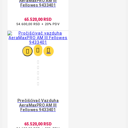
AeraMaxPRO AM III
Fellowes 9433401
65.520,00 RSD
54.600,00 RSD + 20% PDV








Prečišćivač Vazduha
AeraMaxPRO AM III
Fellowes 9433401
65.520,00 RSD