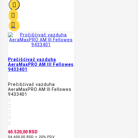



Prečišćivač vazduha
AeraMaxPRO AM III Fellowes
9433401
Prečišćivač vazduha
AeraMaxPRO AM III Fellowes
9433401





65.520,00 RSD
54.600,00 RSD + 20% PDV