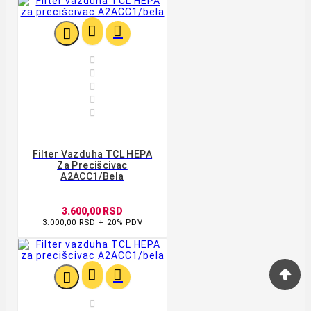








Filter Vazduha TCL HEPA
Za Precišcivac
A2ACC1/bela
3.600,00 RSD
3.000,00 RSD + 20% PDV



