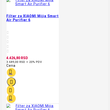
Filter za XIAOMI Mijia Smart
Air Purifier 6





4.426,80 RSD
3.689,00 RSD + 20% PDV
Cena



