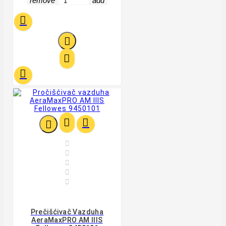
remove
add












Prečišćivač Vazduha
AeraMaxPRO AM IIIS