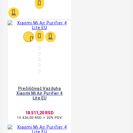










Prečiščivač Vazduha
Xiaomi Mi Air Purifier 4
Lite EU
18.511,20 RSD
15.426,00 RSD + 20% PDV