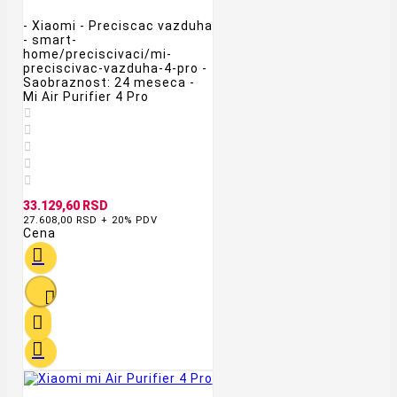
- Xiaomi - Preciscac vazduha
- smart-
home/preciscivaci/mi-
preciscivac-vazduha-4-pro -
Saobraznost: 24 meseca -
Mi Air Purifier 4 Pro





33.129,60 RSD
27.608,00 RSD + 20% PDV
Cena



