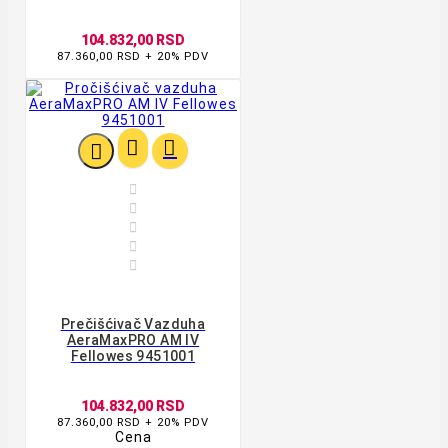
104.832,00 RSD
87.360,00 RSD + 20% PDV








Prečišćivač Vazduha
AeraMaxPRO AM IV
Fellowes 9451001
104.832,00 RSD
87.360,00 RSD + 20% PDV
Cena