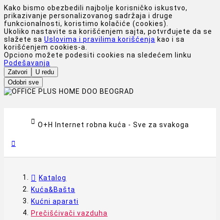
Kako bismo obezbedili najbolje korisničko iskustvo,
prikazivanje personalizovanog sadržaja i druge
funkcionalnosti, koristimo kolačiće (cookies).
Ukoliko nastavite sa korišćenjem sajta, potvrđujete da se
slažete sa
Uslovima i pravilima korišćenja
kao i sa
korišćenjem cookies-a.
Opciono možete podesiti cookies na sledećem linku
Podešavanja
Zatvori
U redu
Odobri sve

O+H Internet robna kuća - Sve za svakoga

Katalog
Kuća&Bašta
Kućni aparati
Prečišćivači vazduha