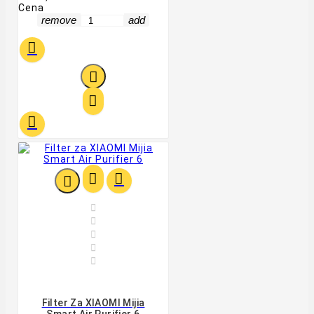
Cena
remove
add












Filter Za XIAOMI Mijia
Smart Air Purifier 6