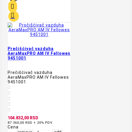


Prečišćivač vazduha
AeraMaxPRO AM IV Fellowes
9451001
Prečišćivač vazduha
AeraMaxPRO AM IV Fellowes
9451001





104.832,00 RSD
87.360,00 RSD + 20% PDV
Cena