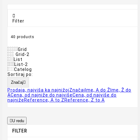

Filter
40 products
Grid
Grid-2
List
List-2
Catelog
Sortiraj po:
Značaj

Prodaja, najviša ka najnižoj
Značaj
Ime, A do Ž
Ime, Ž do
A
Cena, od najniže do najviše
Cena, od najviše do
najniže
Reference, A to Z
Reference, Z to A

U redu
FILTER