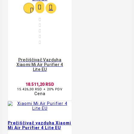








Prečiščivač Vazduha
Xiaomi Mi Air Purifier 4
Lite EU
18.511,20 RSD
15.426,00 RSD + 20% PDV
Cena
Prečiščivač vazduha Xiaomi
Mi Air Purifier 4 Lite EU