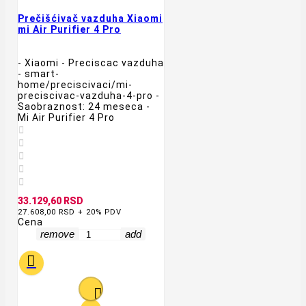
Prečišćivač vazduha Xiaomi
mi Air Purifier 4 Pro
- Xiaomi - Preciscac vazduha
- smart-
home/preciscivaci/mi-
preciscivac-vazduha-4-pro -
Saobraznost: 24 meseca -
Mi Air Purifier 4 Pro





33.129,60 RSD
27.608,00 RSD + 20% PDV
Cena
remove
add

