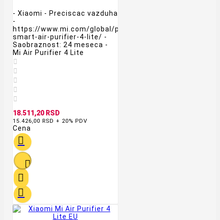
- Xiaomi - Preciscac vazduha
-
https://www.mi.com/global/product/xiaomi-
smart-air-purifier-4-lite/ -
Saobraznost: 24 meseca -
Mi Air Purifier 4 Lite





18.511,20 RSD
15.426,00 RSD + 20% PDV
Cena



