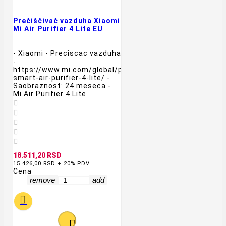
Prečiščivač vazduha Xiaomi
Mi Air Purifier 4 Lite EU
- Xiaomi - Preciscac vazduha
-
https://www.mi.com/global/product/xiaomi-
smart-air-purifier-4-lite/ -
Saobraznost: 24 meseca -
Mi Air Purifier 4 Lite





18.511,20 RSD
15.426,00 RSD + 20% PDV
Cena
remove
add

