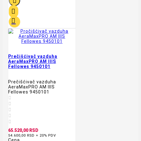



Prečišćivač vazduha
AeraMaxPRO AM IIIS
Fellowes 9450101
Prečišćivač vazduha
AeraMaxPRO AM IIIS
Fellowes 9450101





65.520,00 RSD
54.600,00 RSD + 20% PDV
Cena