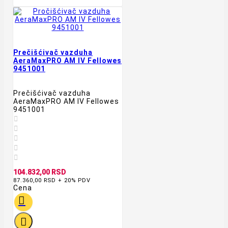
Prečišćivač vazduha
AeraMaxPRO AM IV Fellowes
9451001
Prečišćivač vazduha
AeraMaxPRO AM IV Fellowes
9451001





104.832,00 RSD
87.360,00 RSD + 20% PDV
Cena

