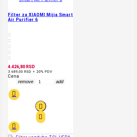
Filter za XIAOMI Mijia Smart
Air Purifier 6





4.426,80 RSD
3.689,00 RSD + 20% PDV
Cena
remove
add



