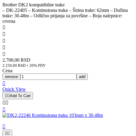
Brother DK2 kompatibilne trake
– DK-22405 – Kontinuirana traka – Širina trake: 62mm – Dužina
trake: 30.48m – Odlično prijanja za površine – Boja nalepnice:
crvena





2.700,00 RSD
2.250,00 RSD + 20% PDV
Cena
remove
add

Quick View


Add To Cart





