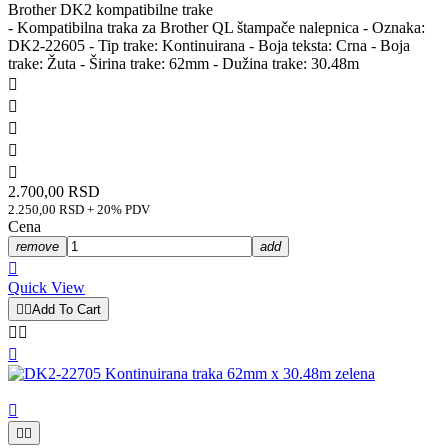
Brother DK2 kompatibilne trake
- Kompatibilna traka za Brother QL štampače nalepnica - Oznaka:
DK2-22605 - Tip trake: Kontinuirana - Boja teksta: Crna - Boja
trake: Žuta - Širina trake: 62mm - Dužina trake: 30.48m





2.700,00 RSD
2.250,00 RSD + 20% PDV
Cena
remove
add

Quick View


Add To Cart





