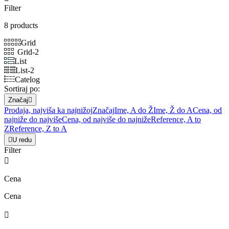
Filter
8 products
Grid
Grid-2
List
List-2
Catelog
Sortiraj po:
Značaj

Prodaja, najviša ka najnižoj
Značaj
Ime, A do Ž
Ime, Ž do A
Cena, od
najniže do najviše
Cena, od najviše do najniže
Reference, A to
Z
Reference, Z to A

U redu
Filter

Cena
Cena
