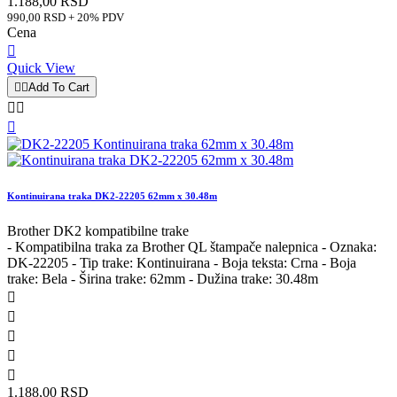
1.188,00 RSD
990,00 RSD + 20% PDV
Cena

Quick View


Add To Cart



Kontinuirana traka DK2-22205 62mm x 30.48m
Brother DK2 kompatibilne trake
- Kompatibilna traka za Brother QL štampače nalepnica - Oznaka:
DK-22205 - Tip trake: Kontinuirana - Boja teksta: Crna - Boja
trake: Bela - Širina trake: 62mm - Dužina trake: 30.48m





1.188,00 RSD