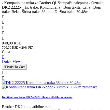
- Kompatibilna traka za Brother QL štampače nalepnica - Oznaka:
DK2-22225 - Tip trake: Kontinuirana - Boja teksta: Crna - Boja
trake: Bela - Širina trake: 38mm - Dužina trake: 30.48m





948,00 RSD
790,00 RSD + 20% PDV
Cena

Quick View


Add To Cart



Kontinuirana traka DK2-22225 38mm x 30.48m zamenska
Brother DK2 kompatibilne trake