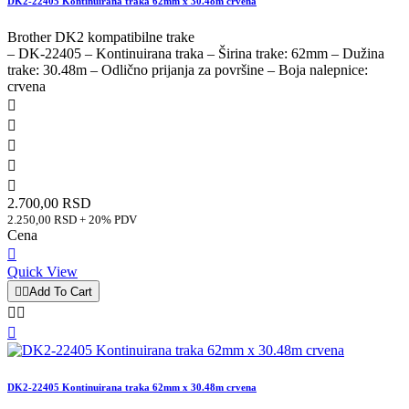
DK2-22405 Kontinuirana traka 62mm x 30.48m crvena
Brother DK2 kompatibilne trake
– DK-22405 – Kontinuirana traka – Širina trake: 62mm – Dužina
trake: 30.48m – Odlično prijanja za površine – Boja nalepnice:
crvena





2.700,00 RSD
2.250,00 RSD + 20% PDV
Cena

Quick View


Add To Cart



DK2-22405 Kontinuirana traka 62mm x 30.48m crvena