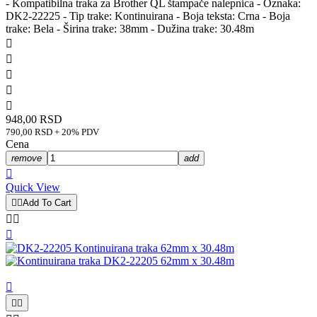
- Kompatibilna traka za Brother QL štampače nalepnica - Oznaka:
DK2-22225 - Tip trake: Kontinuirana - Boja teksta: Crna - Boja
trake: Bela - Širina trake: 38mm - Dužina trake: 30.48m





948,00 RSD
790,00 RSD + 20% PDV
Cena
remove
add

Quick View


Add To Cart





