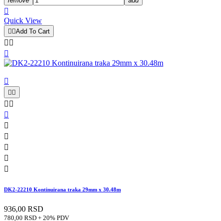
remove
add

Quick View


Add To Cart














DK2-22210 Kontinuirana traka 29mm x 30.48m
936,00 RSD
780,00 RSD + 20% PDV