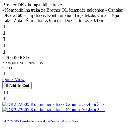
Brother DK2 kompatibilne trake
- Kompatibilna traka za Brother QL štampače nalepnica - Oznaka:
DK2-22605 - Tip trake: Kontinuirana - Boja teksta: Crna - Boja
trake: Žuta - Širina trake: 62mm - Dužina trake: 30.48m





2.700,00 RSD
2.250,00 RSD + 20% PDV
Cena

Quick View


Add To Cart



DK2-22605 Kontinuirana traka 62mm x 30.48m žuta