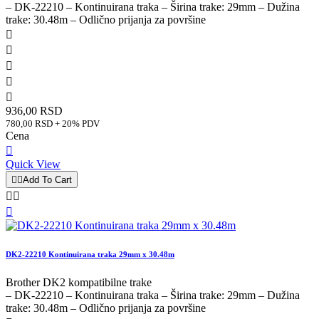
– DK-22210 – Kontinuirana traka – Širina trake: 29mm – Dužina
trake: 30.48m – Odlično prijanja za površine





936,00 RSD
780,00 RSD + 20% PDV
Cena

Quick View


Add To Cart



DK2-22210 Kontinuirana traka 29mm x 30.48m
Brother DK2 kompatibilne trake
– DK-22210 – Kontinuirana traka – Širina trake: 29mm – Dužina
trake: 30.48m – Odlično prijanja za površine