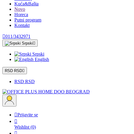
Kuća&Bašta
Novo
Horeca
Putni program
Kontakt

011/3432971
Srpski

Srpski
English
RSD RSD

RSD RSD

Prijavite se

Wishlist
(0)
