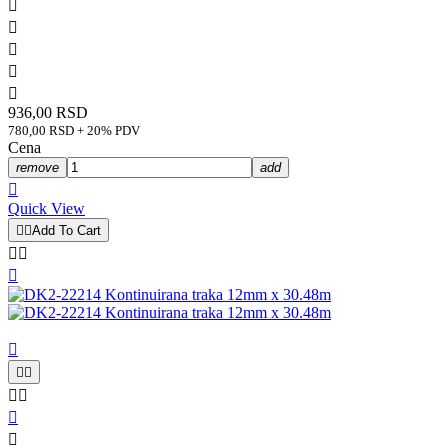





936,00 RSD
780,00 RSD + 20% PDV
Cena
remove
add

Quick View


Add To Cart









