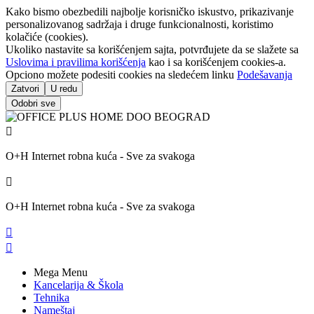
Kako bismo obezbedili najbolje korisničko iskustvo, prikazivanje
personalizovanog sadržaja i druge funkcionalnosti, koristimo
kolačiće (cookies).
Ukoliko nastavite sa korišćenjem sajta, potvrđujete da se slažete sa
Uslovima i pravilima korišćenja
kao i sa korišćenjem cookies-a.
Opciono možete podesiti cookies na sledećem linku
Podešavanja
Zatvori
U redu
Odobri sve

O+H Internet robna kuća - Sve za svakoga

O+H Internet robna kuća - Sve za svakoga


Mega Menu
Kancelarija & Škola
Tehnika
Nameštaj