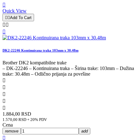

Quick View


Add To Cart



DK2-22246 Kontinuirana traka 103mm x 30.48m
Brother DK2 kompatibilne trake
– DK-22246 – Kontinuirana traka – Širina trake: 103mm – Dužina
trake: 30.48m – Odlično prijanja za površine





1.884,00 RSD
1.570,00 RSD + 20% PDV
Cena
remove
add
