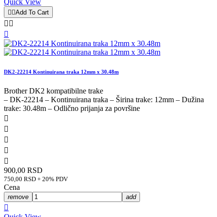
Quick View


Add To Cart



DK2-22214 Kontinuirana traka 12mm x 30.48m
Brother DK2 kompatibilne trake
– DK-22214 – Kontinuirana traka – Širina trake: 12mm – Dužina
trake: 30.48m – Odlično prijanja za površine





900,00 RSD
750,00 RSD + 20% PDV
Cena
remove
add

Quick View