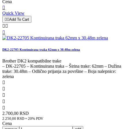
Cena

Quick View


Add To Cart



DK2-22705 Kontinuirana traka 62mm x 30.48m zelena
Brother DK2 kompatibilne trake
– DK-22705 – Kontinuirana traka – Širina trake: 62mm – Dužina
trake: 30.48m – Odlično prijanja za površine – Boja nalepnice:
zelena





2.700,00 RSD
2.250,00 RSD + 20% PDV
Cena