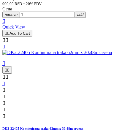
990,00 RSD + 20% PDV
Cena
remove
add

Quick View


Add To Cart














DK2-22405 Kontinuirana traka 62mm x 30.48m crvena