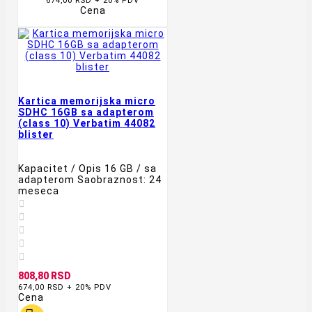
674,00 RSD + 20% PDV
Cena
Kartica memorijska micro
SDHC 16GB sa adapterom
(class 10) Verbatim 44082
blister
Kapacitet / Opis 16 GB / sa
adapterom Saobraznost: 24
meseca





808,80 RSD
674,00 RSD + 20% PDV
Cena