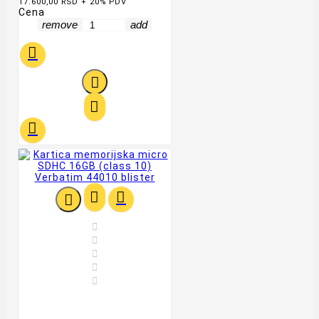
17.600,00 RSD + 20% PDV
Cena
remove
add











