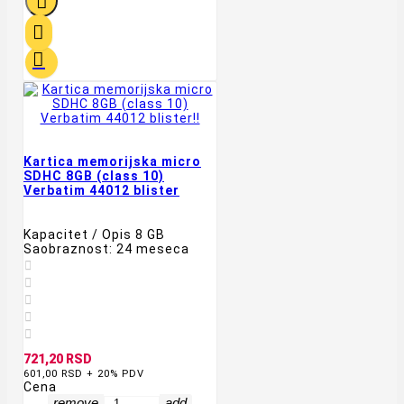



Kartica memorijska micro
SDHC 8GB (class 10)
Verbatim 44012 blister
Kapacitet / Opis 8 GB
Saobraznost: 24 meseca





721,20 RSD
601,00 RSD + 20% PDV
Cena
remove
add