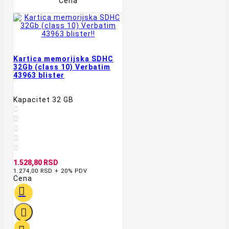
Cena
Kartica memorijska SDHC
32Gb (class 10) Verbatim
43963 blister
Kapacitet 32 GB





1.528,80 RSD
1.274,00 RSD + 20% PDV
Cena

