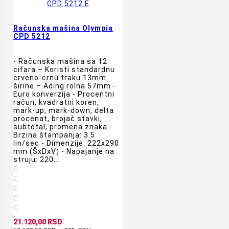
Računska mašina Olympia
CPD 5212
- Računska mašina sa 12
cifara – Koristi standardnu
crveno-crnu traku 13mm
širine – Ading rolna 57mm -
Euro konverzija - Procentni
račun, kvadratni koren,
mark-up, mark-down, delta
procenat, brojač stavki,
subtotal, promena znaka -
Brzina štampanja: 3.5
lin/sec - Dimenzije: 222x290
mm (ŠxDxV) - Napajanje na
struju: 220...





21.120,00 RSD