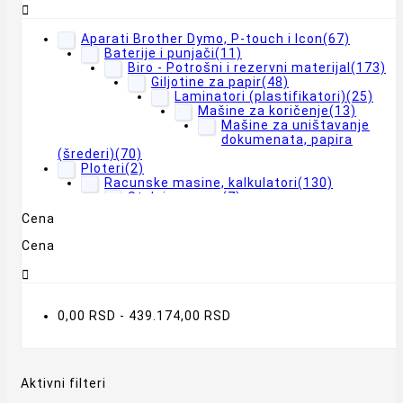
Tesla
(5)

Trust
(2)
Xiaomi
(8)
Aparati Brother Dymo, P-touch i Icon
(67)
Baterije i punjači
(11)
Biro - Potrošni i rezervni materijal
(173)
Giljotine za papir
(48)
Laminatori (plastifikatori)
(25)
Mašine za koričenje
(13)
Mašine za uništavanje
dokumenata, papira
(šrederi)
(70)
Ploteri
(2)
Racunske masine, kalkulatori
(130)
Stalci za noge
(7)
Cena
Cena

0,00 RSD - 439.174,00 RSD
Aktivni filteri