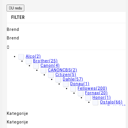

U redu
FILTER
Brend
Brend

Alco
(2)
Brother
(25)
Canon
(4)
CANONCBS
(2)
Citizen
(5)
Dahle
(57)
Donau
(1)
Fellowes
(200)
Fornax
(20)
Honor
(1)
Ostalo
(66)
Putty
(42)
Kategorije
Rexel
(6)
SHARK
(2)
Kategorije
Sharp
(31)