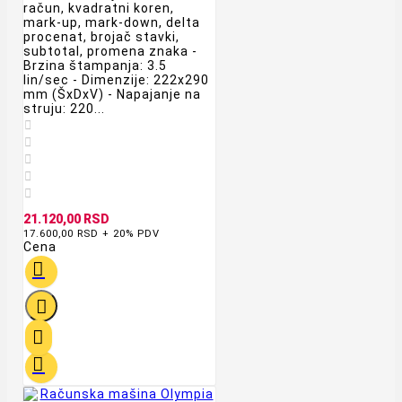
račun, kvadratni koren,
mark-up, mark-down, delta
procenat, brojač stavki,
subtotal, promena znaka -
Brzina štampanja: 3.5
lin/sec - Dimenzije: 222x290
mm (ŠxDxV) - Napajanje na
struju: 220...





21.120,00 RSD
17.600,00 RSD + 20% PDV
Cena



