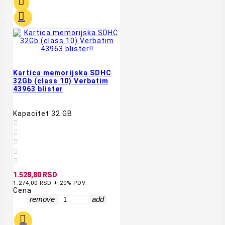


Kartica memorijska SDHC
32Gb (class 10) Verbatim
43963 blister
Kapacitet 32 GB





1.528,80 RSD
1.274,00 RSD + 20% PDV
Cena
remove
add
