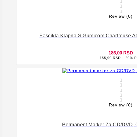



Review (0)
Fascikla Klapna S Gumicom Chartreuse 
186,00 RSD
155,00 RSD + 20% 








Review (0)
Permanent Marker Za CD/DVD, 