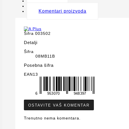
Detalji
Oznake
Komentari proizvoda
Šifra
003502
Detalji
Šifra
08MB11B
Posebna šifra
EAN13
OSTAVITE VAŠ KOMENTAR
Trenutno nema komentara.