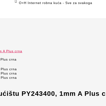

O+H Internet robna kuća - Sve za svakoga
 A Plus crna
ućištu PY243400, 1mm A Plus c