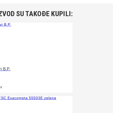
ZVOD SU TAKOĐE KUPILI:
i B.P.
DV
