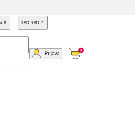
i
RSD RSD


0
Prijava