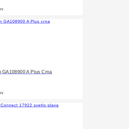
DV

m GA108900 A Plus Crna
DV
