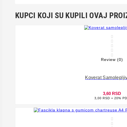
KUPCI KOJI SU KUPILI OVAJ PROI





Review (0)
Koverat Samolepljiv
3,60 RSD
3,00 RSD + 20% P




