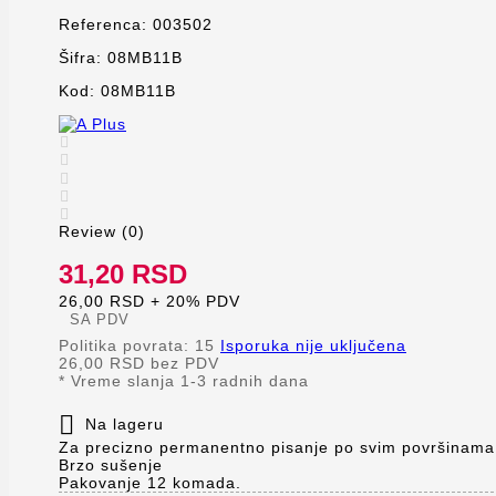
Referenca:
003502
Šifra:
08MB11B
Kod:
08MB11B





Review (0)
31,20 RSD
26,00 RSD + 20% PDV
SA PDV
Politika povrata: 15
Isporuka nije uključena
26,00 RSD
bez PDV
*
Vreme slanja 1-3 radnih dana

Na lageru
Za precizno permanentno pisanje po svim površinama
Brzo sušenje
Pakovanje 12 komada.