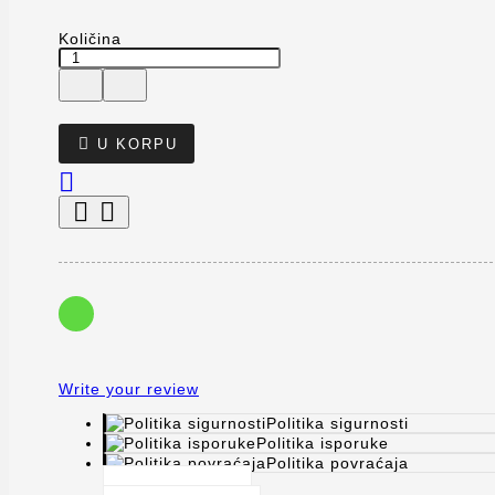
Količina

U KORPU



Write your review
Politika sigurnosti
Politika isporuke
Politika povraćaja