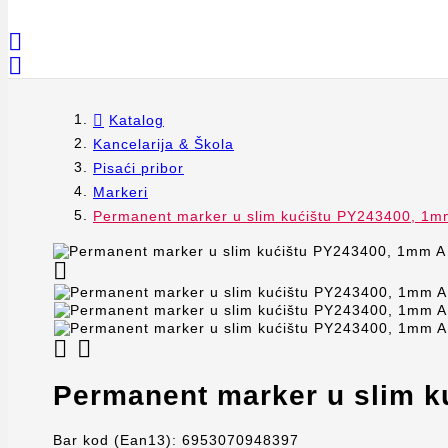


Katalog
Kancelarija & Škola
Pisaći pribor
Markeri
Permanent marker u slim kućištu PY243400, 1mm



Permanent marker u slim k
Bar kod (Ean13):
6953070948397