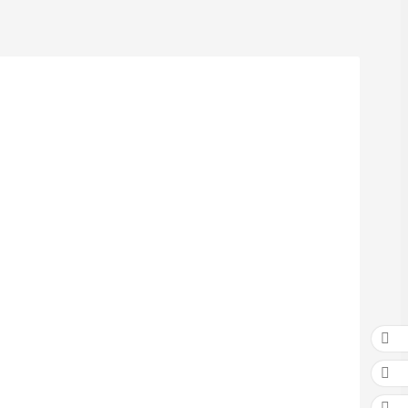


