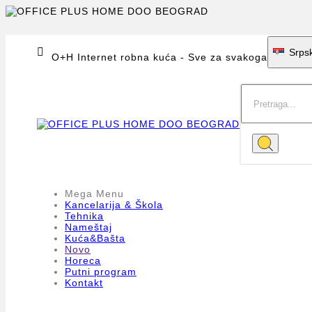

Srpsk
O+H Internet robna kuća - Sve za svakoga
Mega Menu
Kancelarija & Škola
Tehnika
Nameštaj
Kuća&Bašta
Novo
Horeca
Putni program
Kontakt