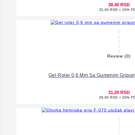
38,40 RSD
32,00 RSD + 20% P








Review (0)
Gel Roler 0,6 Mm Sa Gumenim Gripo
31,20 RSD
26,00 RSD + 20% P






