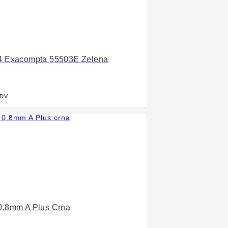
A4 Exacompta 55503E Zelena
PDV

0,8mm A Plus Crna