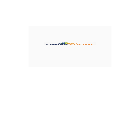
Klima uređaji
Veš mašine
Sudomašine
Aspiratori
Ugradne rerne
Ugradne ploče
Mikrotalasne rerne
Šporeti
Bojleri
Solarni paneli i oprema


Inverteri za solarne panele
Opcija za solare
Solarni paneli
Konstrukcije za SE
Inverteri za SE
Opcije za SE
Kablovi za SE
Konektori za SE
Audio video oprema


Set Top Box