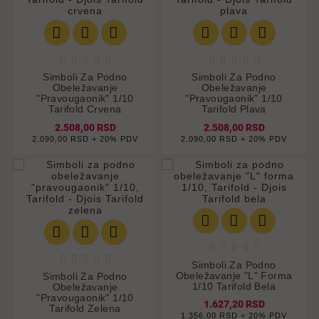
















Simboli Za Podno
Simboli Za Podno
Obeležavanje
Obeležavanje
"pravougaonik" 1/10
"pravougaonik" 1/10
Tarifold Crvena
Tarifold Plava
2.508,00 RSD
2.508,00 RSD
2.090,00 RSD + 20% PDV
2.090,00 RSD + 20% PDV
















Simboli Za Podno
Obeležavanje "L" Forma
Simboli Za Podno
1/10 Tarifold Bela
Obeležavanje
"pravougaonik" 1/10
1.627,20 RSD
Tarifold Zelena
1.356,00 RSD + 20% PDV