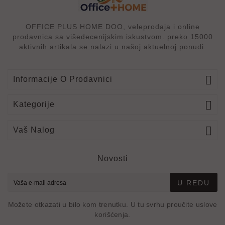
OFFICE PLUS HOME DOO, veleprodaja i online
prodavnica sa višedecenijskim iskustvom. preko 15000
aktivnih artikala se nalazi u našoj aktuelnoj ponudi.

Informacije O Prodavnici

Kategorije

Vaš Nalog
Novosti
U REDU
Možete otkazati u bilo kom trenutku. U tu svrhu proučite uslove
korišćenja.