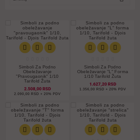
















Simboli Za Podno
Simboli Za Podno
Obeležavanje
Obeležavanje "L" Forma
"pravougaonik" 1/10
1/10 Tarifold Žuta
Tarifold Žuta
1.627,20 RSD
2.508,00 RSD
1.356,00 RSD + 20% PDV
2.090,00 RSD + 20% PDV





