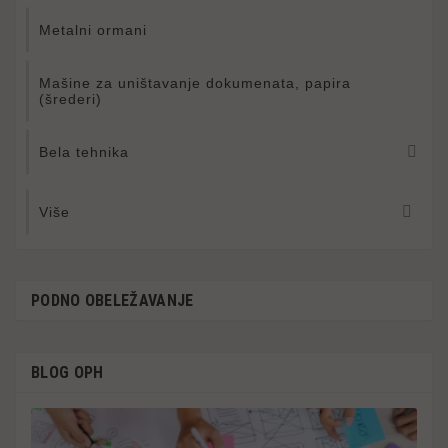
Metalni ormani
Mašine za uništavanje dokumenata, papira
(šrederi)

Bela tehnika

Više
PODNO OBELEŽAVANJE
BLOG OPH