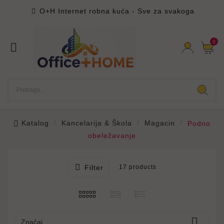
O+H Internet robna kuća - Sve za svakoga

0

Katalog
Kancelarija & Škola
Magacin
Podno
obeležavanje

Filter
17 products

Značaj