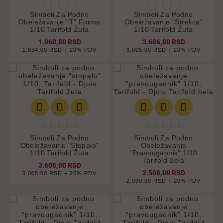










Simboli Za Podno
Simboli Za Podno
Obeležavanje "T" Forma
Obeležavanje "strelica"
1/10 Tarifold Žuta
1/10 Tarifold Žuta
1.960,80 RSD
3.606,00 RSD
1.634,00 RSD + 20% PDV
3.005,00 RSD + 20% PDV
















Simboli Za Podno
Simboli Za Podno
Obeležavanje "stopalo"
Obeležavanje
1/10 Tarifold Žuta
"pravougaonik" 1/10
Tarifold Bela
3.606,00 RSD
2.508,00 RSD
3.005,00 RSD + 20% PDV
2.090,00 RSD + 20% PDV