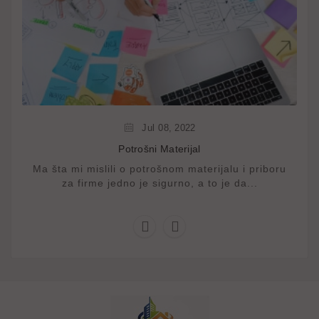
Jul
08,
2022
Potrošni Materijal
Ma šta mi mislili o potrošnom materijalu i priboru
za firme jedno je sigurno, a to je da...

