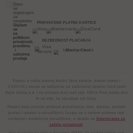
Ovim
se
registrujem
za
newsletter
PRIHVAĆENE PLATNE KARTICE
Slažem
se
sa
politikom
BEZBEDNOST PLAĆANJA
privatnosti,
pravilima
i
uslovima
prodaje
Podaci o vašoj platnoj kartici (broj kartice, datum isteka i
CVV/CVC) unose se isključivo na zaštićenoj stranici UniCredit
Bank Srbija a.d. i ne prolaze kroz naš sajt. Office Plus Home doo
ih ne vidi, ne obrađuje niti čuva.
Podaci koje unosite prilikom poručivanja (ime, adresa, kontakt
podaci i podaci o porudžbini) čuvaju se u našem sistemu radi
izvršenja i evidencije porudžbine, u skladu sa
Smernicama za
zaštitu privatnosti
.