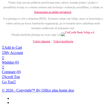
Podaci koje unosite prilikom poručivanja (ime, adresa, kontakt podaci i podaci o
porudžbini) čuvaju se u našem sistemu radi izvršenja i evidencije porudžbine, u skladu sa
Smernicama za zaštitu privatnosti
.
Sva plaćanja se vrše u dinarima (RSD). Za kartice izdate van Srbije, iznos se konvertuje u
valutu računa po kursu kartičarske organizacije, pa se konačan iznos zaduženja može
neznatno razlikovati od prikazane cene.
Obradu kartičnih plaćanja na ovom sajtu vrši
Uslovi plaćanja
|
Uslovi korišćenja

Add to Cart

My Account

Wishlist
(0)

Compare (
0
)

Scroll Top
Go Top

© 2026 - Copyright™ By Office plus home doo