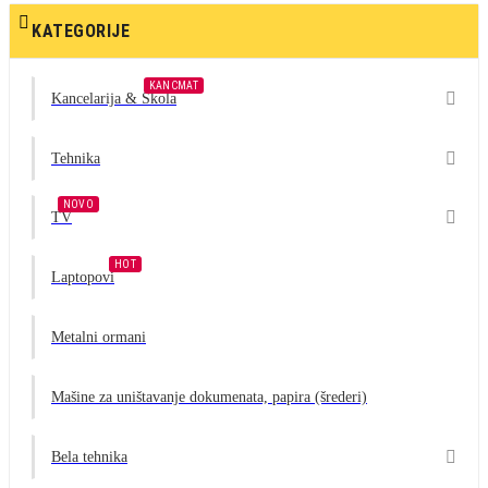

KATEGORIJE
KANCMAT

Kancelarija & Škola

Tehnika
NOVO

TV
HOT
Laptopovi
Metalni ormani
Mašine za uništavanje dokumenata, papira (šrederi)

Bela tehnika