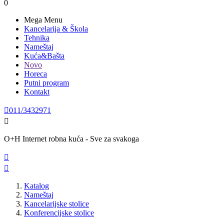
0
Mega Menu
Kancelarija & Škola
Tehnika
Nameštaj
Kuća&Bašta
Novo
Horeca
Putni program
Kontakt

011/3432971

O+H Internet robna kuća - Sve za svakoga


Katalog
Nameštaj
Kancelarijske stolice
Konferencijske stolice