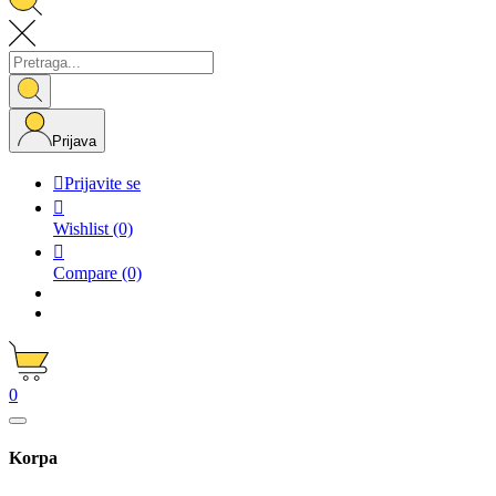
Prijava

Prijavite se

Wishlist
(0)

Compare
(0)
0
Korpa