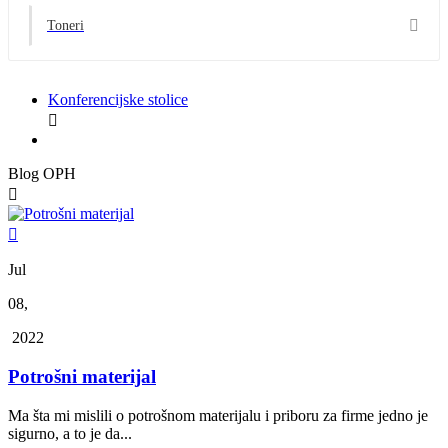

Toneri
Konferencijske stolice

Blog OPH


Jul
08,
2022
Potrošni materijal
Ma šta mi mislili o potrošnom materijalu i priboru za firme jedno je
sigurno, a to je da...