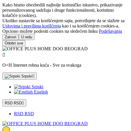
Kako bismo obezbedili najbolje korisničko iskustvo, prikazivanje
personalizovanog sadržaja i druge funkcionalnosti, koristimo
kolačiće (cookies).
Ukoliko nastavite sa korišćenjem sajta, potvrđujete da se slažete sa
Uslovima i pravilima korišćenja
kao i sa korišćenjem cookies-a.
Opciono možete podesiti cookies na sledećem linku
Podešavanja
Zatvori
U redu
Odobri sve

O+H Internet robna kuća - Sve za svakoga
Srpski

Srpski
English
RSD RSD

RSD RSD