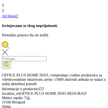


All blogs

Izvinjavamo se zbog neprijatnosti.
Pretražite ponovo šta ste tražili
OFFICE PLUS HOME DOO, veleprodaja i online prodavnica sa
višedecenijskim iskustvom. preko 15000 aktivnih artikala se nalazi u
našoj aktuelnoj ponudi.
Informacije o prodavnici


location_on
OFFICE PLUS HOME DOO BEOGRAD
Matice srpske 72g
11160 Beograd
Srbija