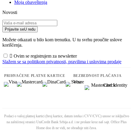
Moja obaveštenja
Novosti
Prijavite se
U redu
Možete otkazati u bilo kom trenutku. U tu svrhu proučite uslove
korišćenja.

Ovim se registrujem za newsletter
Slažem se sa politikom privatnosti, pravilima i uslovima prodaje
PRIHVAĆENE PLATNE KARTICE
BEZBEDNOST PLAĆANJA
Podaci o vašoj platnoj kartici (broj kartice, datum isteka i CVV/CVC) unose se isključivo
na zaštićenoj stranici UniCredit Bank Srbija a.d. i ne prolaze kroz naš sajt. Office Plus
Home doo ih ne vidi, ne obrađuje niti čuva.