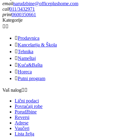
email
narudzbine@officeplushome.com
call
011/3432971
print
0600350661
Kategorije



Prodavnica

Kancelarija & Škola

Tehnika

Nameštaj

Kuća&Bašta

Horeca

Putni program
Vaš nalog


Lični podaci
Povraćaji robe
Porudžbine
Reversi
Adrese
Vaučeri
Lista želja