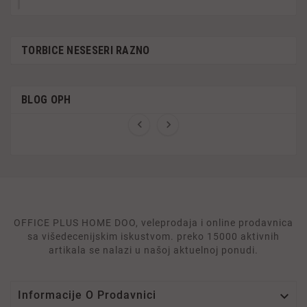
TORBICE NESESERI RAZNO
BLOG OPH


OFFICE PLUS HOME DOO, veleprodaja i online prodavnica
sa višedecenijskim iskustvom. preko 15000 aktivnih
artikala se nalazi u našoj aktuelnoj ponudi.

Informacije O Prodavnici