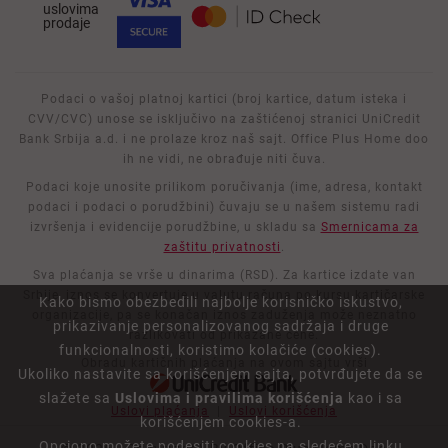
uslovima
prodaje
Podaci o vašoj platnoj kartici (broj kartice, datum isteka i
CVV/CVC) unose se isključivo na zaštićenoj stranici UniCredit
Bank Srbija a.d. i ne prolaze kroz naš sajt. Office Plus Home doo
ih ne vidi, ne obrađuje niti čuva.
Podaci koje unosite prilikom poručivanja (ime, adresa, kontakt
podaci i podaci o porudžbini) čuvaju se u našem sistemu radi
izvršenja i evidencije porudžbine, u skladu sa
Smernicama za
zaštitu privatnosti
.
Sva plaćanja se vrše u dinarima (RSD). Za kartice izdate van
Srbije, iznos se konvertuje u valutu računa po kursu kartičarske
Kako bismo obezbedili najbolje korisničko iskustvo,
organizacije, pa se konačan iznos zaduženja može neznatno
prikazivanje personalizovanog sadržaja i druge
razlikovati od prikazane cene.
funkcionalnosti, koristimo kolačiće (cookies).
Obradu kartičnih plaćanja na ovom sajtu vrši
Ukoliko nastavite sa korišćenjem sajta, potvrđujete da se
slažete sa
Uslovima i pravilima korišćenja
kao i sa
Uslovi plaćanja
|
Uslovi korišćenja
korišćenjem cookies-a.
Opciono možete podesiti cookies na sledećem linku