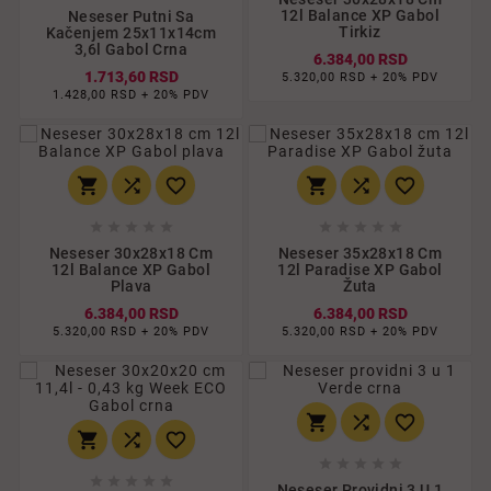
12l Balance XP Gabol
Neseser Putni Sa
Tirkiz
Kačenjem 25x11x14cm
3,6l Gabol Crna
6.384,00 RSD
1.713,60 RSD
5.320,00 RSD + 20% PDV
1.428,00 RSD + 20% PDV
















Neseser 30x28x18 Cm
Neseser 35x28x18 Cm
12l Balance XP Gabol
12l Paradise XP Gabol
Plava
Žuta
6.384,00 RSD
6.384,00 RSD
5.320,00 RSD + 20% PDV
5.320,00 RSD + 20% PDV
















Neseser Providni 3 U 1