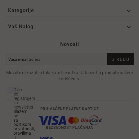

Kategorije

Vaš Nalog
Novosti
U REDU
Možete otkazati u bilo kom trenutku. U tu svrhu proučite uslove
korišćenja.
Ovim
se
registrujem
za
newsletter
PRIHVAĆENE PLATNE KARTICE
Slažem
se
sa
politikom
BEZBEDNOST PLAĆANJA
privatnosti,
pravilima
i