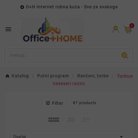
O+H Internet robna kuća - Sve za svakoga

0

Katalog
Putni program
Rančevi, torbe
Torbice
neseseri razno

Filter
87 products

Značaj