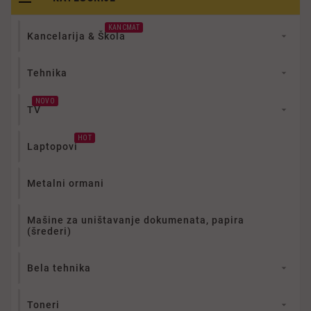
KANCMAT
Kancelarija & Škola

Tehnika

NOVO
TV

HOT
Laptopovi
Metalni ormani
Mašine za uništavanje dokumenata, papira
(šrederi)
Bela tehnika

Toneri
