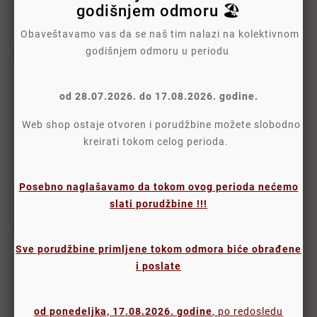
godišnjem odmoru 🏖️
1.512,00 RSD
1.512,00 RSD
1.260,00 RSD + 20% PDV
1.260,00 RSD + 20% PDV
Obaveštavamo vas da se naš tim nalazi na kolektivnom
godišnjem odmoru u periodu



od 28.07.2026. do 17.08.2026. godine.








Web shop ostaje otvoren i porudžbine možete slobodno





Neseser Ženski Sa
kreirati tokom celog perioda.
Drškom Zebra Verde Crna
Neseser Neopren 1zip
Whatever The Weather
1.512,00 RSD
Ray Of Light Gorjuss
1.260,00 RSD + 20% PDV
1257GJ02
Posebno naglašavamo da tokom ovog perioda nećemo
1.041,60 RSD
slati porudžbine !!!
868,00 RSD + 20% PDV
Sve porudžbine primljene tokom odmora biće obrađene



i poslate













Torbica-Neseser Set 4/1
od ponedeljka, 17.08.2026. godine
, po redosledu