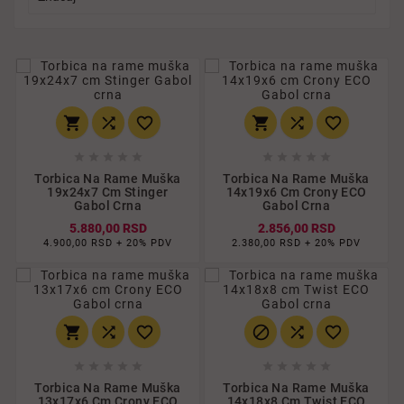
















Torbica Na Rame Muška
Torbica Na Rame Muška
19x24x7 Cm Stinger
14x19x6 Cm Crony ECO
Gabol Crna
Gabol Crna
5.880,00 RSD
2.856,00 RSD
4.900,00 RSD + 20% PDV
2.380,00 RSD + 20% PDV
















Torbica Na Rame Muška
Torbica Na Rame Muška
13x17x6 Cm Crony ECO
14x18x8 Cm Twist ECO