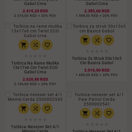
Gabol Crna
Gabol Crna
2.419,20 RSD
2.385,60 RSD
2.016,00 RSD + 20% PDV
1.988,00 RSD + 20% PDV
















Torbica Za Struk 30x13x5
Cm Basics Gabol
Torbica Na Rame Muška
13x17x6 Cm Twist ECO
2.016,00 RSD
Gabol Crna
1.680,00 RSD + 20% PDV
2.620,80 RSD
2.184,00 RSD + 20% PDV
















Torbica-Neseser Set 4/1
Minnie Cerda
Torbica-Neseser Set 4/1