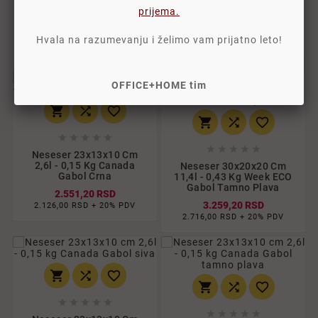
Minnie Cerda
Torbica-Neseser Set 4/1
2500002862
prijema.
Paw Patrol Cerda
2500002855
1.500,00 RSD
Hvala na razumevanju i želimo vam prijatno leto!
1.500,00 RSD
1.250,00 RSD + 20% PDV
1.250,00 RSD + 20% PDV
OFFICE+HOME tim
















Neseser 23x13x10 Cm
2,6l - 0,15 Kg Canada
Neseser 30x20x20 Cm
Gabol Crna
11,4l - 0,43 Kg Week ECO
Gabol Tamno Plava
2.551,20 RSD
3.259,20 RSD
2.126,00 RSD + 20% PDV
2.716,00 RSD + 20% PDV















