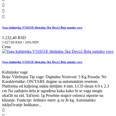



Vaga kuhinjska V51651E digitalna 5kg Deco2 Bela sumsko voce
1.232,40 RSD
1.027,00 RSD + 20% PDV
Cena
Vaga kuhinjska V51651E digitalna 5kg Deco2 Bela sumsko voce
Kuhinjske vage
Boja: Višebojna Tip vage: Digitalna Nosivost: 5 Kg Posuda: Ne
Karakteristike: ON/TARE dugme sa automatskim resetom.
Platforma od kaljenog stakla debljine 4 mm. LCD ekran 4.9 x 2.3
cm Na zadnjem delu je ugrađena kuka kako bi se vaga mogla
okačiti na zid. Tačnost: 1g Posebne nogice oslonca otporne na
klizanje. Funkcije: Jedinice mere: g oz lb kg. Automatsko
isključivanje Indikator...

