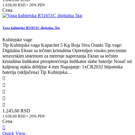
1.038,00 RSD + 20% PDV
Cena
Vaga kuhinjska R51651C digitalna 5kg
Kuhinjske vage
Tip Kuhinjska vaga Kapacitet 5 Kg Boja Siva Ostalo Tip vage:
Digitalna Ekran sa tečnim kristalima Opremljen visoko preciznim
senzorskim sistemom za merenje naprezanja Ekran sa tečnim
kristalima Indikator preopterećenja Indikator slabe baterije Nosač od
kaljenog stakla debljine 4 mm Napajanje: 1xCR2032 litijumska
baterija (uključena) Tip Kuhinjska...





1.245,60 RSD
1.038,00 RSD + 20% PDV
Cena

Quick View