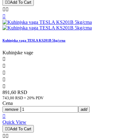


Add To Cart



Kuhinjska vaga TESLA KS201B 5kg/crna
Kuhinjske vage





891,60 RSD
743,00 RSD + 20% PDV
Cena
remove
add

Quick View


Add To Cart

