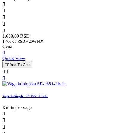





1.680,00 RSD
1.400,00 RSD + 20% PDV
Cena

Quick View


Add To Cart



Vaga kuhinjska SP-1651-J bela
Kuhinjske vage


