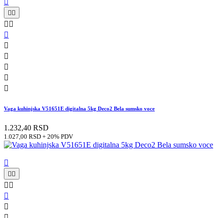











Vaga kuhinjska V51651E digitalna 5kg Deco2 Bela sumsko voce
1.232,40 RSD
1.027,00 RSD + 20% PDV







