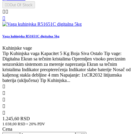


Out Of Stock



Vaga kuhinjska R51651C digitalna 5kg
Kuhinjske vage
Tip Kuhinjska vaga Kapacitet 5 Kg Boja Siva Ostalo Tip vage:
Digitalna Ekran sa tečnim kristalima Opremljen visoko preciznim
senzorskim sistemom za merenje naprezanja Ekran sa tečnim
kristalima Indikator preopterećenja Indikator slabe baterije Nosač od
kaljenog stakla debljine 4 mm Napajanje: 1xCR2032 litijumska
baterija (uključena) Tip Kuhinjska...





1.245,60 RSD
1.038,00 RSD + 20% PDV
Cena