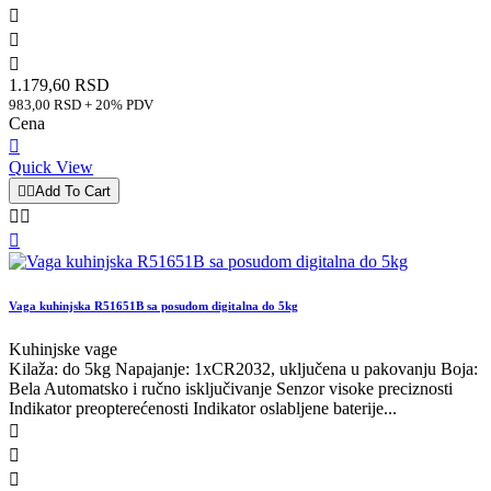



1.179,60 RSD
983,00 RSD + 20% PDV
Cena

Quick View


Add To Cart



Vaga kuhinjska R51651B sa posudom digitalna do 5kg
Kuhinjske vage
Kilaža: do 5kg Napajanje: 1xCR2032, uključena u pakovanju Boja:
Bela Automatsko i ručno isključivanje Senzor visoke preciznosti
Indikator preopterećenosti Indikator oslabljene baterije...


