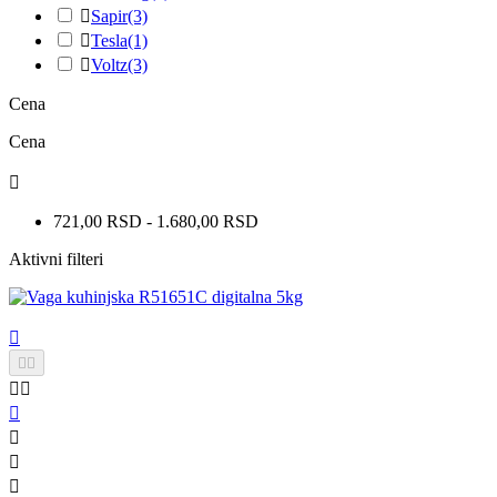

Sapir
(3)

Tesla
(1)

Voltz
(3)
Cena
Cena

721,00 RSD - 1.680,00 RSD
Aktivni filteri








