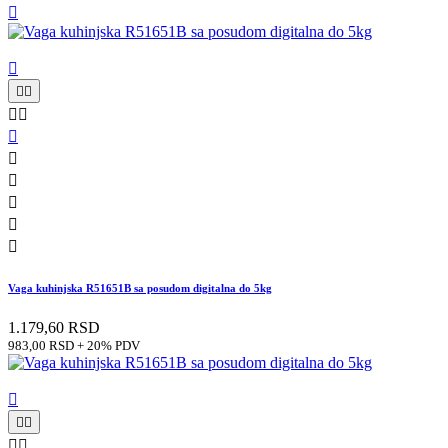












Vaga kuhinjska R51651B sa posudom digitalna do 5kg
1.179,60 RSD
983,00 RSD + 20% PDV




