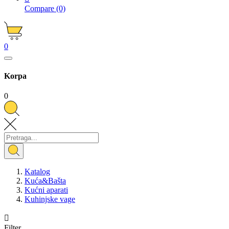
Compare
(0)
0
Korpa
0
Katalog
Kuća&Bašta
Kućni aparati
Kuhinjske vage

Filter