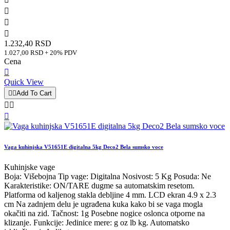



1.232,40 RSD
1.027,00 RSD + 20% PDV
Cena

Quick View


Add To Cart



Vaga kuhinjska V51651E digitalna 5kg Deco2 Bela sumsko voce
Kuhinjske vage
Boja: Višebojna Tip vage: Digitalna Nosivost: 5 Kg Posuda: Ne
Karakteristike: ON/TARE dugme sa automatskim resetom.
Platforma od kaljenog stakla debljine 4 mm. LCD ekran 4.9 x 2.3
cm Na zadnjem delu je ugrađena kuka kako bi se vaga mogla
okačiti na zid. Tačnost: 1g Posebne nogice oslonca otporne na
klizanje. Funkcije: Jedinice mere: g oz lb kg. Automatsko