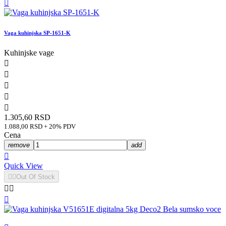

Vaga kuhinjska SP-1651-K
Kuhinjske vage





1.305,60 RSD
1.088,00 RSD + 20% PDV
Cena
remove
add

Quick View


Out Of Stock


