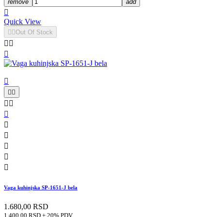
remove
add

Quick View


Out Of Stock














Vaga kuhinjska SP-1651-J bela
1.680,00 RSD
1.400,00 RSD + 20% PDV