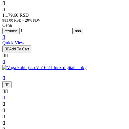


1.179,60 RSD
983,00 RSD + 20% PDV
Cena
remove
add

Quick View


Add To Cart












