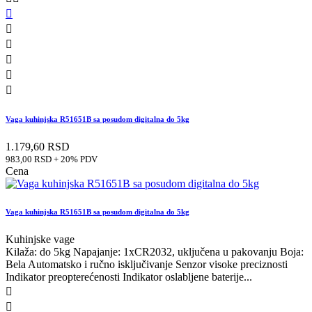






Vaga kuhinjska R51651B sa posudom digitalna do 5kg
1.179,60 RSD
983,00 RSD + 20% PDV
Cena
Vaga kuhinjska R51651B sa posudom digitalna do 5kg
Kuhinjske vage
Kilaža: do 5kg Napajanje: 1xCR2032, uključena u pakovanju Boja:
Bela Automatsko i ručno isključivanje Senzor visoke preciznosti
Indikator preopterećenosti Indikator oslabljene baterije...

