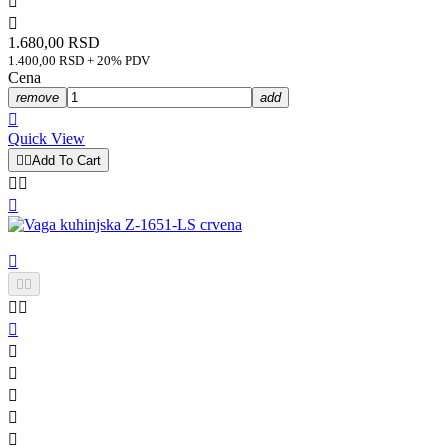


1.680,00 RSD
1.400,00 RSD + 20% PDV
Cena
remove
add

Quick View


Add To Cart













