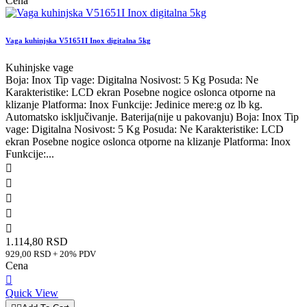
Cena
Vaga kuhinjska V51651I Inox digitalna 5kg
Kuhinjske vage
Boja: Inox Tip vage: Digitalna Nosivost: 5 Kg Posuda: Ne
Karakteristike: LCD ekran Posebne nogice oslonca otporne na
klizanje Platforma: Inox Funkcije: Jedinice mere:g oz lb kg.
Automatsko isključivanje. Baterija(nije u pakovanju) Boja: Inox Tip
vage: Digitalna Nosivost: 5 Kg Posuda: Ne Karakteristike: LCD
ekran Posebne nogice oslonca otporne na klizanje Platforma: Inox
Funkcije:...





1.114,80 RSD
929,00 RSD + 20% PDV
Cena

Quick View