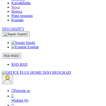
Kuća&Bašta
Novo
Horeca
Putni program
Kontakt

011/3432971
Srpski

Srpski
English
RSD RSD

RSD RSD

Prijavite se

Wishlist
(0)
