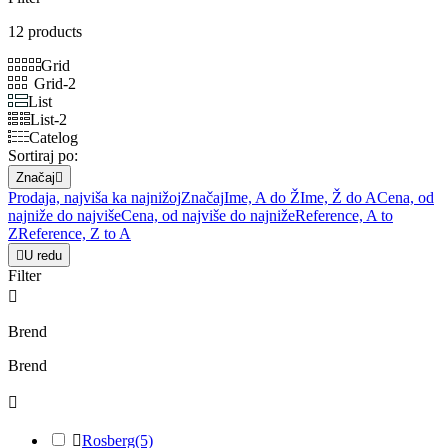
12 products
Grid
Grid-2
List
List-2
Catelog
Sortiraj po:
Značaj

Prodaja, najviša ka najnižoj
Značaj
Ime, A do Ž
Ime, Ž do A
Cena, od
najniže do najviše
Cena, od najviše do najniže
Reference, A to
Z
Reference, Z to A

U redu
Filter

Brend
Brend


Rosberg
(5)