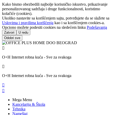
Kako bismo obezbedili najbolje korisničko iskustvo, prikazivanje
personalizovanog sadržaja i druge funkcionalnosti, koristimo
kolačiće (cookies).
Ukoliko nastavite sa korišćenjem sajta, potvrđujete da se slažete sa
Uslovima i pravilima korišćenja
kao i sa korišćenjem cookies-a.
Opciono možete podesiti cookies na sledećem linku
Podešavanja
Zatvori
U redu
Odobri sve

O+H Internet robna kuća - Sve za svakoga

O+H Internet robna kuća - Sve za svakoga


Mega Menu
Kancelarija & Škola
Tehnika
Nameštaj