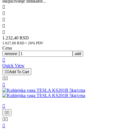
isključivanje Indikator...





1.232,40 RSD
1.027,00 RSD + 20% PDV
Cena
remove
add

Quick View


Add To Cart








