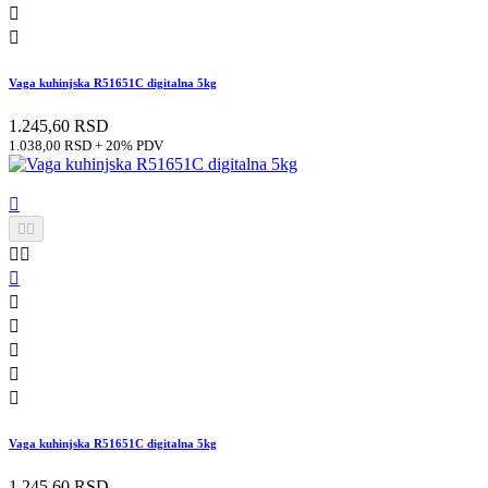


Vaga kuhinjska R51651C digitalna 5kg
1.245,60 RSD
1.038,00 RSD + 20% PDV











Vaga kuhinjska R51651C digitalna 5kg
1.245,60 RSD