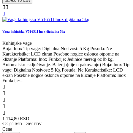


Add To Cart



Vaga kuhinjska V51651I Inox digitalna 5kg
Kuhinjske vage
Boja: Inox Tip vage: Digitalna Nosivost: 5 Kg Posuda: Ne
Karakteristike: LCD ekran Posebne nogice oslonca otporne na
klizanje Platforma: Inox Funkcije: Jedinice mere:g oz lb kg.
Automatsko isključivanje. Baterija(nije u pakovanju) Boja: Inox Tip
vage: Digitalna Nosivost: 5 Kg Posuda: Ne Karakteristike: LCD
ekran Posebne nogice oslonca otporne na klizanje Platforma: Inox
Funkcije:...





1.114,80 RSD
929,00 RSD + 20% PDV
Cena