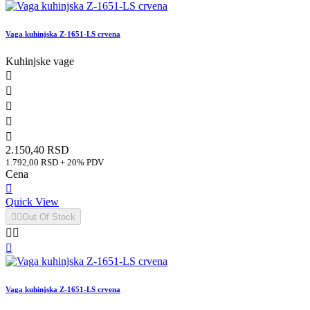
Vaga kuhinjska Z-1651-LS crvena
Kuhinjske vage





2.150,40 RSD
1.792,00 RSD + 20% PDV
Cena

Quick View


Out Of Stock



Vaga kuhinjska Z-1651-LS crvena