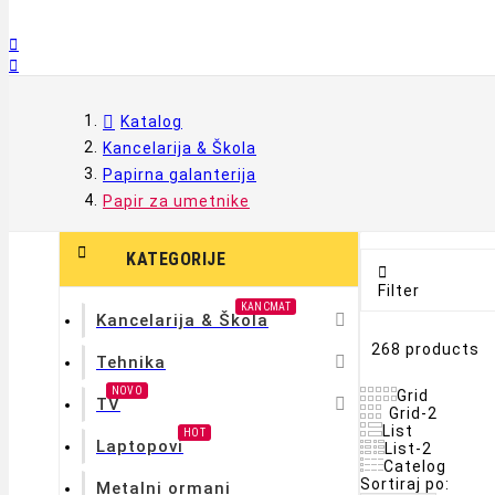


Katalog
Kancelarija & Škola
Papirna galanterija
Papir za umetnike

KATEGORIJE

Filter
KANCMAT

Kancelarija & Škola
268 products

Tehnika
NOVO
Grid

TV
Grid-2
List
HOT
Laptopovi
List-2
Catelog
Sortiraj po:
Metalni ormani