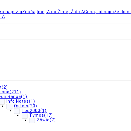
ka najnižoj
Značaj
Ime, A do Ž
Ime, Ž do A
Cena, od najniže do n
o A
t
(2)
riano
(211)
Fun Range
(1)
Info Notes
(1)
Ostalo
(20)
Top2000
(1)
Tymos
(17)
Zöwie
(7)