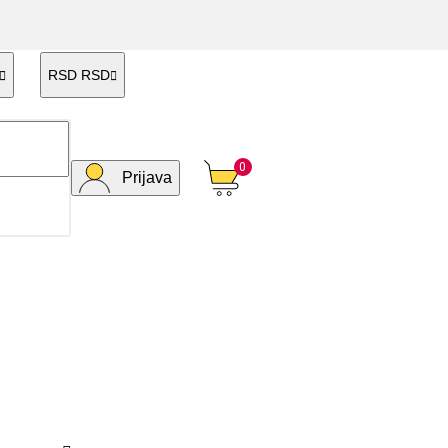
RSD RSD


0
Prijava