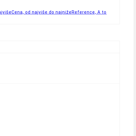
ajviše
Cena, od najviše do najniže
Reference, A to