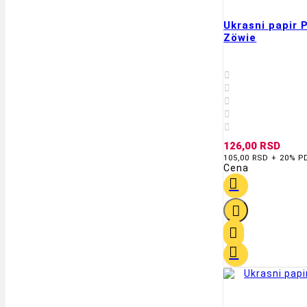
Ukrasni papir
Zöwie





126,00 RSD
105,00 RSD + 20% P
Cena



