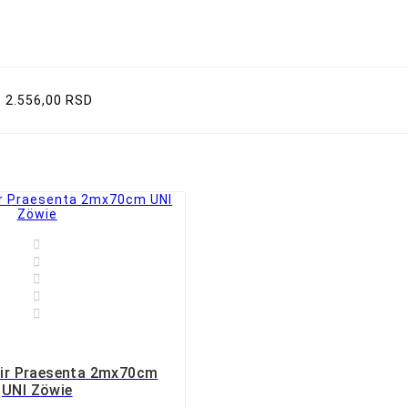
- 2.556,00 RSD





pir Praesenta 2mx70cm
UNI Zöwie