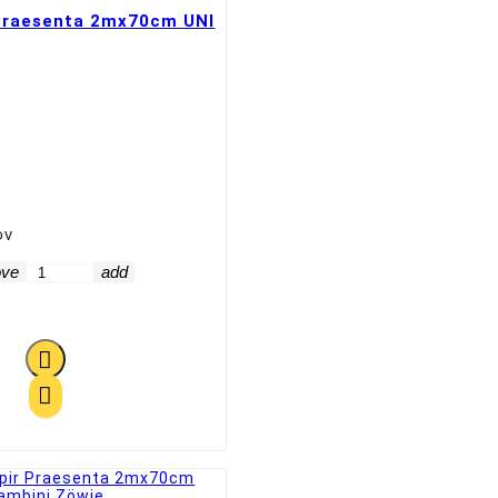
 Praesenta 2mx70cm UNI
DV
ove
add

