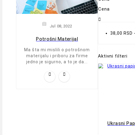
Cena

Jul
08,
2022
38,00 RSD 
Potrošni Materijal
Ma šta mi mislili o potrošnom
materijalu i priboru za firme
Aktivni filteri
jedno je sigurno, a to je da...


Ukrasni Pa