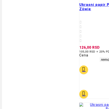
Ukrasni papir
Zöwie





126,00 RSD
105,00 RSD + 20% P
Cena
rem

