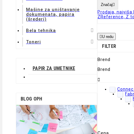
Značaj

Mašine za uništavanje
Prodaja, najviša 
dokumenata, papira
Z
Reference, Z t
(šrederi)

Bela tehnika

U redu

Toneri
FILTER
Brend
PAPIR ZA UMETNIKE
Brend

Connec
Fab
BLOG OPH
Cena