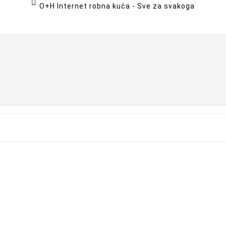

O+H Internet robna kuća - Sve za svakoga