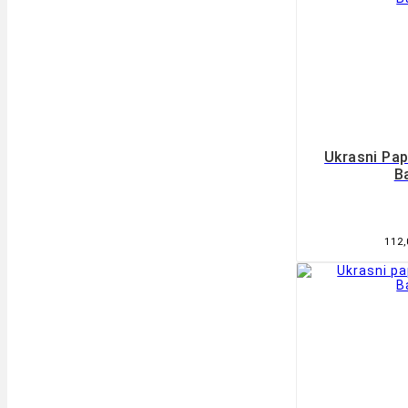
Ukrasni Pa
B
112
