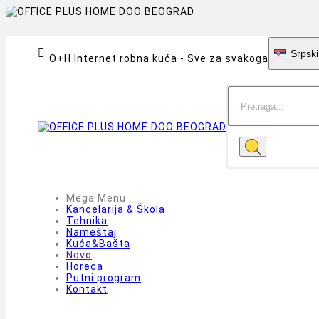

Srpski
O+H Internet robna kuća - Sve za svakoga
Mega Menu
Kancelarija & Škola
Tehnika
Nameštaj
Kuća&Bašta
Novo
Horeca
Putni program
Kontakt