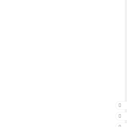


