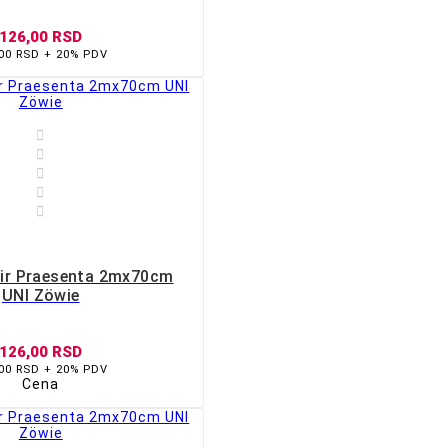
126,00 RSD
,00 RSD + 20% PDV








pir Praesenta 2mx70cm
UNI Zöwie
126,00 RSD
,00 RSD + 20% PDV
Cena


