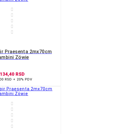





pir Praesenta 2mx70cm
ambini Zöwie
134,40 RSD
,00 RSD + 20% PDV







