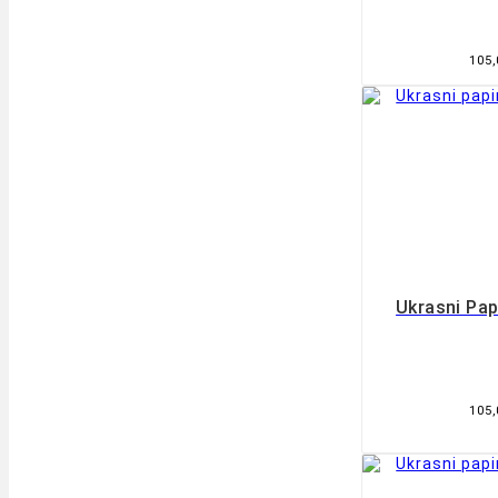
105

Ukrasni Pa
105
