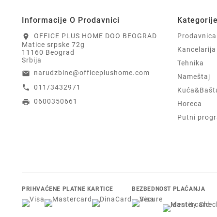
Informacije O Prodavnici
Kategorij
OFFICE PLUS HOME DOO BEOGRAD
Prodavnica
location_on
Matice srpske 72g
Kancelarija
11160 Beograd
Srbija
Tehnika
narudzbine@officeplushome.com
email
Nameštaj
011/3432971
call
Kuća&Bašt
0600350661
print
Horeca
Putni prog
PRIHVAĆENE PLATNE KARTICE
BEZBEDNOST PLAĆANJA