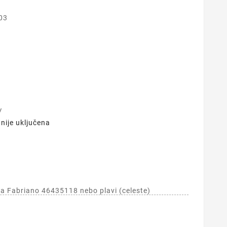
03
V
nije uključena
ea Fabriano 46435118 nebo plavi (celeste)