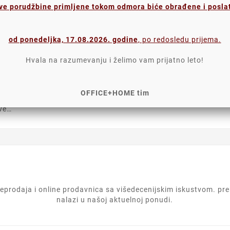
ve porudžbine primljene tokom odmora biće obrađene i posla
od ponedeljka, 17.08.2026. godine
, po redosledu prijema.
Komentari proizvoda
Hvala na razumevanju i želimo vam prijatno leto!
OFFICE+HOME tim
ina, a na drugoj je glatka
ove…
rodaja i online prodavnica sa višedecenijskim iskustvom. prek
nalazi u našoj aktuelnoj ponudi.