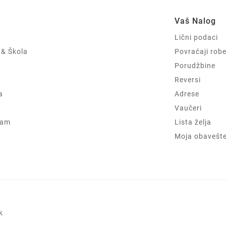
e
Vaš Nalog
Lični podaci
 & Škola
Povraćaji rob
Porudžbine
Reversi
a
Adrese
Vaučeri
ram
Lista želja
Moja obavešt