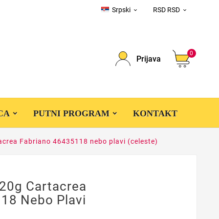
Srpski
RSD RSD


0
Prijava
CA
PUTNI PROGRAM
KONTAKT
tacrea Fabriano 46435118 nebo plavi (celeste)
220g Cartacrea
18 Nebo Plavi