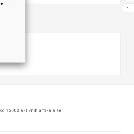
te

o 15000 aktivnih artikala se