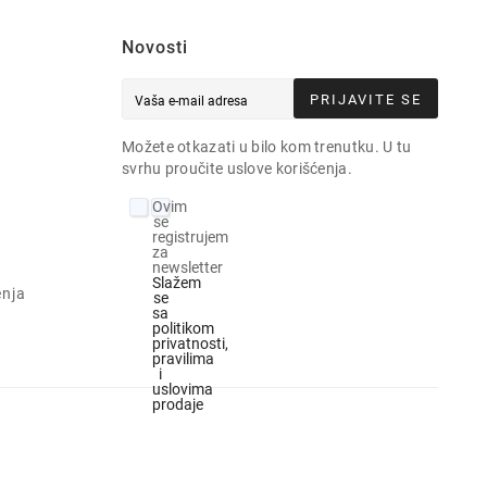
Novosti
PRIJAVITE SE
e
Možete otkazati u bilo kom trenutku. U tu
svrhu proučite uslove korišćenja.
Ovim
se
registrujem
za
newsletter
Slažem
enja
se
sa
politikom
privatnosti,
pravilima
i
uslovima
prodaje