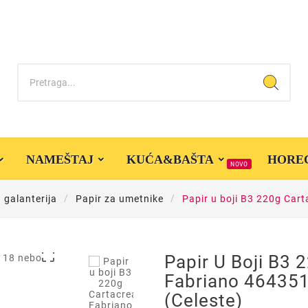
NAMEŠTAJ
KUĆA&BAŠTA
HORE
NOVO
 galanterija
Papir za umetnike
Papir u boji B3 220g Car

Papir U Boji B3 
Fabriano 464351
(celeste)