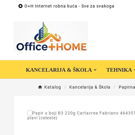

O+H Internet robna kuća - Sve za svakoga
KANCELARIJA & ŠKOLA
TEHNIKA
Katalog
Kancelarija & Škola
Papirna