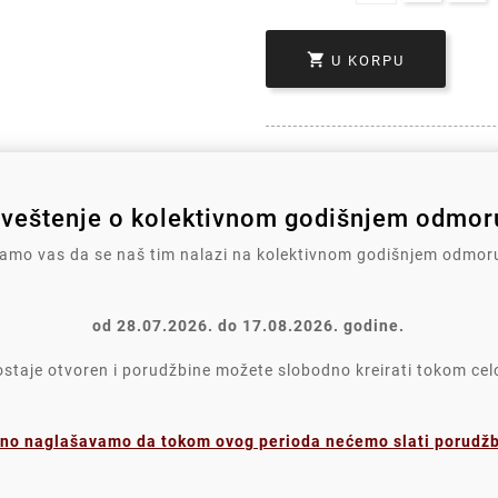

U KORPU
veštenje o kolektivnom godišnjem odmoru
Write your review
mo vas da se naš tim nalazi na kolektivnom godišnjem odmor
Polit
od 28.07.2026. do 17.08.2026. godine.
Politi
taje otvoren i porudžbine možete slobodno kreirati tokom ce
Poli
no naglašavamo da tokom ovog perioda nećemo slati porudžbi