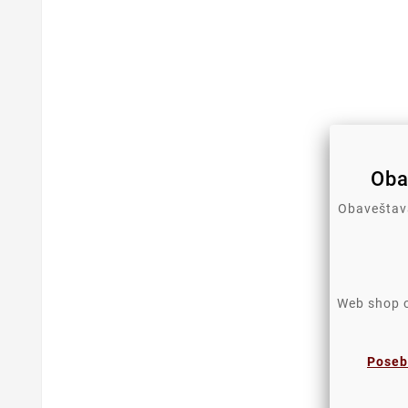
Oba
Obaveštava
Web shop os
Poseb