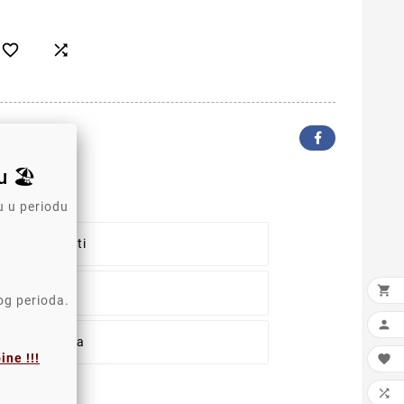


 🏖️
u u periodu
ika Sigurnosti

ka Isporuke
log perioda.

tika Povraćaja
ne !!!

