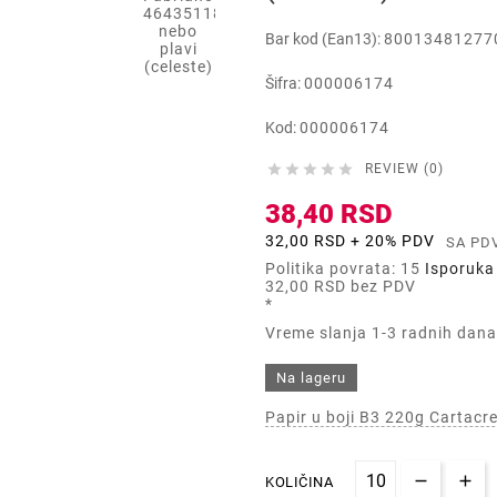
Bar kod (Ean13):
80013481277
Šifra:
000006174
Kod:
000006174





REVIEW (0)
38,40 RSD
32,00 RSD + 20% PDV
SA PD
Politika povrata: 15
Isporuka 
32,00 RSD
bez PDV
*
Vreme slanja 1-3 radnih dana
Na lageru
Papir u boji B3 220g Cartacr
KOLIČINA