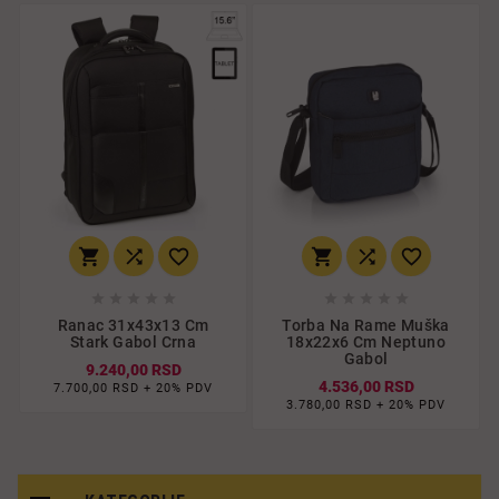
















Ranac 31x43x13 Cm
Torba Na Rame Muška
Stark Gabol Crna
18x22x6 Cm Neptuno
Gabol
9.240,00 RSD
4.536,00 RSD
7.700,00 RSD + 20% PDV
3.780,00 RSD + 20% PDV