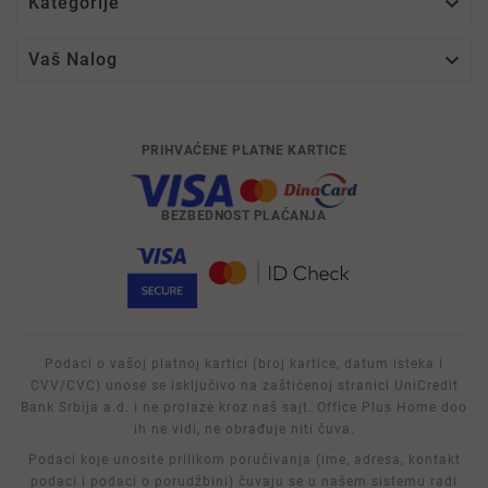

Kategorije

Vaš Nalog
PRIHVAĆENE PLATNE KARTICE
BEZBEDNOST PLAĆANJA
Podaci o vašoj platnoj kartici (broj kartice, datum isteka i
CVV/CVC) unose se isključivo na zaštićenoj stranici UniCredit
Bank Srbija a.d. i ne prolaze kroz naš sajt. Office Plus Home doo
ih ne vidi, ne obrađuje niti čuva.
Podaci koje unosite prilikom poručivanja (ime, adresa, kontakt
podaci i podaci o porudžbini) čuvaju se u našem sistemu radi