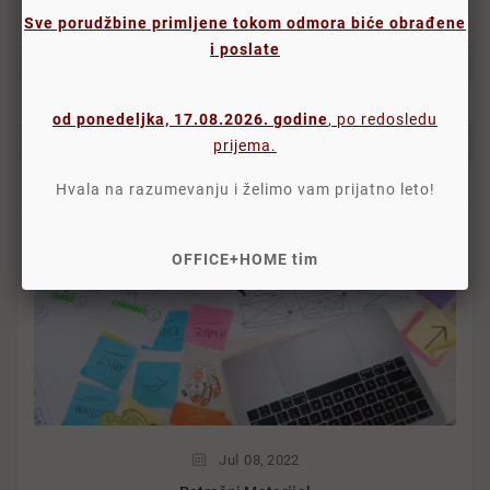
Više

Sve porudžbine primljene tokom odmora biće obrađene
i poslate
RANČEVI I TORBE - MUŠKI
od ponedeljka, 17.08.2026. godine
, po redosledu
prijema.
BLOG OPH
Hvala na razumevanju i želimo vam prijatno leto!
OFFICE+HOME tim
Jul
08,
2022