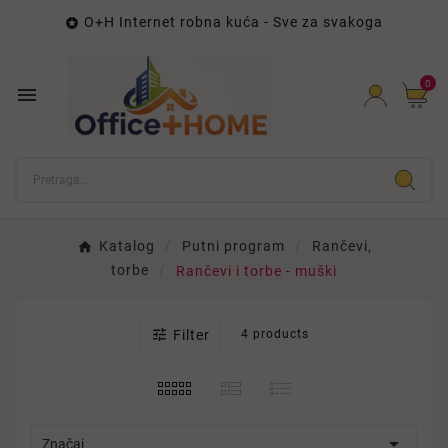
O+H Internet robna kuća - Sve za svakoga

0

Katalog
Putni program
Rančevi,
torbe
Rančevi i torbe - muški

Filter
4 products

Značaj