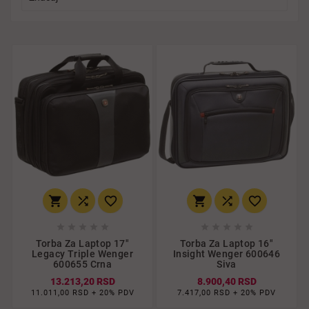
















Torba Za Laptop 17"
Torba Za Laptop 16"
Legacy Triple Wenger
Insight Wenger 600646
600655 Crna
Siva
13.213,20 RSD
8.900,40 RSD
11.011,00 RSD + 20% PDV
7.417,00 RSD + 20% PDV