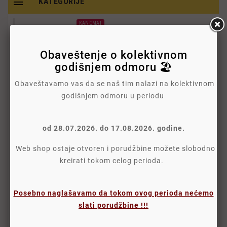

KATEGORIJE
KANCMAT
Kancelarija & Škola

Obaveštenje o kolektivnom
Tehnika

godišnjem odmoru 🏖️
NOVO
TV

Obaveštavamo vas da se naš tim nalazi na kolektivnom
godišnjem odmoru u periodu
HOT
Laptopovi
od 28.07.2026. do 17.08.2026. godine.
Metalni ormani
Web shop ostaje otvoren i porudžbine možete slobodno
kreirati tokom celog perioda.
Mašine za uništavanje dokumenata, papira
(šrederi)
Posebno naglašavamo da tokom ovog perioda nećemo
Bela tehnika

slati porudžbine !!!