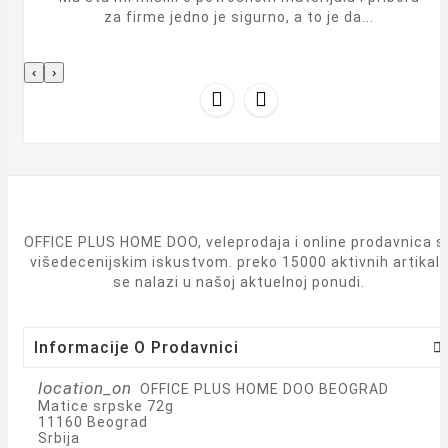
za firme jedno je sigurno, a to je da...
‹
›


OFFICE PLUS HOME DOO, veleprodaja i online prodavnica s
višedecenijskim iskustvom. preko 15000 aktivnih artikal
se nalazi u našoj aktuelnoj ponudi.
Informacije O Prodavnici

location_on
OFFICE PLUS HOME DOO BEOGRAD
Matice srpske 72g
11160 Beograd
Srbija