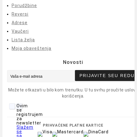
Porudžbine
Reversi
Adrese
Vaučeri
Lista želja
Moja obaveštenja
Novosti
PRIJAVITE SE
U REDU
Možete otkazati u bilo kom trenutku. U tu svrhu proučite uslov
korišćenja.
Ovim
se
registrujem
za
newsletter
PRIHVAĆENE PLATNE KARTICE
Slažem
se
sa