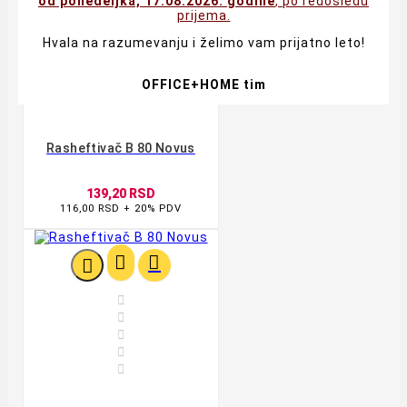
od ponedeljka, 17.08.2026. godine
, po redosledu
prijema.


Hvala na razumevanju i želimo vam prijatno leto!


OFFICE+HOME tim

Rasheftivač B 80 Novus
139,20 RSD
116,00 RSD + 20% PDV







