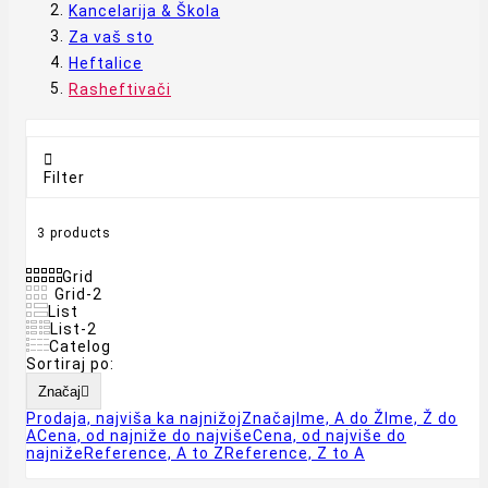
Kancelarija & Škola
Za vaš sto
Heftalice
Rasheftivači

Filter
3 products
Grid
Grid-2
List
List-2
Catelog
Sortiraj po:
Značaj

Prodaja, najviša ka najnižoj
Značaj
Ime, A do Ž
Ime, Ž do
A
Cena, od najniže do najviše
Cena, od najviše do
najniže
Reference, A to Z
Reference, Z to A