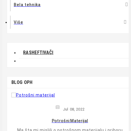

Bela tehnika

Više
RASHEFTIVAČI
BLOG OPH
Jul
08,
2022
Potrošni Materijal
Ma šta mi mislili o potrošnom materijalu i priboru