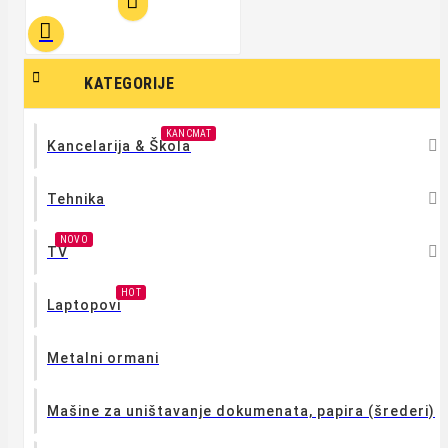



KATEGORIJE
KANCMAT

Kancelarija & Škola

Tehnika
NOVO

TV
HOT
Laptopovi
Metalni ormani
Mašine za uništavanje dokumenata, papira (šrederi)