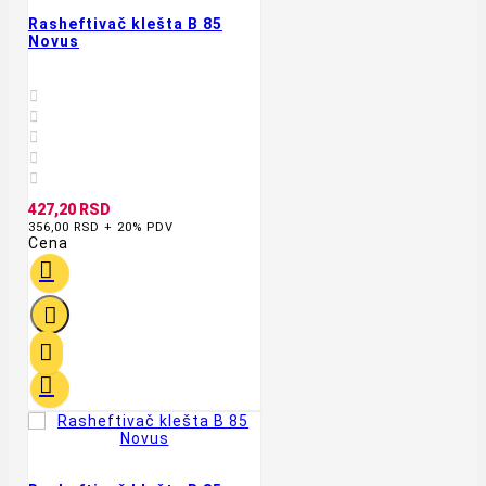
Rasheftivač klešta B 85
Novus





427,20 RSD
356,00 RSD + 20% PDV
Cena



