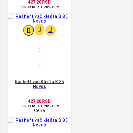
427,20 RSD
356,00 RSD + 20% PDV








Rasheftivač Klešta B 85
Novus
427,20 RSD
356,00 RSD + 20% PDV
Cena