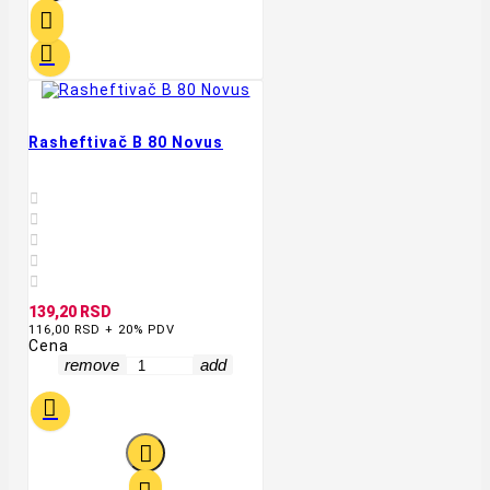


Rasheftivač B 80 Novus





139,20 RSD
116,00 RSD + 20% PDV
Cena
remove
add

