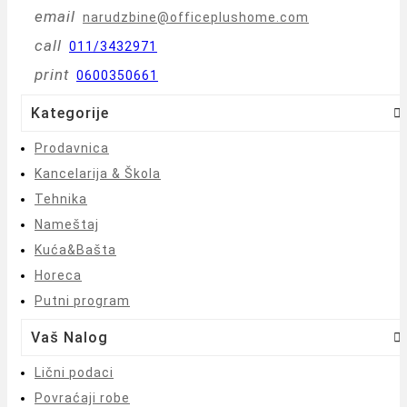
email
narudzbine@officeplushome.com
call
011/3432971
print
0600350661
Kategorije

Prodavnica
Kancelarija & Škola
Tehnika
Nameštaj
Kuća&Bašta
Horeca
Putni program
Vaš Nalog

Lični podaci
Povraćaji robe