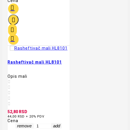
Cena




Rasheftivač mali HL8101
Opis mali





52,80 RSD
44,00 RSD + 20% PDV
Cena
remove
add