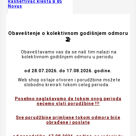
Rasheftivač klešta B 85
Novus


Obaveštenje o kolektivnom godišnjem odmoru


🏖️

Obaveštavamo vas da se naš tim nalazi na
427,20 RSD
kolektivnom godišnjem odmoru u periodu
356,00 RSD + 20% PDV
Cena
remove
add
od 28.07.2026. do 17.08.2026. godine.

Web shop ostaje otvoren i porudžbine možete
slobodno kreirati tokom celog perioda.

Posebno naglašavamo da tokom ovog perioda

nećemo slati porudžbine !!!

Sve porudžbine primljene tokom odmora biće
obrađene i poslate


