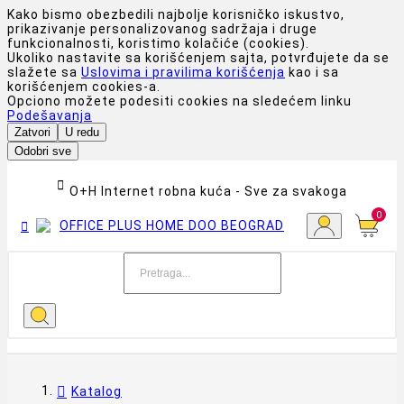
Kako bismo obezbedili najbolje korisničko iskustvo,
prikazivanje personalizovanog sadržaja i druge
funkcionalnosti, koristimo kolačiće (cookies).
Ukoliko nastavite sa korišćenjem sajta, potvrđujete da se
slažete sa
Uslovima i pravilima korišćenja
kao i sa
korišćenjem cookies-a.
Opciono možete podesiti cookies na sledećem linku
Podešavanja
Zatvori
U redu
Odobri sve

O+H Internet robna kuća - Sve za svakoga
0

Katalog