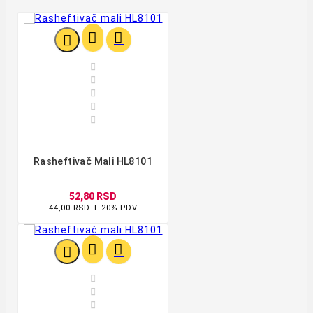








Rasheftivač Mali HL8101
52,80 RSD
44,00 RSD + 20% PDV





