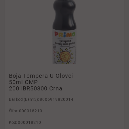
Boja Tempera U Olovci
50ml CMP
2001BR50800 Crna
Bar kod (Ean13):
8006919820014
Šifra:
000018210
Kod:
000018210