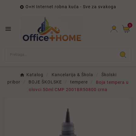
O+H Internet robna kuća - Sve za svakoga

0

Katalog
Kancelarija & Škola
Školski
pribor
BOJE ŠKOLSKE
tempere
Boja tempera u
olovci 50ml CMP 2001BR50800 crna