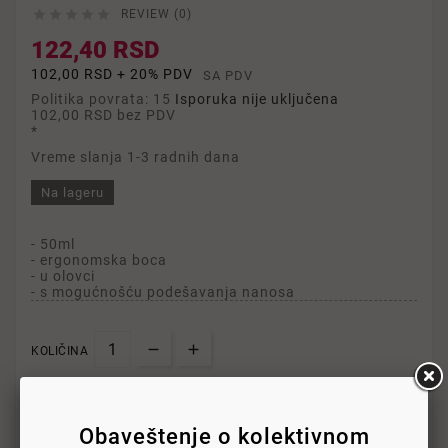





REVIEW (0)
122,40 RSD
102,00 RSD + 20% PDV
SA PDV
Politika povrata: 15
Isporuka nije uključena
102,00 RSD
bez PDV
*
Vreme slanja 1-3 radnih dana
Na lageru
- 50ml
- ergonomska boca
- u olovci
- s mogućnošću podešavanja nanosa
KOLIČINA

U KORPU
Obaveštenje o kolektivnom