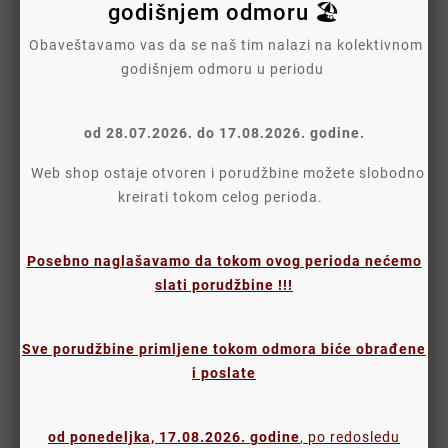
godišnjem odmoru 🏖️


Obaveštavamo vas da se naš tim nalazi na kolektivnom
godišnjem odmoru u periodu
od 28.07.2026. do 17.08.2026. godine.
Web shop ostaje otvoren i porudžbine možete slobodno
kreirati tokom celog perioda.
Write your review
Posebno naglašavamo da tokom ovog perioda nećemo
slati porudžbine !!!
Politika Sigurnosti
Politika Isporuke
Sve porudžbine primljene tokom odmora biće obrađene
i poslate
Politika Povraćaja
od ponedeljka, 17.08.2026. godine
, po redosledu