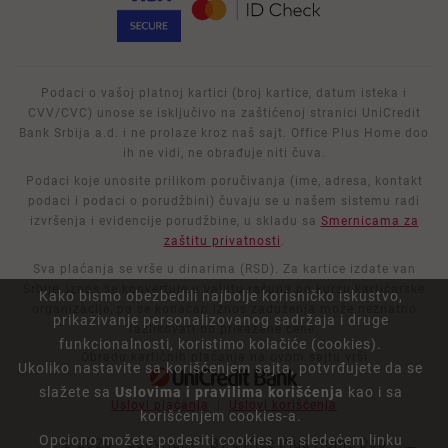
Podaci o vašoj platnoj kartici (broj kartice, datum isteka i
CVV/CVC) unose se isključivo na zaštićenoj stranici UniCredit
Bank Srbija a.d. i ne prolaze kroz naš sajt. Office Plus Home doo
ih ne vidi, ne obrađuje niti čuva.
Podaci koje unosite prilikom poručivanja (ime, adresa, kontakt
podaci i podaci o porudžbini) čuvaju se u našem sistemu radi
izvršenja i evidencije porudžbine, u skladu sa
Smernicama za
zaštitu privatnosti
.
Sva plaćanja se vrše u dinarima (RSD). Za kartice izdate van
Srbije, iznos se konvertuje u valutu računa po kursu kartičarske
Kako bismo obezbedili najbolje korisničko iskustvo,
organizacije, pa se konačan iznos zaduženja može neznatno
prikazivanje personalizovanog sadržaja i druge
razlikovati od prikazane cene.
funkcionalnosti, koristimo kolačiće (cookies).
Obradu kartičnih plaćanja na ovom sajtu vrši
Ukoliko nastavite sa korišćenjem sajta, potvrđujete da se
slažete sa
Uslovima i pravilima korišćenja
kao i sa
Uslovi plaćanja
|
Uslovi korišćenja
korišćenjem cookies-a.
Opciono možete podesiti cookies na sledećem linku
© 2026 - Copyright™ By Office Plus Home Doo