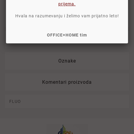
prijema.
Hvala na razumevanju i želimo vam prijatno leto!
Opis
OFFICE+HOME tim
Detalji
Oznake
Komentari proizvoda
FLUO