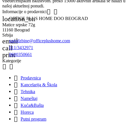
višedecenijskim iskustvom. preko 15000 aktivnih artikala se nalazi u
našoj aktuelnoj ponudi.


Informacije o prodavnici
location_on
OFFICE PLUS HOME DOO BEOGRAD
Matice srpske 72g
11160 Beograd
Srbija
email
narudzbine@officeplushome.com
call
011/3432971
print
0600350661
Kategorije



Prodavnica

Kancelarija & Škola

Tehnika

Nameštaj

Kuća&Bašta

Horeca

Putni program