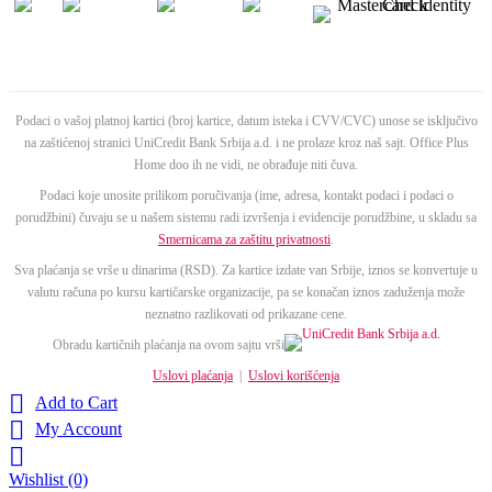
Podaci o vašoj platnoj kartici (broj kartice, datum isteka i CVV/CVC) unose se isključivo
na zaštićenoj stranici UniCredit Bank Srbija a.d. i ne prolaze kroz naš sajt. Office Plus
Home doo ih ne vidi, ne obrađuje niti čuva.
Podaci koje unosite prilikom poručivanja (ime, adresa, kontakt podaci i podaci o
porudžbini) čuvaju se u našem sistemu radi izvršenja i evidencije porudžbine, u skladu sa
Smernicama za zaštitu privatnosti
.
Sva plaćanja se vrše u dinarima (RSD). Za kartice izdate van Srbije, iznos se konvertuje u
valutu računa po kursu kartičarske organizacije, pa se konačan iznos zaduženja može
neznatno razlikovati od prikazane cene.
Obradu kartičnih plaćanja na ovom sajtu vrši
Uslovi plaćanja
|
Uslovi korišćenja

Add to Cart

My Account

Wishlist
(0)