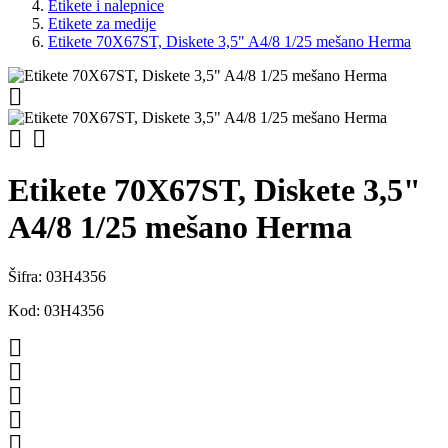
Etikete i nalepnice
Etikete za medije
Etikete 70X67ST, Diskete 3,5" A4/8 1/25 mešano Herma



Etikete 70X67ST, Diskete 3,5"
A4/8 1/25 mešano Herma
Šifra:
03H4356
Kod:
03H4356




