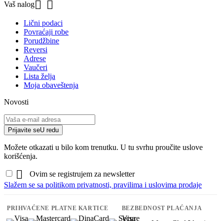


Vaš nalog
Lični podaci
Povraćaji robe
Porudžbine
Reversi
Adrese
Vaučeri
Lista želja
Moja obaveštenja
Novosti
Prijavite se
U redu
Možete otkazati u bilo kom trenutku. U tu svrhu proučite uslove
korišćenja.

Ovim se registrujem za newsletter
Slažem se sa politikom privatnosti, pravilima i uslovima prodaje
PRIHVAĆENE PLATNE KARTICE
BEZBEDNOST PLAĆANJA