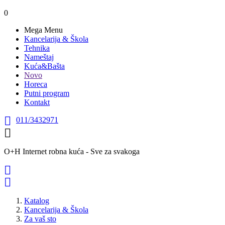
0
Mega Menu
Kancelarija & Škola
Tehnika
Nameštaj
Kuća&Bašta
Novo
Horeca
Putni program
Kontakt

011/3432971

O+H Internet robna kuća - Sve za svakoga


Katalog
Kancelarija & Škola
Za vaš sto