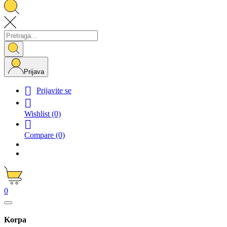
Prijava

Prijavite se

Wishlist
(0)

Compare
(0)
0
Korpa