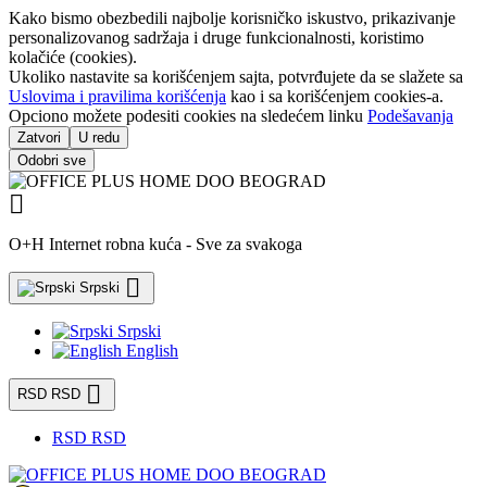
Kako bismo obezbedili najbolje korisničko iskustvo, prikazivanje
personalizovanog sadržaja i druge funkcionalnosti, koristimo
kolačiće (cookies).
Ukoliko nastavite sa korišćenjem sajta, potvrđujete da se slažete sa
Uslovima i pravilima korišćenja
kao i sa korišćenjem cookies-a.
Opciono možete podesiti cookies na sledećem linku
Podešavanja
Zatvori
U redu
Odobri sve

O+H Internet robna kuća - Sve za svakoga

Srpski
Srpski
English

RSD RSD
RSD RSD