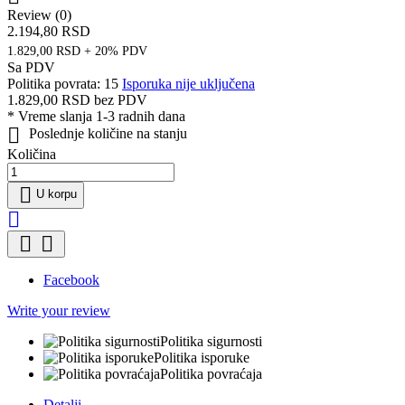
Review (0)
2.194,80 RSD
1.829,00 RSD + 20% PDV
Sa PDV
Politika povrata: 15
Isporuka nije uključena
1.829,00 RSD
bez PDV
*
Vreme slanja 1-3 radnih dana

Poslednje količine na stanju
Količina

U korpu



Facebook
Write your review
Politika sigurnosti
Politika isporuke
Politika povraćaja
Detalji