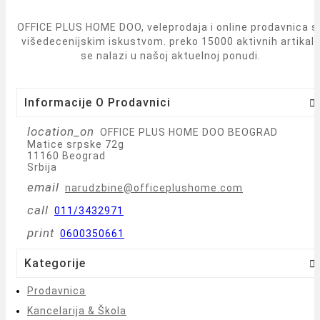
OFFICE PLUS HOME DOO, veleprodaja i online prodavnica s
višedecenijskim iskustvom. preko 15000 aktivnih artikal
se nalazi u našoj aktuelnoj ponudi.
Informacije O Prodavnici

location_on
OFFICE PLUS HOME DOO BEOGRAD
Matice srpske 72g
11160 Beograd
Srbija
email
narudzbine@officeplushome.com
call
011/3432971
print
0600350661
Kategorije

Prodavnica
Kancelarija & Škola