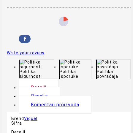
Write your review
Politika
Politika
Politika
sigurnosti
isporuke
povraćaja
Detalji
Oznake
Komentari proizvoda
Brend
Viquel
Šifra
Detalji