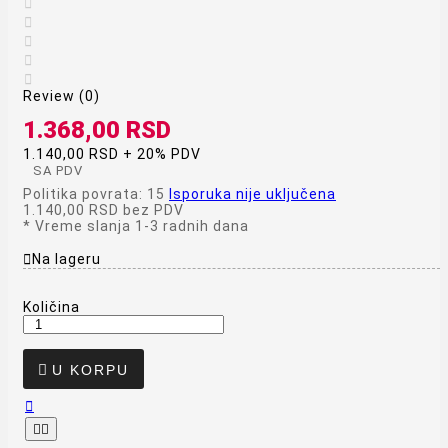





Review (0)
1.368,00 RSD
1.140,00 RSD + 20% PDV
SA PDV
Politika povrata: 15
Isporuka nije uključena
1.140,00 RSD
bez PDV
*
Vreme slanja 1-3 radnih dana

Na lageru
Količina

U KORPU


