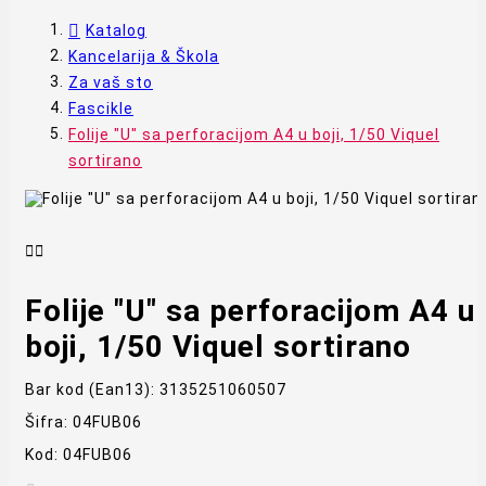
Katalog
Kancelarija & Škola
Za vaš sto
Fascikle
Folije "U" sa perforacijom A4 u boji, 1/50 Viquel
sortirano


Folije "U" sa perforacijom A4 u
boji, 1/50 Viquel sortirano
Bar kod (Ean13):
3135251060507
Šifra:
04FUB06
Kod:
04FUB06