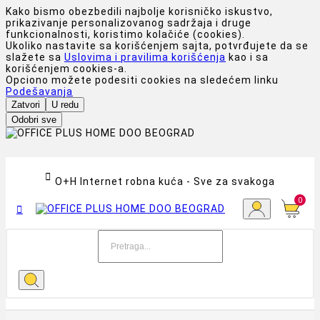
Kako bismo obezbedili najbolje korisničko iskustvo,
prikazivanje personalizovanog sadržaja i druge
funkcionalnosti, koristimo kolačiće (cookies).
Ukoliko nastavite sa korišćenjem sajta, potvrđujete da se
slažete sa
Uslovima i pravilima korišćenja
kao i sa
korišćenjem cookies-a.
Opciono možete podesiti cookies na sledećem linku
Podešavanja
Zatvori
U redu
Odobri sve

O+H Internet robna kuća - Sve za svakoga
0
