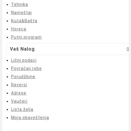
Tehnika
Nameštaj
Kuća&Bašta
Horeca
Putni program
Vaš Nalog

Lični podaci
Povraćaji robe
Porudžbine
Reversi
Adrese
Vaučeri
Lista želja
Moja obaveštenja