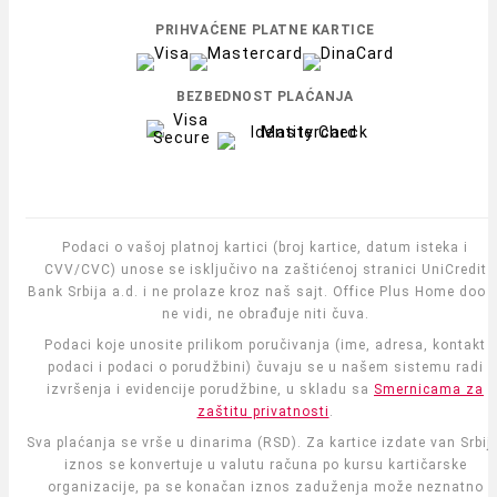
PRIHVAĆENE PLATNE KARTICE
BEZBEDNOST PLAĆANJA
Podaci o vašoj platnoj kartici (broj kartice, datum isteka i
CVV/CVC) unose se isključivo na zaštićenoj stranici UniCredit
Bank Srbija a.d. i ne prolaze kroz naš sajt. Office Plus Home doo i
ne vidi, ne obrađuje niti čuva.
Podaci koje unosite prilikom poručivanja (ime, adresa, kontakt
podaci i podaci o porudžbini) čuvaju se u našem sistemu radi
izvršenja i evidencije porudžbine, u skladu sa
Smernicama za
zaštitu privatnosti
.
Sva plaćanja se vrše u dinarima (RSD). Za kartice izdate van Srbije
iznos se konvertuje u valutu računa po kursu kartičarske
organizacije, pa se konačan iznos zaduženja može neznatno