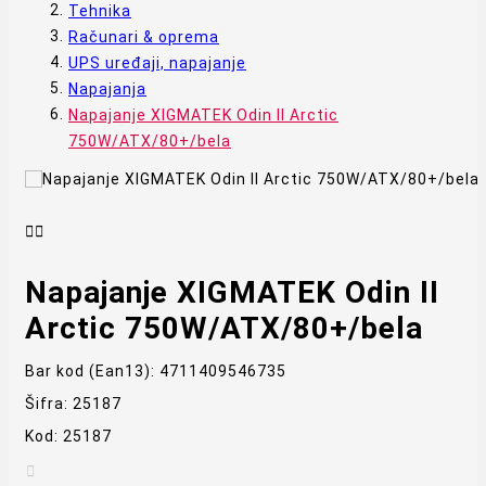
Tehnika
Računari & oprema
UPS uređaji, napajanje
Napajanja
Napajanje XIGMATEK Odin II Arctic
750W/ATX/80+/bela


Napajanje XIGMATEK Odin II
Arctic 750W/ATX/80+/bela
Bar kod (Ean13):
4711409546735
Šifra:
25187
Kod:
25187
