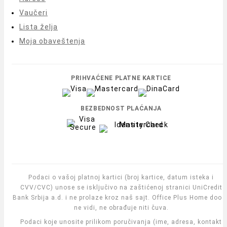
Vaučeri
Lista želja
Moja obaveštenja
PRIHVAĆENE PLATNE KARTICE
BEZBEDNOST PLAĆANJA
Podaci o vašoj platnoj kartici (broj kartice, datum isteka i
CVV/CVC) unose se isključivo na zaštićenoj stranici UniCredit
Bank Srbija a.d. i ne prolaze kroz naš sajt. Office Plus Home doo i
ne vidi, ne obrađuje niti čuva.
Podaci koje unosite prilikom poručivanja (ime, adresa, kontakt