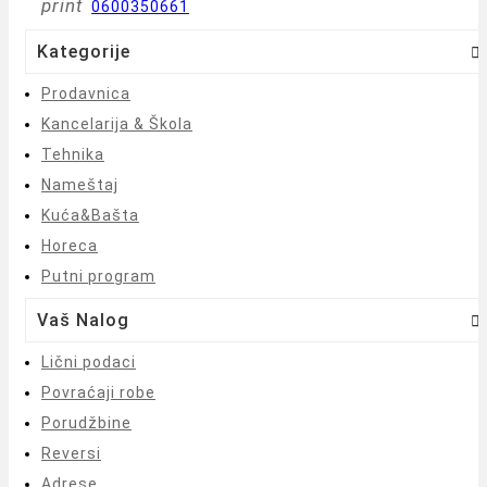
print
0600350661
Kategorije

Prodavnica
Kancelarija & Škola
Tehnika
Nameštaj
Kuća&Bašta
Horeca
Putni program
Vaš Nalog

Lični podaci
Povraćaji robe
Porudžbine
Reversi
Adrese