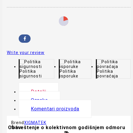
Write your review
Politika
Politika
Politika
sigurnosti
isporuke
povraćaja
Detalji
Oznake
Komentari proizvoda
Brend
XIGMATEK
Obaveštenje o kolektivnom godišnjem odmoru
Šifra