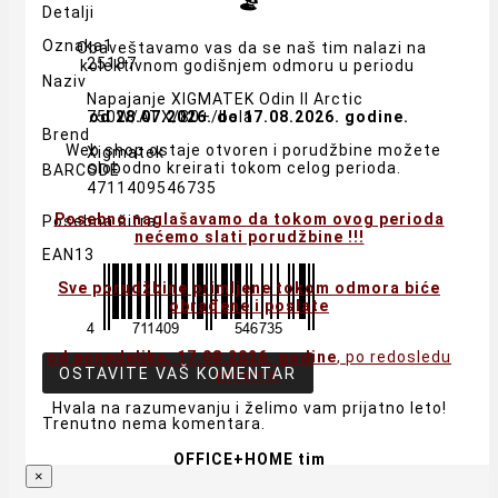
🏖️
Detalji
Oznaka1
Obaveštavamo vas da se naš tim nalazi na
25187
kolektivnom godišnjem odmoru u periodu
Naziv
Napajanje XIGMATEK Odin II Arctic
od 28.07.2026. do 17.08.2026. godine.
750W/ATX/80+/bela
Brend
Web shop ostaje otvoren i porudžbine možete
Xigmatek
slobodno kreirati tokom celog perioda.
BARCODE
4711409546735
Posebno naglašavamo da tokom ovog perioda
Posebna šifra
nećemo slati porudžbine !!!
EAN13
Sve porudžbine primljene tokom odmora biće
obrađene i poslate
od ponedeljka, 17.08.2026. godine
, po redosledu
OSTAVITE VAŠ KOMENTAR
prijema.
Hvala na razumevanju i želimo vam prijatno leto!
Trenutno nema komentara.
OFFICE+HOME tim
×