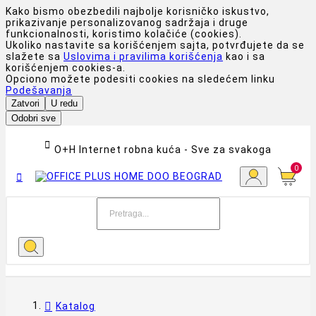
Kako bismo obezbedili najbolje korisničko iskustvo,
prikazivanje personalizovanog sadržaja i druge
funkcionalnosti, koristimo kolačiće (cookies).
Ukoliko nastavite sa korišćenjem sajta, potvrđujete da se
slažete sa
Uslovima i pravilima korišćenja
kao i sa
korišćenjem cookies-a.
Opciono možete podesiti cookies na sledećem linku
Podešavanja
Zatvori
U redu
Odobri sve

O+H Internet robna kuća - Sve za svakoga
0

Katalog