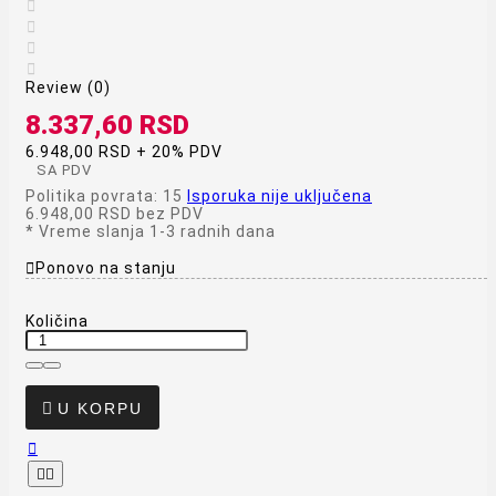




Review (0)
8.337,60 RSD
6.948,00 RSD + 20% PDV
SA PDV
Politika povrata: 15
Isporuka nije uključena
6.948,00 RSD
bez PDV
*
Vreme slanja 1-3 radnih dana

Ponovo na stanju
Količina

U KORPU


