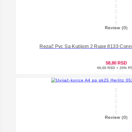





Review (0)
Rezač Pvc Sa Kutijom 2 Rupe 8133 Connec
58,80 RSD
49,00 RSD + 20% P








Review (0)