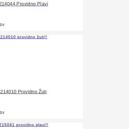
5214044 Providno Plavi
PDV

5214010 Providno Žuti
PDV
