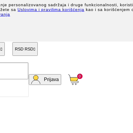
anje personalizovanog sadržaja i druge funkcionalnosti, korist
lažete sa
Uslovima i pravilima korišćenja
kao i sa korišćenjem 
vanja
i
RSD RSD


0
Prijava