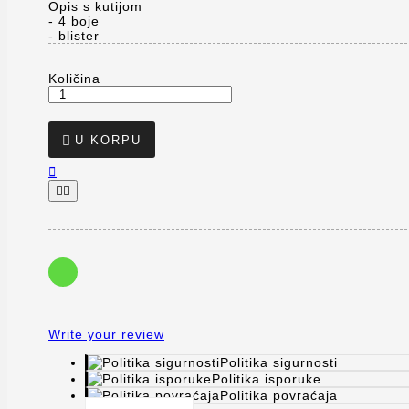
Opis s kutijom
- 4 boje
- blister
Količina

U KORPU



Write your review
Politika sigurnosti
Politika isporuke
Politika povraćaja