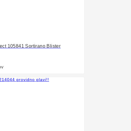
t 105841 Sortirano Blister
DV
