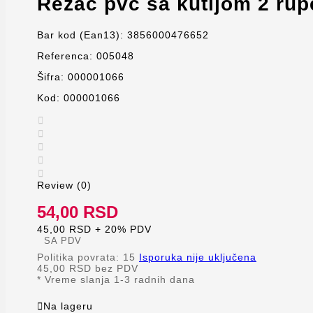
Rezač pvc sa kutijom 2 rup
Bar kod (Ean13):
3856000476652
Referenca:
005048
Šifra:
000001066
Kod:
000001066





Review (0)
54,00 RSD
45,00 RSD + 20% PDV
SA PDV
Politika povrata: 15
Isporuka nije uključena
45,00 RSD
bez PDV
*
Vreme slanja 1-3 radnih dana

Na lageru