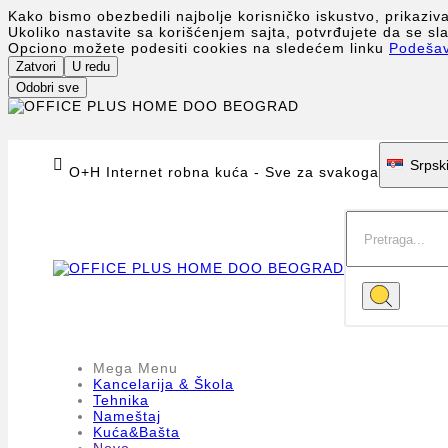
Kako bismo obezbedili najbolje korisničko iskustvo, prikaziv
Ukoliko nastavite sa korišćenjem sajta, potvrđujete da se s
Opciono možete podesiti cookies na sledećem linku
Podeša
Zatvori
U redu
Odobri sve

Srpsk
O+H Internet robna kuća - Sve za svakoga
Mega Menu
Kancelarija & Škola
Tehnika
Nameštaj
Kuća&Bašta