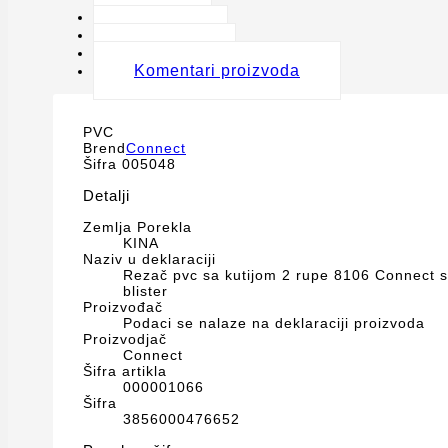
Opis
Detalji
Oznake
Komentari proizvoda
PVC
Brend
Connect
Šifra
005048
Detalji
Zemlja Porekla
KINA
Naziv u deklaraciji
Rezač pvc sa kutijom 2 rupe 8106 Connect s
blister
Proizvođač
Podaci se nalaze na deklaraciji proizvoda
Proizvodjač
Connect
Šifra artikla
000001066
Šifra
3856000476652