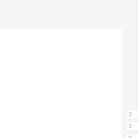


