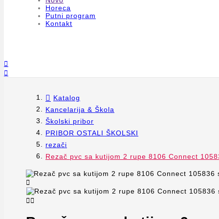
Novo
Horeca
Putni program
Kontakt


Katalog
Kancelarija & Škola
Školski pribor
PRIBOR OSTALI ŠKOLSKI
rezači
Rezač pvc sa kutijom 2 rupe 8106 Connect 10583


