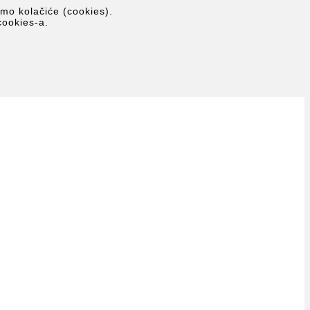
imo kolačiće (cookies).
cookies-a.