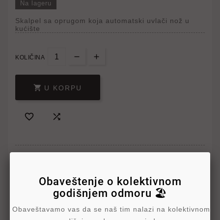
Na lageru
Skalpel sa oprugom koja automatski uvlači nož u
kućište
KOLIČINA

U KORPU


Obaveštenje o kolektivnom
godišnjem odmoru 🏖️
Obaveštavamo vas da se naš tim nalazi na kolektivnom
Write your review