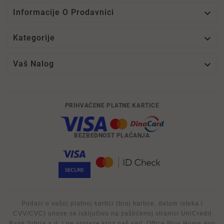

Informacije O Prodavnici

Kategorije

Vaš Nalog
PRIHVAĆENE PLATNE KARTICE
BEZBEDNOST PLAĆANJA
Podaci o vašoj platnoj kartici (broj kartice, datum isteka i
CVV/CVC) unose se isključivo na zaštićenoj stranici UniCredit
Bank Srbija a.d. i ne prolaze kroz naš sajt. Office Plus Home doo