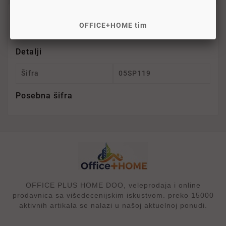
OFFICE+HOME tim
Šifra
003083
Detalji
Šifra
05SP119
Posebna šifra
OFFICE PLUS HOME DOO, veleprodaja i online
prodavnica sa višedecenijskim iskustvom. preko 15000
aktivnih artikala se nalazi u našoj aktuelnoj ponudi.