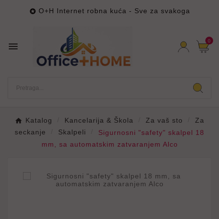
O+H Internet robna kuća - Sve za svakoga

0

Katalog
Kancelarija & Škola
Za vaš sto
Za
seckanje
Skalpeli
Sigurnosni "safety" skalpel 18
mm, sa automatskim zatvaranjem Alco