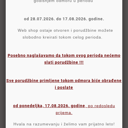
godišnjem odmoru u periodu
Politika Sigurnosti
od 28.07.2026. do 17.08.2026. godine.
Web shop ostaje otvoren i porudžbine možete
Politika Isporuke
slobodno kreirati tokom celog perioda.
Politika Povraćaja
Posebno naglašavamo da tokom ovog perioda nećemo
slati porudžbine !!!
Detalji
Sve porudžbine primljene tokom odmora biće obrađene
i poslate
Oznake
od ponedeljka, 17.08.2026. godine
, po redosledu
prijema.
Komentari proizvoda
Hvala na razumevanju i želimo vam prijatno leto!