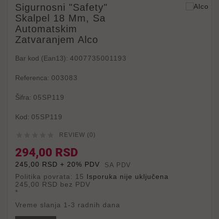
Sigurnosni "safety"
Skalpel 18 Mm, Sa
Automatskim
Zatvaranjem Alco
Bar kod (Ean13):
4007735001193
Referenca:
003083
Šifra:
05SP119
Kod:
05SP119





REVIEW (0)
294,00 RSD
245,00 RSD + 20% PDV
SA PDV
Politika povrata: 15
Isporuka nije uključena
245,00 RSD
bez PDV
*
Vreme slanja 1-3 radnih dana