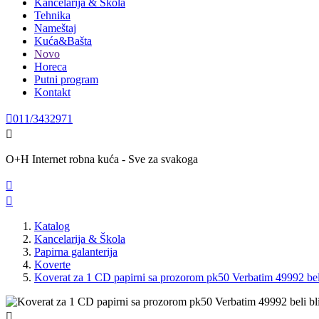
Kancelarija & Škola
Tehnika
Nameštaj
Kuća&Bašta
Novo
Horeca
Putni program
Kontakt

011/3432971

O+H Internet robna kuća - Sve za svakoga


Katalog
Kancelarija & Škola
Papirna galanterija
Koverte
Koverat za 1 CD papirni sa prozorom pk50 Verbatim 49992 beli
