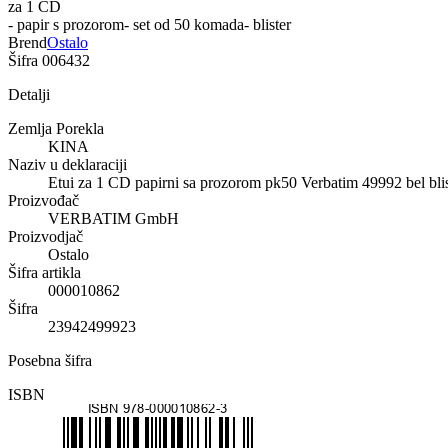
za 1 CD
- papir s prozorom- set od 50 komada- blister
Brend
Ostalo
Šifra
006432
Detalji
Zemlja Porekla
KINA
Naziv u deklaraciji
Etui za 1 CD papirni sa prozorom pk50 Verbatim 49992 bel blis
Proizvođač
VERBATIM GmbH
Proizvodjač
Ostalo
Šifra artikla
000010862
Šifra
23942499923
Posebna šifra
ISBN