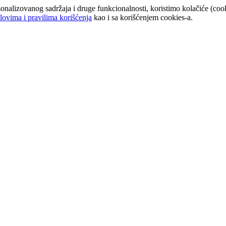
onalizovanog sadržaja i druge funkcionalnosti, koristimo kolačiće (cook
lovima i pravilima korišćenja
kao i sa korišćenjem cookies-a.