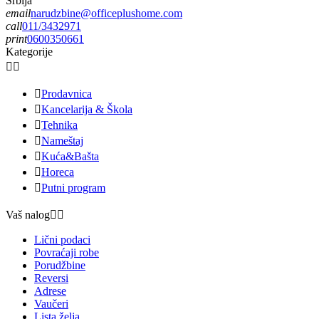
Srbija
email
narudzbine@officeplushome.com
call
011/3432971
print
0600350661
Kategorije



Prodavnica

Kancelarija & Škola

Tehnika

Nameštaj

Kuća&Bašta

Horeca

Putni program
Vaš nalog


Lični podaci
Povraćaji robe
Porudžbine
Reversi
Adrese
Vaučeri
Lista želja