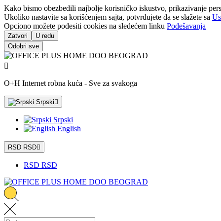
Kako bismo obezbedili najbolje korisničko iskustvo, prikazivanje pers
Ukoliko nastavite sa korišćenjem sajta, potvrđujete da se slažete sa
Us
Opciono možete podesiti cookies na sledećem linku
Podešavanja
Zatvori
U redu
Odobri sve

O+H Internet robna kuća - Sve za svakoga
Srpski

Srpski
English
RSD RSD

RSD RSD