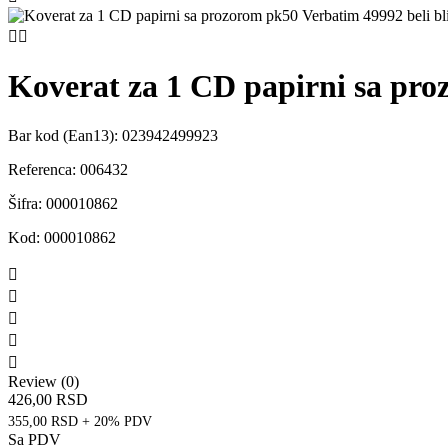


Koverat za 1 CD papirni sa pro
Bar kod (Ean13):
023942499923
Referenca:
006432
Šifra:
000010862
Kod:
000010862





Review (0)
426,00 RSD
355,00 RSD + 20% PDV
Sa PDV