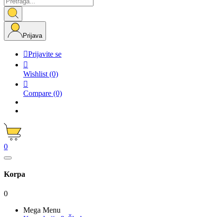
Prijava

Prijavite se

Wishlist
(0)

Compare
(0)
0
Korpa
0
Mega Menu