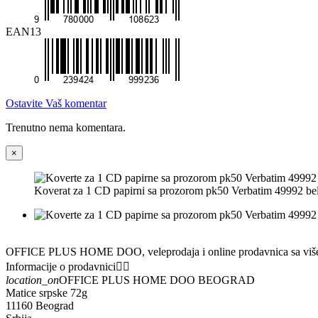
EAN13
Ostavite Vaš komentar
Trenutno nema komentara.
×
Koverat za 1 CD papirni sa prozorom pk50 Verbatim 49992 beli
OFFICE PLUS HOME DOO, veleprodaja i online prodavnica sa višedece
Informacije o prodavnici


location_on
OFFICE PLUS HOME DOO BEOGRAD
Matice srpske 72g
11160 Beograd