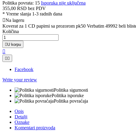
Politika povrata: 15
Isporuka nije uključena
355,00 RSD
bez PDV
*
Vreme slanja 1-3 radnih dana

Na lageru
Koverat za 1 CD papirni sa prozorom pk50 Verbatim 49992 beli blist
Količina

U korpu



Facebook
Write your review
Politika sigurnosti
Politika isporuke
Politika povraćaja
Opis
Detalji
Oznake
Komentari proizvoda