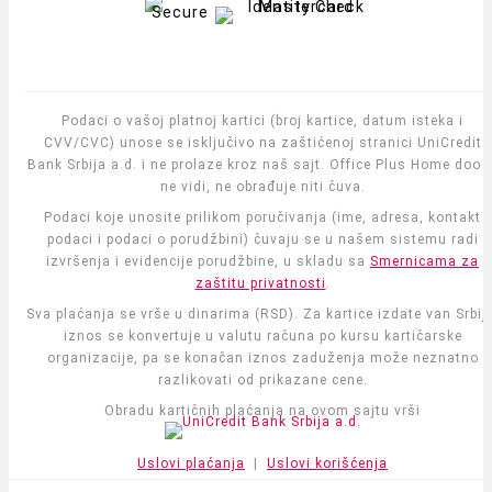
Podaci o vašoj platnoj kartici (broj kartice, datum isteka i
CVV/CVC) unose se isključivo na zaštićenoj stranici UniCredit
Bank Srbija a.d. i ne prolaze kroz naš sajt. Office Plus Home doo i
ne vidi, ne obrađuje niti čuva.
Podaci koje unosite prilikom poručivanja (ime, adresa, kontakt
podaci i podaci o porudžbini) čuvaju se u našem sistemu radi
izvršenja i evidencije porudžbine, u skladu sa
Smernicama za
zaštitu privatnosti
.
Sva plaćanja se vrše u dinarima (RSD). Za kartice izdate van Srbije
iznos se konvertuje u valutu računa po kursu kartičarske
organizacije, pa se konačan iznos zaduženja može neznatno
razlikovati od prikazane cene.
Obradu kartičnih plaćanja na ovom sajtu vrši
Uslovi plaćanja
|
Uslovi korišćenja