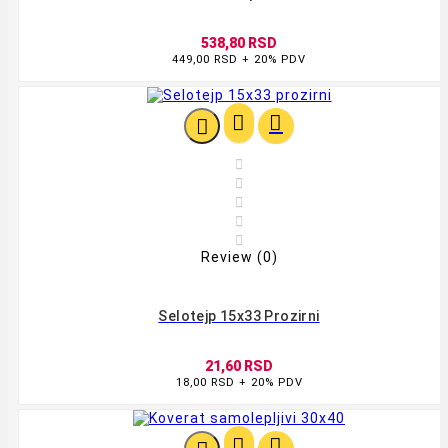
538,80 RSD
449,00 RSD + 20% PDV








Review (0)
Selotejp 15x33 Prozirni
21,60 RSD
18,00 RSD + 20% PDV

