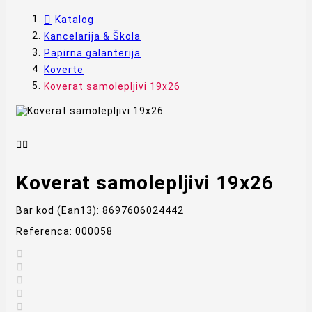
Katalog
Kancelarija & Škola
Papirna galanterija
Koverte
Koverat samolepljivi 19x26


Koverat samolepljivi 19x26
Bar kod (Ean13):
8697606024442
Referenca:
000058




