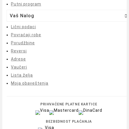
Putni program
Vaš Nalog

Lični podaci
Povraćaji robe
Porudžbine
Reversi
Adrese
Vaučeri
Lista želja
Moja obaveštenja
PRIHVAĆENE PLATNE KARTICE
BEZBEDNOST PLAĆANJA