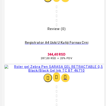





Review (0)
Registrator A4 Uski U Kutiji Fornax Crni
344,40 RSD
287,00 RSD + 20% PDV







