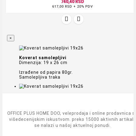
740,40 RSD
617,00 RSD + 20% PDV


×
Koverat samolepljivi
Dimenzija: 19 x 26 cm
Izrađene od papira 80gr.
Samolepljiva traka
OFFICE PLUS HOME DOO, veleprodaja i online prodavnica s
višedecenijskim iskustvom. preko 15000 aktivnih artikal
se nalazi u našoj aktuelnoj ponudi.