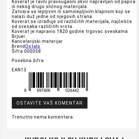
Koverat je ravni pravougaoni okvir napravljen od papira
ili nekog drugo sličnog materijala.
Zatvara se lepljivim ili samolepljivim klapnom koji se
nalazi duž jedne od njegovih strana.
Koverat se izrađuje od različitih materijala, najčešće
od svesaka različitih vrsta.
Koverat je napravio 1820 godine trgovac sveskama
Brjuer.
Kancelarijski materijar
Brend
Ostalo
Šifra
000058
Posebna šifra
EAN13
OSTAVITE VAŠ KOMENTAR
Trenutno nema komentara.