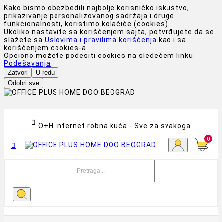
Kako bismo obezbedili najbolje korisničko iskustvo,
prikazivanje personalizovanog sadržaja i druge
funkcionalnosti, koristimo kolačiće (cookies).
Ukoliko nastavite sa korišćenjem sajta, potvrđujete da se
slažete sa
Uslovima i pravilima korišćenja
kao i sa
korišćenjem cookies-a.
Opciono možete podesiti cookies na sledećem linku
Podešavanja
Zatvori
U redu
Odobri sve

O+H Internet robna kuća - Sve za svakoga
0
