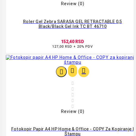
Review (0)
Roler Gel Zebra SARASA GEL RETRACTABLE 0,5
Black/Black Gel Ink TC BT 46710
152,40 RSD
127,00 RSD + 20% PDV








Review (0)
Fotokopir Papir A4 HP Home & Office - COPY Za Kopiranje I
Štampu