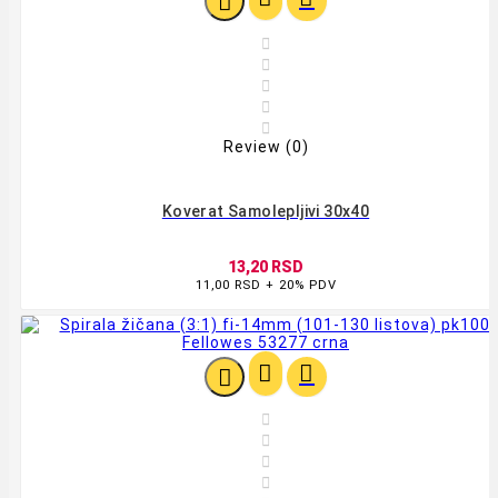






Review (0)
Koverat Samolepljivi 30x40
13,20 RSD
11,00 RSD + 20% PDV






