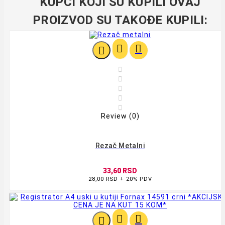
KUPCI KOJI SU KUPILI OVAJ
PROIZVOD SU TAKOĐE KUPILI:








Review (0)
Rezač Metalni
33,60 RSD
28,00 RSD + 20% PDV


