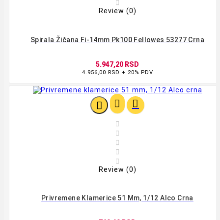

Review (0)
Spirala Žičana Fi-14mm Pk100 Fellowes 53277 Crna
5.947,20 RSD
4.956,00 RSD + 20% PDV








Review (0)
Privremene Klamerice 51 Mm, 1/12 Alco Crna