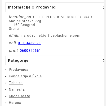
Informacije O Prodavnici

location_on
OFFICE PLUS HOME DOO BEOGRAD
Matice srpske 72g
11160 Beograd
Srbija
email
narudzbine@officeplushome.com
call
011/3432971
print
0600350661
Kategorije

Prodavnica
Kancelarija & Škola
Tehnika
Nameštaj
Kuća&Bašta
Horeca