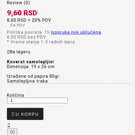
Review (0)
9,60 RSD
8,00 RSD + 20% PDV
SA PDV
Politika povrata: 15
Isporuka nije uključena
8,00 RSD
bez PDV
*
Vreme slanja 1-3 radnih dana

Na lageru
Koverat samolepljivi
Dimenzija: 19 x 26 cm
Izrađene od papira 80gr.
Samolepljiva traka
Količina

U KORPU


