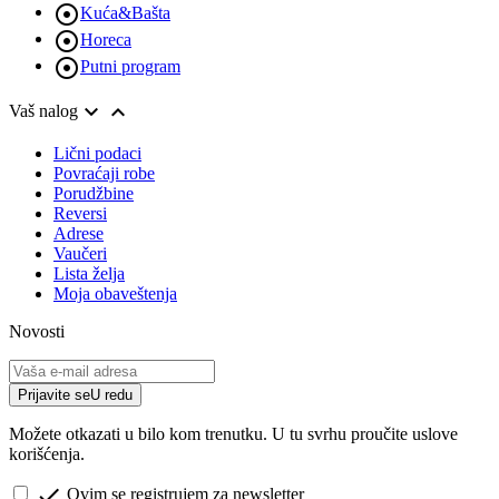

Kuća&Bašta

Horeca

Putni program


Vaš nalog
Lični podaci
Povraćaji robe
Porudžbine
Reversi
Adrese
Vaučeri
Lista želja
Moja obaveštenja
Novosti
Prijavite se
U redu
Možete otkazati u bilo kom trenutku. U tu svrhu proučite uslove
korišćenja.

Ovim se registrujem za newsletter