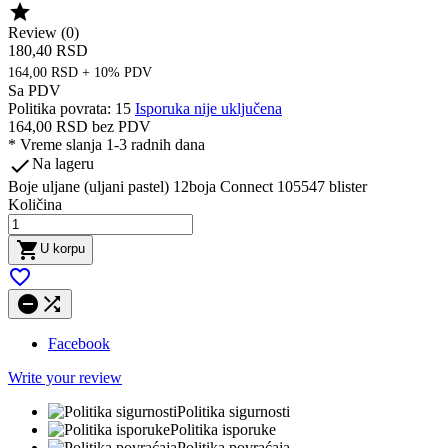

Review (0)
180,40 RSD
164,00 RSD + 10% PDV
Sa PDV
Politika povrata: 15
Isporuka nije uključena
164,00 RSD
bez PDV
*
Vreme slanja 1-3 radnih dana

Na lageru
Boje uljane (uljani pastel) 12boja Connect 105547 blister
Količina

U korpu



Facebook
Write your review
Politika sigurnosti
Politika isporuke
Politika povraćaja