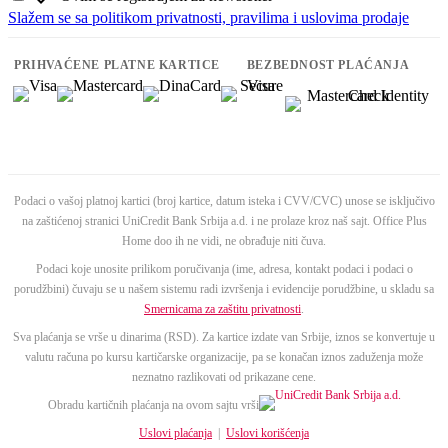
Slažem se sa politikom privatnosti, pravilima i uslovima prodaje
PRIHVAĆENE PLATNE KARTICE
BEZBEDNOST PLAĆANJA
Podaci o vašoj platnoj kartici (broj kartice, datum isteka i CVV/CVC) unose se isključivo
na zaštićenoj stranici UniCredit Bank Srbija a.d. i ne prolaze kroz naš sajt. Office Plus
Home doo ih ne vidi, ne obrađuje niti čuva.
Podaci koje unosite prilikom poručivanja (ime, adresa, kontakt podaci i podaci o
porudžbini) čuvaju se u našem sistemu radi izvršenja i evidencije porudžbine, u skladu sa
Smernicama za zaštitu privatnosti
.
Sva plaćanja se vrše u dinarima (RSD). Za kartice izdate van Srbije, iznos se konvertuje u
valutu računa po kursu kartičarske organizacije, pa se konačan iznos zaduženja može
neznatno razlikovati od prikazane cene.
Obradu kartičnih plaćanja na ovom sajtu vrši
Uslovi plaćanja
|
Uslovi korišćenja