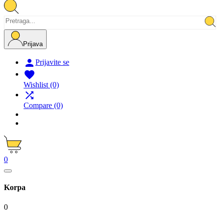
Prijava

Prijavite se

Wishlist
(0)

Compare
(0)
0
Korpa
0