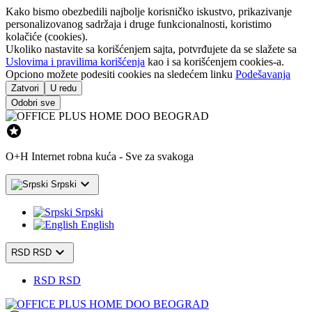
Kako bismo obezbedili najbolje korisničko iskustvo, prikazivanje
personalizovanog sadržaja i druge funkcionalnosti, koristimo
kolačiće (cookies).
Ukoliko nastavite sa korišćenjem sajta, potvrđujete da se slažete sa
Uslovima i pravilima korišćenja
kao i sa korišćenjem cookies-a.
Opciono možete podesiti cookies na sledećem linku
Podešavanja
Zatvori
U redu
Odobri sve

O+H Internet robna kuća - Sve za svakoga

Srpski
Srpski
English

RSD RSD
RSD RSD