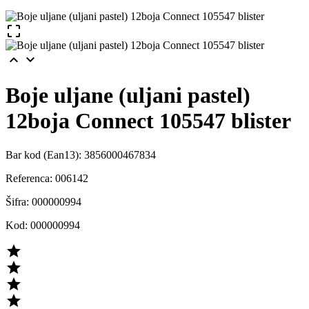



Boje uljane (uljani pastel)
12boja Connect 105547 blister
Bar kod (Ean13):
3856000467834
Referenca:
006142
Šifra:
000000994
Kod:
000000994



