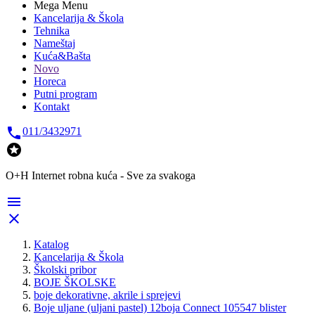
Mega Menu
Kancelarija & Škola
Tehnika
Nameštaj
Kuća&Bašta
Novo
Horeca
Putni program
Kontakt

011/3432971

O+H Internet robna kuća - Sve za svakoga


Katalog
Kancelarija & Škola
Školski pribor
BOJE ŠKOLSKE
boje dekorativne, akrile i sprejevi
Boje uljane (uljani pastel) 12boja Connect 105547 blister