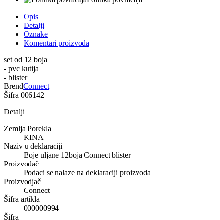
Opis
Detalji
Oznake
Komentari proizvoda
set od 12 boja
- pvc kutija
- blister
Brend
Connect
Šifra
006142
Detalji
Zemlja Porekla
KINA
Naziv u deklaraciji
Boje uljane 12boja Connect blister
Proizvođač
Podaci se nalaze na deklaraciji proizvoda
Proizvodjač
Connect
Šifra artikla
000000994
Šifra