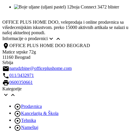
OFFICE PLUS HOME DOO, veleprodaja i online prodavnica sa
višedecenijskim iskustvom. preko 15000 aktivnih artikala se nalazi u
našoj aktuelnoj ponudi.


Informacije o prodavnici
location_on
OFFICE PLUS HOME DOO BEOGRAD
Matice srpske 72g
11160 Beograd
Srbija
email
narudzbine@officeplushome.com
call
011/3432971
print
0600350661
Kategorije



Prodavnica

Kancelarija & Škola

Tehnika

Nameštaj