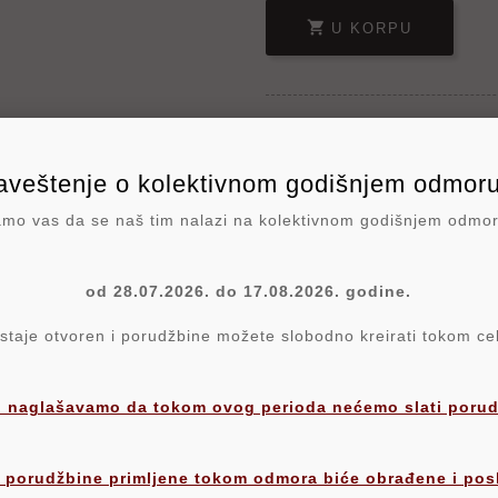

U KORPU
veštenje o kolektivnom godišnjem odmoru
Write your review
o vas da se naš tim nalazi na kolektivnom godišnjem odmo
Polit
od 28.07.2026. do 17.08.2026. godine.
Politi
aje otvoren i porudžbine možete slobodno kreirati tokom c
Poli
 naglašavamo da tokom ovog perioda nećemo slati porudž
 porudžbine primljene tokom odmora biće obrađene i pos