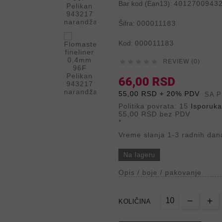
Bar kod (Ean13):
4012700943
Šifra:
000011183
Kod:
000011183





REVIEW (0)
66,00 RSD
55,00 RSD + 20% PDV
SA 
Politika povrata: 15
Isporuka
55,00 RSD
bez PDV
*
Vreme slanja 1-3 radnih dan
Na lageru
Opis / boje / pakovanje
KOLIČINA