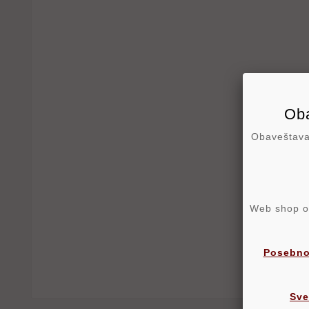
Oba
Obaveštavam
Web shop ost
Posebno
Sve