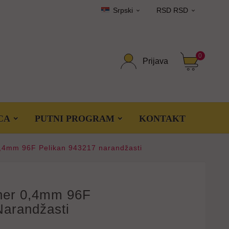
Srpski
RSD RSD


0
Prijava
CA
PUTNI PROGRAM
KONTAKT
 0,4mm 96F Pelikan 943217 narandžasti
iner 0,4mm 96F
Narandžasti