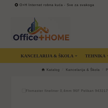

O+H Internet robna kuća - Sve za svakoga
KANCELARIJA & ŠKOLA
TEHNIKA
Katalog
Kancelarija & Škola
P