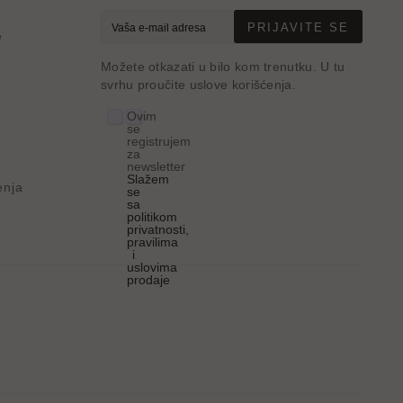
PRIJAVITE SE
e
Možete otkazati u bilo kom trenutku. U tu
svrhu proučite uslove korišćenja.
Ovim
se
registrujem
za
newsletter
Slažem
enja
se
sa
politikom
privatnosti,
pravilima
i
uslovima
prodaje