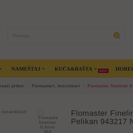
NAMEŠTAJ
KUĆA&BAŠTA
HORE
NOVO
isaći pribor
Flomasteri, microlineri
Flomaster fineliner

Flomaster Finel
Pelikan 943217 