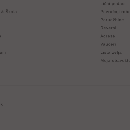
Lični podaci
 & Škola
Povraćaji rob
Porudžbine
Reversi
a
Adrese
Vaučeri
ram
Lista želja
Moja obavešt