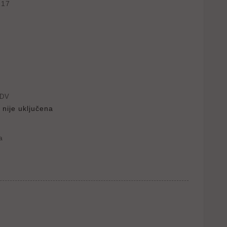
217
PDV
 nije uključena
a