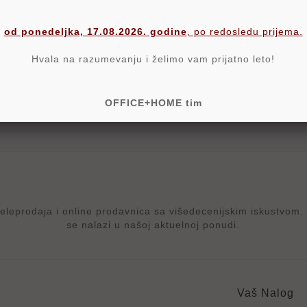
od ponedeljka, 17.08.2026. godine
, po redosledu prijema.
Komentari proizvoda
Hvala na razumevanju i želimo vam prijatno leto!
OFFICE+HOME tim
rodaja i online prodavnica sa višedecenijskim iskustvom. p
se nalazi u našoj aktuelnoj ponudi.
e
Vaš Nalog