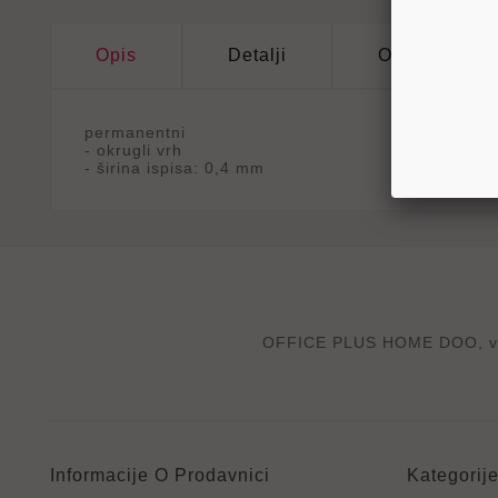
Opis
Detalji
Oznake
permanentni
- okrugli vrh
- širina ispisa: 0,4 mm
OFFICE PLUS HOME DOO, velep
Informacije O Prodavnici
Kategorij