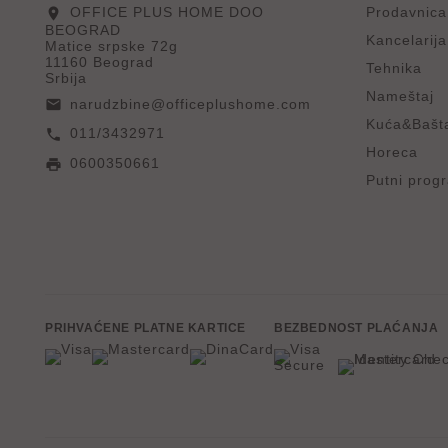
OFFICE PLUS HOME DOO
Prodavnica
location_on
BEOGRAD
Kancelarija
Matice srpske 72g
11160 Beograd
Tehnika
Srbija
Nameštaj
narudzbine@officeplushome.com
email
Kuća&Bašt
011/3432971
call
Horeca
0600350661
print
Putni prog
PRIHVAĆENE PLATNE KARTICE
BEZBEDNOST PLAĆANJA