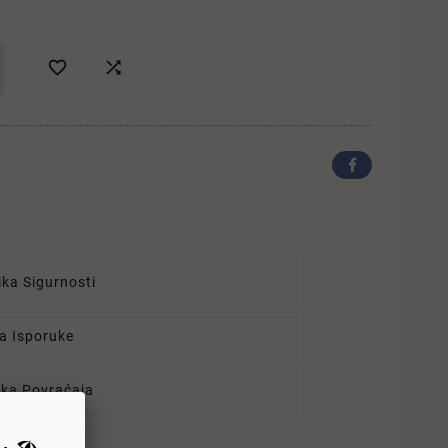


ika Sigurnosti
ka Isporuke
tika Povraćaja