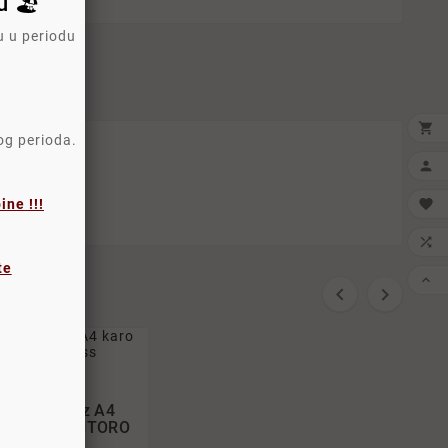
 🏖️
u u periodu

log perioda.

ne !!!


te











 Meki Povez A4
+4L 80g SANTORO
Gorjuss