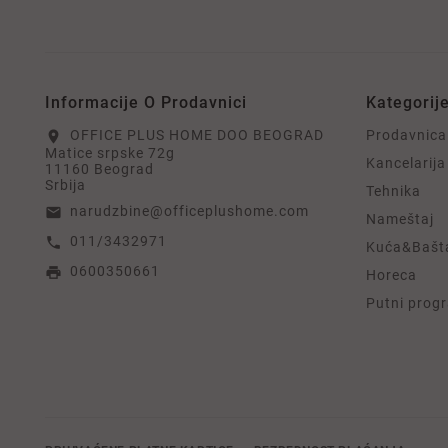
Informacije O Prodavnici
Kategorij
OFFICE PLUS HOME DOO BEOGRAD
Prodavnica
location_on
Matice srpske 72g
Kancelarija
11160 Beograd
Srbija
Tehnika
narudzbine@officeplushome.com
email
Nameštaj
011/3432971
call
Kuća&Bašt
0600350661
print
Horeca
Putni prog