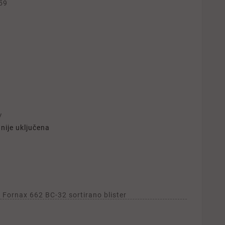
59
V
nije uključena
 Fornax 662 BC-32 sortirano blister