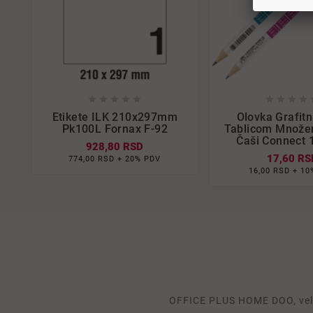















Etikete ILK 210x297mm
Olovka Grafit
Pk100L Fornax F-92
Tablicom Množen
Čaši Connect 
928,80 RSD
17,60 RS
774,00 RSD + 20% PDV
16,00 RSD + 10
OFFICE PLUS HOME DOO, velep