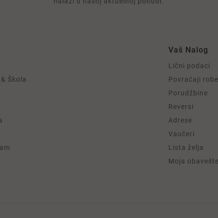
nalazi u našoj aktuelnoj ponudi.
e
Vaš Nalog
Lični podaci
 & Škola
Povraćaji rob
Porudžbine
Reversi
a
Adrese
Vaučeri
ram
Lista želja
Moja obavešt