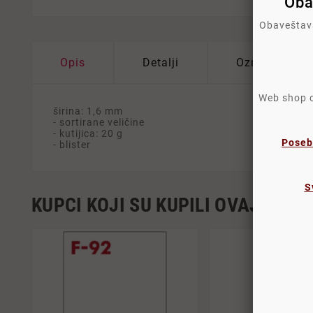
Oba
Obaveštava
Opis
Detalji
Oznake
Web shop os
širina: 1,6 mm
- sortirane veličine
- kutijica: 20 g
Poseb
- blister
S
KUPCI KOJI SU KUPILI OVAJ PROI