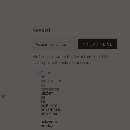
Novosti
PRIJAVITE SE
e
Možete otkazati u bilo kom trenutku. U tu
svrhu proučite uslove korišćenja.
Ovim
se
registrujem
za
newsletter
Slažem
enja
se
sa
politikom
privatnosti,
pravilima
i
uslovima
prodaje