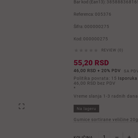
Bar kod (Ean13):
38588836816
Referenca:
005376
Šifra:
000000275
Kod:
000000275





REVIEW (0)
55,20 RSD
46,00 RSD + 20% PDV
SA PD
Politika povrata: 15
Isporuka 
46,00 RSD
bez PDV
*
Vreme slanja 1-3 radnih dana

Na lageru
Gumice sortirane veličine 20g
KOLIČINA