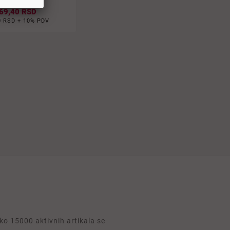
69,40 RSD
0 RSD + 10% PDV
o 15000 aktivnih artikala se