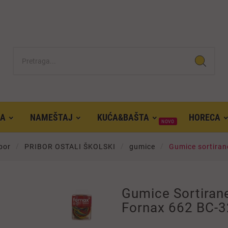
KA
NAMEŠTAJ
KUĆA&BAŠTA
HORECA
NOVO
ibor
PRIBOR OSTALI ŠKOLSKI
gumice
Gumice sortirane
Gumice Sortirane
Fornax 662 BC-32