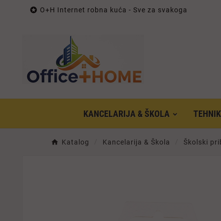

O+H Internet robna kuća - Sve za svakoga
KANCELARIJA & ŠKOLA
TEHNI
Katalog
Kancelarija & Škola
Školski pr