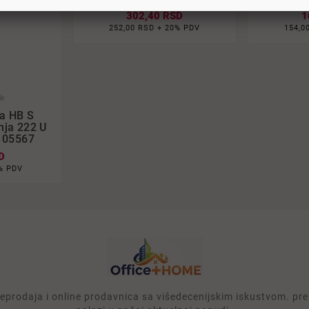
302,40 RSD
1
252,00 RSD + 20% PDV
154,0



na HB S
ja 222 U
105567
D
% PDV
rodaja i online prodavnica sa višedecenijskim iskustvom. prek