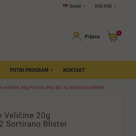
Srpski
RSD RSD


0
Prijava
PUTNI PROGRAM
KONTAKT
 veličine 20g Fornax 662 BC-32 sortirano blister
 Veličine 20g
 Sortirano Blister