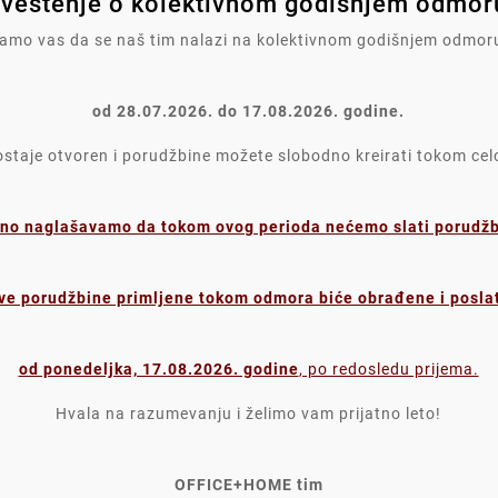
veštenje o kolektivnom godišnjem odmoru
mo vas da se naš tim nalazi na kolektivnom godišnjem odmor
Komentari proizvoda
od 28.07.2026. do 17.08.2026. godine.
taje otvoren i porudžbine možete slobodno kreirati tokom ce
no naglašavamo da tokom ovog perioda nećemo slati porudžbi
ve porudžbine primljene tokom odmora biće obrađene i posla
ZVOD SU TAKOĐE KUPILI:
od ponedeljka, 17.08.2026. godine
, po redosledu prijema.
Hvala na razumevanju i želimo vam prijatno leto!










Rezač Pvc Sa Kutijom +
Sveska
Gumica Herlitz 10198612
Karo 40
OFFICE+HOME tim
Blister