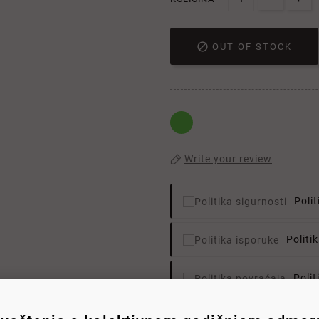

OUT OF STOCK
Write your review
Polit
Politi
Poli