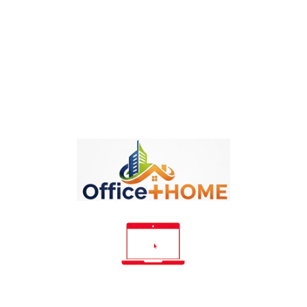
Write your review
Politika Sigurnosti
Politika Isporuke
Politika Povraćaja
Detalji
Oznake